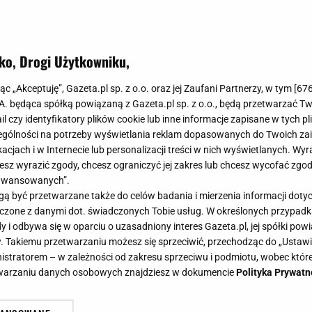
ko, Drogi Użytkowniku,
jąc „Akceptuję”, Gazeta.pl sp. z o.o. oraz jej Zaufani Partnerzy, w tym [
67
.A. będąca spółką powiązaną z Gazeta.pl sp. z o.o., będą przetwarzać T
ail czy identyfikatory plików cookie lub inne informacje zapisane w tych p
gólności na potrzeby wyświetlania reklam dopasowanych do Twoich zain
acjach i w Internecie lub personalizacji treści w nich wyświetlanych. Wyr
cesz wyrazić zgody, chcesz ograniczyć jej zakres lub chcesz wycofać zgo
aawansowanych”.
 być przetwarzane także do celów badania i mierzenia informacji dot
 łączone z danymi dot. świadczonych Tobie usług. W określonych przypad
i odbywa się w oparciu o uzasadniony interes Gazeta.pl, jej spółki powi
. Takiemu przetwarzaniu możesz się sprzeciwić, przechodząc do „Ust
nistratorem – w zależności od zakresu sprzeciwu i podmiotu, wobec które
etwarzaniu danych osobowych znajdziesz w dokumencie
Polityka Prywatn
j restauracji. Wystarczy łyżka, by