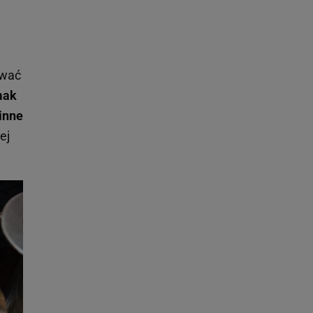
ować
mak
 inne
ej