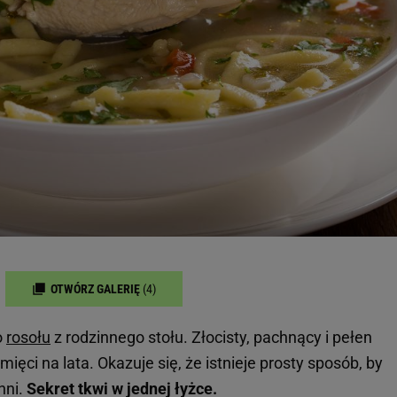
OTWÓRZ GALERIĘ
(4)
o
rosołu
z rodzinnego stołu. Złocisty, pachnący i pełen
mięci na lata. Okazuje się, że istnieje prosty sposób, by
hni.
Sekret tkwi w jednej łyżce.