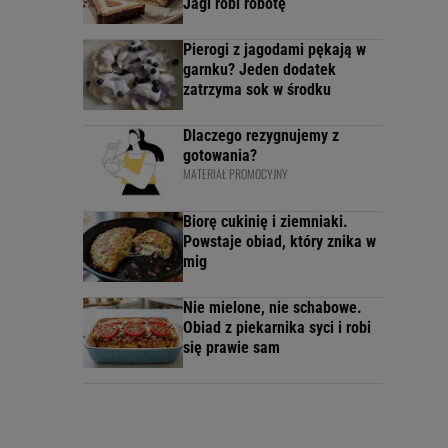
Jagi robi robotę
Pierogi z jagodami pękają w
garnku? Jeden dodatek
zatrzyma sok w środku
Dlaczego rezygnujemy z
gotowania?
MATERIAŁ PROMOCYJNY
Biorę cukinię i ziemniaki.
Powstaje obiad, który znika w
mig
Nie mielone, nie schabowe.
Obiad z piekarnika syci i robi
się prawie sam