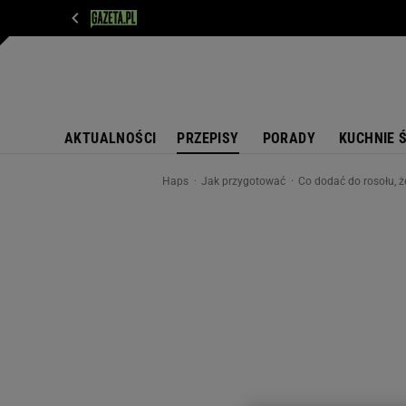
WIADOMOŚCI
NEXT
SPORT
PLOTEK
D
AKTUALNOŚCI
PRZEPISY
PORADY
KUCHNIE 
Haps
Jak przygotować
Co dodać do rosołu, ż