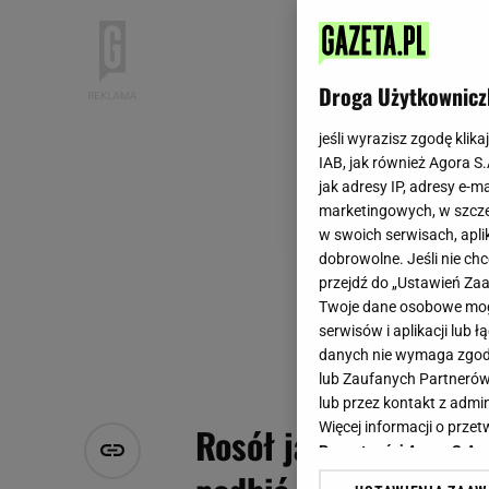
Droga Użytkownicz
jeśli wyrazisz zgodę klika
IAB, jak również Agora S
jak adresy IP, adresy e-m
marketingowych, w szcze
w swoich serwisach, aplik
dobrowolne. Jeśli nie ch
przejdź do „Ustawień Z
Twoje dane osobowe mogą
serwisów i aplikacji lub
danych nie wymaga zgody 
lub Zaufanych Partnerów
lub przez kontakt z admi
Więcej informacji o prz
Rosół jak z najlepsze
Prywatności Agora S.A.