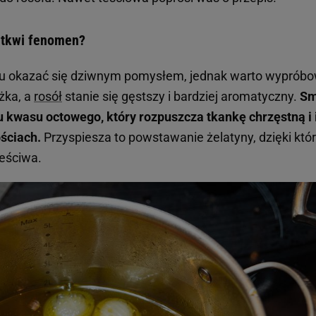
m tkwi fenomen?
lu okazać się dziwnym pomysłem, jednak warto wyprób
żka, a
rosół
stanie się gęstszy i bardziej aromatyczny.
S
iu kwasu octowego, który rozpuszcza tkankę chrzęstną i
ościach.
Przyspiesza to powstawanie żelatyny, dzięki któr
reściwa.