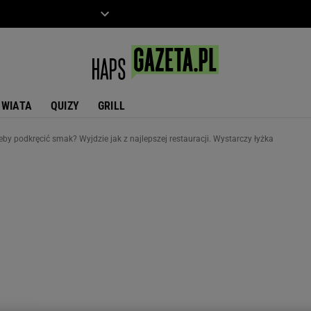
ZIECKO
MOTO
ŚWIATA
QUIZY
GRILL
eby podkręcić smak? Wyjdzie jak z najlepszej restauracji. Wystarczy łyżka