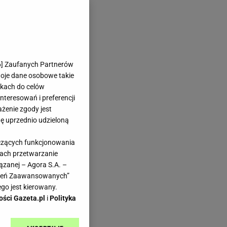
6
] Zaufanych Partnerów
woje dane osobowe takie
likach do celów
teresowań i preferencji
ażenie zgody jest
dę uprzednio udzieloną
yczących funkcjonowania
kach przetwarzanie
ązanej – Agora S.A. –
awień Zaawansowanych”
go jest kierowany.
ości Gazeta.pl
i
Polityka