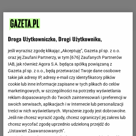
Droga Użytkowniczko, Drogi Użytkowniku,
Karolina Klimek
jeśli wyrazisz zgodę klikając „Akceptuję”, Gazeta.pl sp. z o.o.
oraz jej Zaufani Partnerzy, w tym [
676
] Zaufanych Partnerów
IAB, jak również Agora S.A. będąca spółką powiązaną z
Absolwentka dziennikarstwa na Wydziale Politologii
Gazeta.pl sp. z o.o., będą przetwarzać Twoje dane osobowe
UMCS i studiów podyplomowych na kierunku grafika
takie jak adresy IP, adresy e-mail czy identyfikatory plików
cookie lub inne informacje zapisane w tych plikach do celów
komputerowa. Specjalizuje się w nowościach
marketingowych, w szczególności na potrzeby wyświetlania
filmowych, trendach w świecie mody oraz tematyce
reklam dopasowanych do Twoich zainteresowań i preferencji w
parentingowej.
swoich serwisach, aplikacjach i w Internecie lub personalizacji
treści w nich wyświetlanych. Wyrażenie zgody jest dobrowolne.
Przez lata związana ze światem reklamy, z
Jeśli nie chcesz wyrazić zgody, chcesz ograniczyć jej zakres lub
Gazetą.pl współpracuje od 2019 roku, w ramach
chcesz wycofać zgodę uprzednio udzieloną przejdź do
„Ustawień Zaawansowanych”.
serwisów kultura.gazeta.pl, kobieta.gazeta.pl oraz