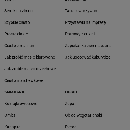
Sernik na zimno
Tarta z warzywami
Szybkie ciasto
Przystawki na imprezę
Proste ciasto
Potrawy z cukinii
Ciasto z malinami
Zapiekanka ziemniaczana
Jak zrobić masło klarowane
Jak ugotować kukurydzę
Jak zrobić masło orzechowe
Ciasto marchewkowe
ŚNIADANIE
OBIAD
Koktajle owocowe
Zupa
Omlet
Obiad wegetariański
Kanapka
Pierogi