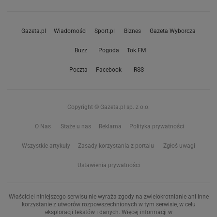
Gazeta.pl
Wiadomości
Sport.pl
Biznes
Gazeta Wyborcza
Buzz
Pogoda
Tok.FM
Poczta
Facebook
RSS
Copyright © Gazeta.pl sp. z o.o.
O Nas
Staże u nas
Reklama
Polityka prywatności
Wszystkie artykuły
Zasady korzystania z portalu
Zgłoś uwagi
Ustawienia prywatności
Właściciel niniejszego serwisu nie wyraża zgody na zwielokrotnianie ani inne
korzystanie z utworów rozpowszechnionych w tym serwisie, w celu
eksploracji tekstów i danych. Więcej informacji w