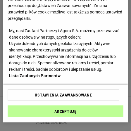
przechodząc do „Ustawień Zaawansowanych”. Zmiana
ustawień plików cookie możliwa jest także za pomocą ustawień
przeglądarki.
My, nasi Zaufani Partnerzy i Agora S.A. możemy przetwarzać
dane osobowe w następujących celach:
Użycie dokładnych danych geolokalizacyjnych. Aktywne
skanowanie charakterystyki urządzenia do celów
identyfikacji. Przechowywanie informacji na urządzeniu lub
dostęp do nich. Spersonalizowane reklamy i treści, pomiar
reklam i treści, badnie odbiorców i ulepszanie usług.
Magda Gessler i Ewa Wachowicz na Wielkanoc
robią pierogi z wyjątkowym farszem. Które
Lista Zaufanych Partnerów
lepsze?
26 MARCA 2024, 07:32
USTAWIENIA ZAAWANSOWANE
Gorące jajka faszerowane łososiem sprawdzą
się w formie przystawki na rozgrzewkę po
AKCEPTUJĘ
porannej mszy
26 MARCA 2024, 06:25