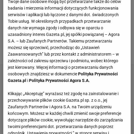
Twoje dane osobowe mogą być przetwarzane także do celów
edziecko.pl. W wolnym czasie zajmuje się fotografią
badania i mierzenia informacji dotyczących funkcjonowania
portretową.
serwisów i aplikacji lub łączone z danymi dot. świadczonych
Tobie usług. W określonych przypadkach przetwarzanie
danych nie wymaga zgody i odbywa się w oparciu o
WSZYSTKIE ARTYKUŁY
uzasadniony interes Gazeta.pl, jej spółki powiązanej – Agora
S.A. – lub Zaufanych Partnerów. Takiemu przetwarzaniu
To najlepsze przystawki na Wielkanoc. 28
pomysłów na zimny talerz i gorący półmisek
możesz się sprzeciwić, przechodząc do „Ustawień
Zaawansowanych” lub przez kontakt z administratorem – w
26 MARCA 2024, 12:39
zależności od zakresu sprzeciwu i podmiotu, wobec którego
jest kierowany. Więcej informacji o przetwarzaniu danych
osobowych znajdziesz w dokumencie
Polityka Prywatności
Gazeta.pl
i
Polityka Prywatności Agora S.A.
Klikając „Akceptuję” wyrażasz też zgodę na zainstalowanie i
przechowywanie plików cookie Gazeta.pl sp. z o.o., jej
Zaufanych Partnerów i Agora S.A. na Twoim urządzeniu
końcowym. Możesz w każdej chwili zmienić swoje preferencje
dotyczące plików cookie, wywołując narzędzie do zarządzania
twoimi preferencjami dot. przetwarzania danych poprzez
odnośnik „Ustawienia prywatności ” w stopce serwisu i