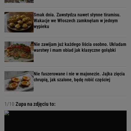
Smak dnia. Zawstydza nawet słynne tiramisu.
Wakacje we Włoszech zamknęłam w jednym
wypieku
Nie zawijam już każdego liścia osobno. Układam
warstwy i mam obiad jak klasyczne gołąbki
Nie faszerowane i nie w majonezie. Jajka zięcia
chrupią, jak szalone, będę robić częściej
1/10
Zupa na zdjęciu to: