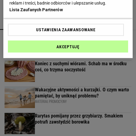
reklam i treści, badnie odbiorców i ulepszanie usług.
Lista Zaufanych Partnerów
POPULARNE
NAJNOWSZE
USTAWIENIA ZAAWANSOWANE
Nie robię już zapiekanki z cukinii. Ten patent
jest o niebo lepszy
AKCEPTUJĘ
Koniec z suchymi wiórami. Schab ma w środku
coś, co trzyma soczystość
Wakacyjne aktywności a kurzajki. O czym warto
pamiętać, by uniknąć problemu?
MATERIAŁ PROMOCYJNY
Rarytas pomijany przez grzybiarzy. Smakiem
potrafi zawstydzić borowika