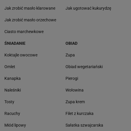
Jak zrobić masło klarowane
Jak ugotować kukurydzę
Jak zrobić masło orzechowe
Ciasto marchewkowe
ŚNIADANIE
OBIAD
Koktajle owocowe
Zupa
Omlet
Obiad wegetariański
Kanapka
Pierogi
Naleśniki
Wołowina
Tosty
Zupa krem
Racuchy
Filet z kurczaka
Miód lipowy
Sałatka szwajcarska