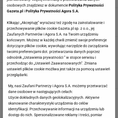
BUŁGARIA
CHŁODNIK
CHŁODNIK Z OGÓRKÓW
osobowych znajdziesz w dokumencie
Polityka Prywatności
Gazeta.pl
i
Polityka Prywatności Agora S.A.
Biały ser Sirene to podstawa tej sałatki.
Przywołaj wspomnienia wakacji nad Morzem
Klikając „Akceptuję” wyrażasz też zgodę na zainstalowanie i
Czarnym
przechowywanie plików cookie Gazeta.pl sp. z o.o., jej
BIAŁY SER
BUŁGARIA
OCET WINNY
Zaufanych Partnerów i Agora S.A. na Twoim urządzeniu
końcowym. Możesz w każdej chwili zmienić swoje preferencje
Kupiłam kawę i ciastko na lotnisku. Paragon
dotyczące plików cookie, wywołując narzędzie do zarządzania
grozy to nic. To prawdziwy koszmar
twoimi preferencjami dot. przetwarzania danych poprzez
BUŁGARIA
CENY
LOTNISKO
odnośnik „Ustawienia prywatności ” w stopce serwisu i
przechodząc do „Ustawień Zaawansowanych”. Zmiana
Zrobiłam zakupy w Bułgarii. W cenie masła
ustawień plików cookie możliwa jest także za pomocą ustawień
kupiłabym obiad w restauracji
przeglądarki.
BUŁGARIA
CENY
JEDZENIE
My, nasi Zaufani Partnerzy i Agora S.A. możemy przetwarzać
dane osobowe w następujących celach:
Gjuwecz - przepis na bałkański gulasz. Danie
Użycie dokładnych danych geolokalizacyjnych. Aktywne
jednogarnkowe rodem z Bułgarii smakuje lepiej
skanowanie charakterystyki urządzenia do celów
niż się nazywa
identyfikacji. Przechowywanie informacji na urządzeniu lub
BUŁGARIA
GJUWECZ
KUCHNIA
dostęp do nich. Spersonalizowane reklamy i treści, pomiar