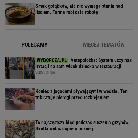
Smak gołąbków, ale nie wymaga stania nad
liściem. Forma robi całą robotę
POLECAMY
WIĘCEJ TEMATÓW
Antopolożka: System uczy nas
irytacji na sam widok dziecka w restauracji
SUBSKRYPCJA
Koniec z jagodami pływającymi w wodzie. Ten
trik ratuje pierogi przed rozklejeniem
To najczęstszy błąd podczas suszenia grzybów.
Skutki widać dopiero później