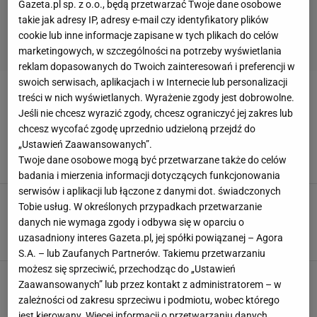
Gazeta.pl sp. z o.o., będą przetwarzać Twoje dane osobowe
takie jak adresy IP, adresy e-mail czy identyfikatory plików
cookie lub inne informacje zapisane w tych plikach do celów
marketingowych, w szczególności na potrzeby wyświetlania
reklam dopasowanych do Twoich zainteresowań i preferencji w
swoich serwisach, aplikacjach i w Internecie lub personalizacji
BUŁGARIA
treści w nich wyświetlanych. Wyrażenie zgody jest dobrowolne.
Jeśli nie chcesz wyrazić zgody, chcesz ograniczyć jej zakres lub
Leczo mi nie smakuje, odkąd poznałam
chcesz wycofać zgodę uprzednio udzieloną przejdź do
gjuwecz. Bułgarski gulasz to uczta dla zmysłów
„Ustawień Zaawansowanych”.
BAKŁAŻAN
BUŁGARIA
DANIE JEDNOGARNKOWE
Twoje dane osobowe mogą być przetwarzane także do celów
badania i mierzenia informacji dotyczących funkcjonowania
serwisów i aplikacji lub łączone z danymi dot. świadczonych
Przysmak kuchni bułgarskiej to moja nowa
Tobie usług. W określonych przypadkach przetwarzanie
ulubiona przekąska. Pizza może przy niej się
danych nie wymaga zgody i odbywa się w oparciu o
schować
uzasadniony interes Gazeta.pl, jej spółki powiązanej – Agora
BAŁKANY
BIAŁY SER
BUŁGARIA
S.A. – lub Zaufanych Partnerów. Takiemu przetwarzaniu
możesz się sprzeciwić, przechodząc do „Ustawień
Nie z buraków i nie z pomidorów. Ten przepis
Zaawansowanych” lub przez kontakt z administratorem – w
na chłodnik przywiozłam z Bułgarii - jest
zależności od zakresu sprzeciwu i podmiotu, wobec którego
niesamowity
jest kierowany. Więcej informacji o przetwarzaniu danych