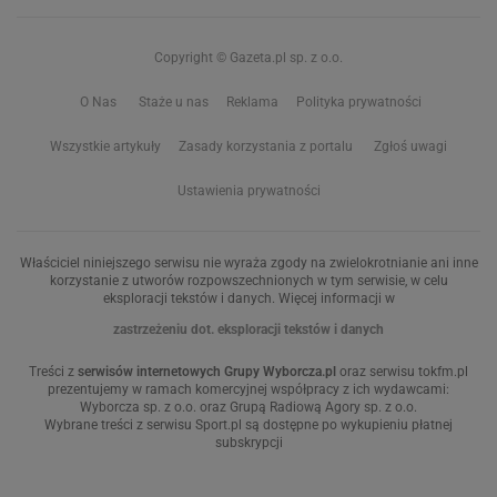
Copyright © Gazeta.pl sp. z o.o.
O Nas
Staże u nas
Reklama
Polityka prywatności
Wszystkie artykuły
Zasady korzystania z portalu
Zgłoś uwagi
Ustawienia prywatności
Właściciel niniejszego serwisu nie wyraża zgody na zwielokrotnianie ani inne
korzystanie z utworów rozpowszechnionych w tym serwisie, w celu
eksploracji tekstów i danych. Więcej informacji w
zastrzeżeniu dot. eksploracji tekstów i danych
Treści z
serwisów internetowych Grupy Wyborcza.pl
oraz serwisu tokfm.pl
prezentujemy w ramach komercyjnej współpracy z ich wydawcami:
Wyborcza sp. z o.o. oraz Grupą Radiową Agory sp. z o.o.
Wybrane treści z serwisu Sport.pl są dostępne po wykupieniu płatnej
subskrypcji