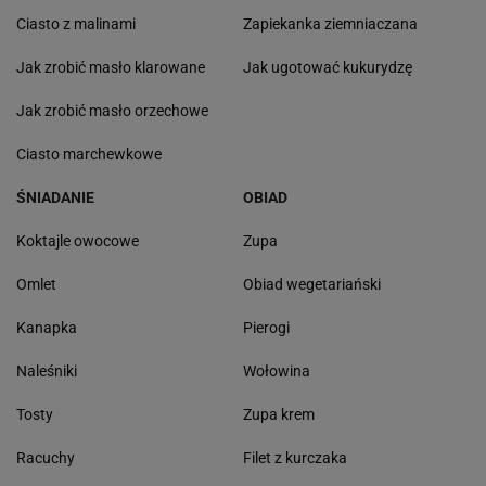
Ciasto z malinami
Zapiekanka ziemniaczana
Jak zrobić masło klarowane
Jak ugotować kukurydzę
Jak zrobić masło orzechowe
Ciasto marchewkowe
ŚNIADANIE
OBIAD
Koktajle owocowe
Zupa
Omlet
Obiad wegetariański
Kanapka
Pierogi
Naleśniki
Wołowina
Tosty
Zupa krem
Racuchy
Filet z kurczaka