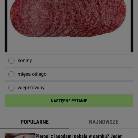
koniny
mięsa oślego
wieprzowiny
NASTĘPNE PYTANIE
POPULARNE
NAJNOWSZE
Pierogi z jagodami pękają w garnku? Jeden