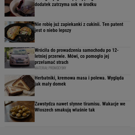
dodatek zatrzyma sok w środku
Nie robię już zapiekanki z cukinii. Ten patent
jest o niebo lepszy
Wróciła do prowadzenia samochodu po 12-
letniej przerwie. Mówi, co pomogło jej
przełamać strach
MATERIAŁ PROMOCYJNY
Herbatniki, kremowa masa i polewa. Wygląda
jak mały domek
Zawstydza nawet słynne tiramisu. Wakacje we
Włoszech smakują właśnie tak