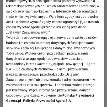
marketingowych, w szczególności na potrzeby wyświetlania
reklam dopasowanych do Twoich zainteresowań i preferencji w
swoich serwisach, aplikacjach i w Internecie lub personalizacji
treści w nich wyświetlanych. Wyrażenie zgody jest dobrowolne.
Jeśli nie chcesz wyrazić zgody, chcesz ograniczyć jej zakres lub
chcesz wycofać zgodę uprzednio udzieloną przejdź do
„Ustawień Zaawansowanych”.
Twoje dane osobowe mogą być przetwarzane także do celów
badania i mierzenia informacji dotyczących funkcjonowania
serwisów i aplikacji lub łączone z danymi dot. świadczonych
Tobie usług. W określonych przypadkach przetwarzanie
danych nie wymaga zgody i odbywa się w oparciu o
Przepis na ciasto biszkoptowe z rabarbarem:
uzasadniony interes Gazeta.pl, jej spółki powiązanej – Agora
S.A. – lub Zaufanych Partnerów. Takiemu przetwarzaniu
możesz się sprzeciwić, przechodząc do „Ustawień
Składniki:
Zaawansowanych” lub przez kontakt z administratorem – w
zależności od zakresu sprzeciwu i podmiotu, wobec którego
jest kierowany. Więcej informacji o przetwarzaniu danych
osobowych znajdziesz w dokumencie
Polityka Prywatności
Gazeta.pl
i
Polityka Prywatności Agora S.A.