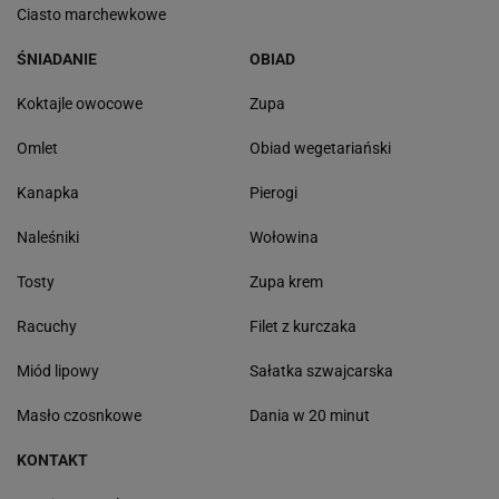
Ciasto marchewkowe
ŚNIADANIE
OBIAD
Koktajle owocowe
Zupa
Omlet
Obiad wegetariański
Kanapka
Pierogi
Naleśniki
Wołowina
Tosty
Zupa krem
Racuchy
Filet z kurczaka
Miód lipowy
Sałatka szwajcarska
Masło czosnkowe
Dania w 20 minut
KONTAKT