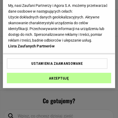
Cholesterol
0.0 g
My, nasi Zaufani Partnerzy i Agora S.A. możemy przetwarzać
dane osobowe w następujących celach:
Kofeina
0.0 g
Ciasteczka imbirowe
Użycie dokładnych danych geolokalizacyjnych. Aktywne
skanowanie charakterystyki urządzenia do celów
5,0
Witaminy
identyfikacji. Przechowywanie informacji na urządzeniu lub
dostęp do nich. Spersonalizowane reklamy i treści, pomiar
reklam i treści, badnie odbiorców i ulepszanie usług.
Ciasteczka makowe z buraczanym lukrem
Witamina A
0.0 mg
Lista Zaufanych Partnerów
5,0
Witamina B1 (Tiamina)
0.0 mg
USTAWIENIA ZAAWANSOWANE
Bread and butter pudding
Witamina B2 (Ryboflawina)
0.0 mg
5,0
AKCEPTUJĘ
Witamina B3/PP (Niacyna)
0.0 mg
Witamina B4 (Cholina)
0.0 mg
Co gotujemy?
Witamina B5 (Kwas pantotenowy)
0.0 mg