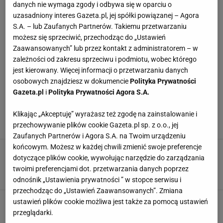
danych nie wymaga zgody i odbywa się w oparciu o
uzasadniony interes Gazeta.pl, jej spółki powiązanej – Agora
Tłuszcze
0.0 g
S.A. – lub Zaufanych Partnerów. Takiemu przetwarzaniu
możesz się sprzeciwić, przechodząc do „Ustawień
Nasycone
0.0 g
Zaawansowanych” lub przez kontakt z administratorem – w
zależności od zakresu sprzeciwu i podmiotu, wobec którego
Węglowodany
0.0 g
jest kierowany. Więcej informacji o przetwarzaniu danych
osobowych znajdziesz w dokumencie
Polityka Prywatności
rozwiń
Cukry
0.0 g
Gazeta.pl
i
Polityka Prywatności Agora S.A.
Klikając „Akceptuję” wyrażasz też zgodę na zainstalowanie i
Białko
0.0 g
NAJWYŻEJ OCENIANE
przechowywanie plików cookie Gazeta.pl sp. z o.o., jej
Zaufanych Partnerów i Agora S.A. na Twoim urządzeniu
Sól
0.0 g
końcowym. Możesz w każdej chwili zmienić swoje preferencje
Pierogi z kapustą i grzybami tradycyjne
dotyczące plików cookie, wywołując narzędzie do zarządzania
5,0
Więcej informacji o produkcie:
twoimi preferencjami dot. przetwarzania danych poprzez
odnośnik „Ustawienia prywatności ” w stopce serwisu i
przechodząc do „Ustawień Zaawansowanych”. Zmiana
Błonnik
0.0 g
Krupnik korzenny
ustawień plików cookie możliwa jest także za pomocą ustawień
przeglądarki.
5,0