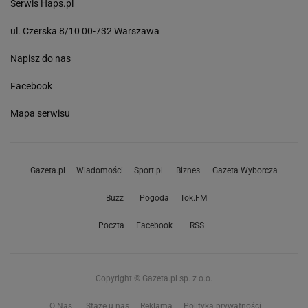
Serwis Haps.pl
ul. Czerska 8/10 00-732 Warszawa
Napisz do nas
Facebook
Mapa serwisu
Gazeta.pl
Wiadomości
Sport.pl
Biznes
Gazeta Wyborcza
Buzz
Pogoda
Tok.FM
Poczta
Facebook
RSS
Copyright © Gazeta.pl sp. z o.o.
O Nas
Staże u nas
Reklama
Polityka prywatności