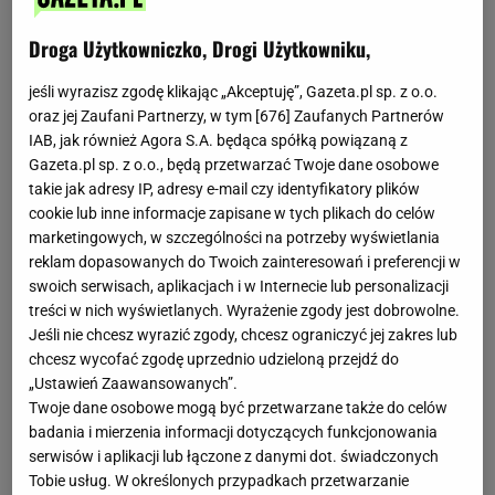
Droga Użytkowniczko, Drogi Użytkowniku,
jeśli wyrazisz zgodę klikając „Akceptuję”, Gazeta.pl sp. z o.o.
oraz jej Zaufani Partnerzy, w tym [
676
] Zaufanych Partnerów
IAB, jak również Agora S.A. będąca spółką powiązaną z
Gazeta.pl sp. z o.o., będą przetwarzać Twoje dane osobowe
takie jak adresy IP, adresy e-mail czy identyfikatory plików
Smalec powstaje w wyniku stopienia słoniny - tłuszczu
cookie lub inne informacje zapisane w tych plikach do celów
wieprzowego. W kuchni polskiej tradycyjnie używa się go
marketingowych, w szczególności na potrzeby wyświetlania
zarówno do smarownaia pieczywa, jak i smażenia
reklam dopasowanych do Twoich zainteresowań i preferencji w
(pączków, faworków, a także kotletów mielonych czy
swoich serwisach, aplikacjach i w Internecie lub personalizacji
schabowych). Dzięki sporej zawartości tłuszczu, uzyskuje
treści w nich wyświetlanych. Wyrażenie zgody jest dobrowolne.
się z niego również doskonałe kruche ciasto.
Jeśli nie chcesz wyrazić zgody, chcesz ograniczyć jej zakres lub
chcesz wycofać zgodę uprzednio udzieloną przejdź do
„Ustawień Zaawansowanych”.
Twoje dane osobowe mogą być przetwarzane także do celów
Smalec - wartości odżywcze
(100g)
badania i mierzenia informacji dotyczących funkcjonowania
serwisów i aplikacji lub łączone z danymi dot. świadczonych
Tobie usług. W określonych przypadkach przetwarzanie
Wartość energetyczna
0.0 kcal