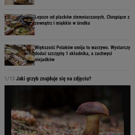
Lepsze od placków ziemniaczanych. Chrupiące z
zewnątrz i miękkie w środku
Większość Polaków omija to warzywo. Wystarczy
dodać szczyptę 1 składnika, a zachwyci
niejadków
1/13
Jaki grzyb znajduje się na zdjęciu?