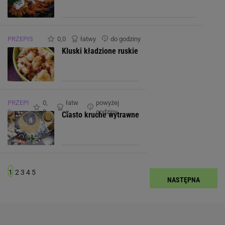
PRZEPIS
0,0
łatwy
do godziny
Kluski kładzione ruskie
PRZEPI
0,
łatw
powyżej
S
0
y
godziny
Ciasto kruche wytrawne
1
2
3
4
5
NASTĘPNA