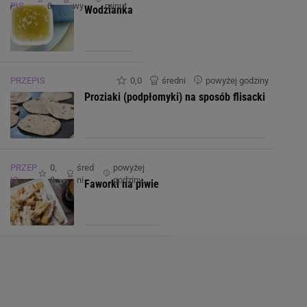
PIS
0
wy
minut
Wodzianka
PRZEPIS
0,0
średni
powyżej godziny
Proziaki (podpłomyki) na sposób flisacki
PRZEP
0,
śred
powyżej
IS
0
ni
godziny
Faworki na piwie