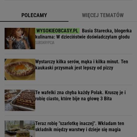
POLECAMY
WIĘCEJ TEMATÓW
Basia Starecka, blogerka
kulinarna: W dzieciństwie doświadczyłam głodu
SUBSKRYPCJA
Wystarczy kilka serów, mąka i kilka minut. Ten
kaukaski przysmak jest lepszy od pizzy
Te wafelki zna chyba każdy Polak. Kruszę je i
robię ciasto, które bije na głowę 3 Bita
Teraz robię "szarlotkę inaczej". Wkładam ten
składnik między warstwy i dzieje się magia