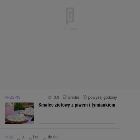
Mangan
0.0 mg
PRZEPIS
0,0
średni
powyżej godziny
Smalec ziołowy z piwem i tymiankiem
PRZE
0,
łat
do 30