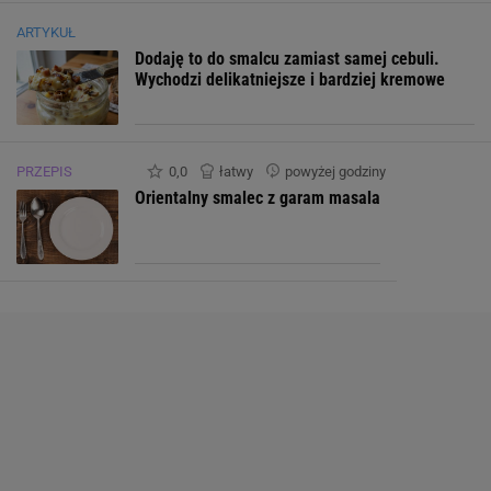
Cynk
0.0 mg
ARTYKUŁ
Dodaję to do smalcu zamiast samej cebuli.
Fosfor
0.0 mg
Wychodzi delikatniejsze i bardziej kremowe
Jod
0.0 μg
PRZEPIS
Magnez
0,0
łatwy
powyżej godziny
0.0 mg
Orientalny smalec z garam masala
Miedź
0.0 mg
Potas
0.0 mg
Selen
0.0 μg
Sód
0.0 mg
Wapń
0.0 mg
Żelazo
0.0 mg