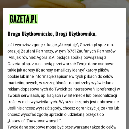
Droga Użytkowniczko, Drogi Użytkowniku,
jeśli wyrazisz zgodę klikając „Akceptuję”, Gazeta.pl sp. z o.o.
oraz jej Zaufani Partnerzy, w tym [
676
] Zaufanych Partnerów
IAB, jak również Agora S.A. będąca spółką powiązaną z
Przegląd
Składniki
Kroki
Gazeta.pl sp. z o.o., będą przetwarzać Twoje dane osobowe
takie jak adresy IP, adresy e-mail czy identyfikatory plików
cookie lub inne informacje zapisane w tych plikach do celów
Naleśniki to jedno z tych dań, które lubi praktycznie
marketingowych, w szczególności na potrzeby wyświetlania
każdy. No bo do środka można włożyć i twaróg, i
reklam dopasowanych do Twoich zainteresowań i preferencji w
swoich serwisach, aplikacjach i w Internecie lub personalizacji
owoce, kapustę, szpinak i mięso. Można też
treści w nich wyświetlanych. Wyrażenie zgody jest dobrowolne.
kombinować z samym ciastem, na przykład dodać
Jeśli nie chcesz wyrazić zgody, chcesz ograniczyć jej zakres lub
do niego budyń. Kto wam zabroni? My na pewno nie
chcesz wycofać zgodę uprzednio udzieloną przejdź do
„Ustawień Zaawansowanych”.
- jesteśmy zajęci zajadaniem.
Twoje dane osobowe mogą być przetwarzane także do celów