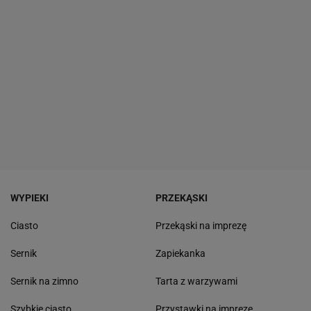
WYPIEKI
PRZEKĄSKI
Ciasto
Przekąski na imprezę
Sernik
Zapiekanka
Sernik na zimno
Tarta z warzywami
Szybkie ciasto
Przystawki na imprezę