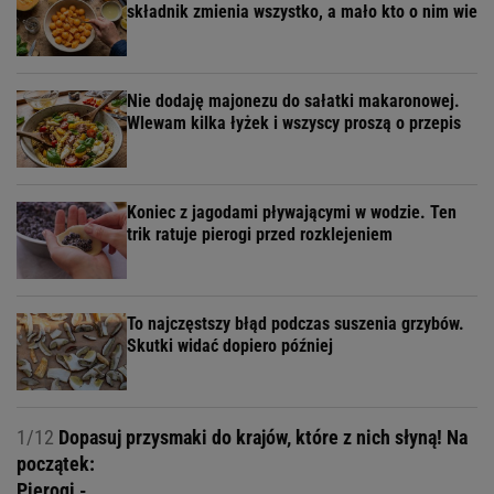
składnik zmienia wszystko, a mało kto o nim wie
Nie dodaję majonezu do sałatki makaronowej.
Wlewam kilka łyżek i wszyscy proszą o przepis
Koniec z jagodami pływającymi w wodzie. Ten
trik ratuje pierogi przed rozklejeniem
To najczęstszy błąd podczas suszenia grzybów.
Skutki widać dopiero później
1/12
Dopasuj przysmaki do krajów, które z nich słyną! Na
początek:
Pierogi -