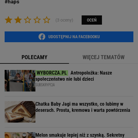
#haps
(3 oceny)
OCEŃ
UDOSTĘPNIJ NA FACEBOOKU
POLECAMY
WIĘCEJ TEMATÓW
Antropolożka: Nasze
społeczeństwo nie lubi dzieci
SUBSKRYPCJA
Chatka Baby Jagi ma wszystko, co lubimy w
deserach. Prosta, kremowa i warta powtórzenia
Melon smakuje lepiej niż z szynką. Sekretny