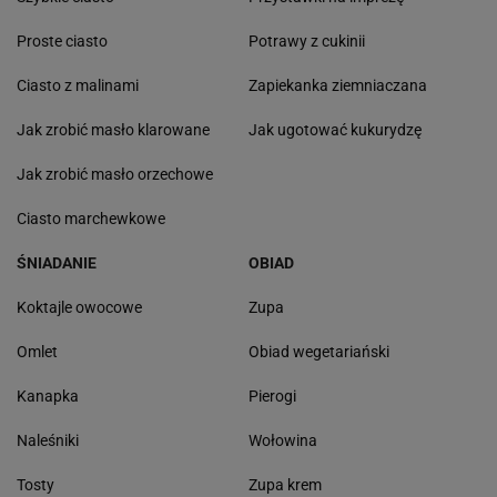
Proste ciasto
Potrawy z cukinii
Ciasto z malinami
Zapiekanka ziemniaczana
Jak zrobić masło klarowane
Jak ugotować kukurydzę
Jak zrobić masło orzechowe
Ciasto marchewkowe
ŚNIADANIE
OBIAD
Koktajle owocowe
Zupa
Omlet
Obiad wegetariański
Kanapka
Pierogi
Naleśniki
Wołowina
Tosty
Zupa krem