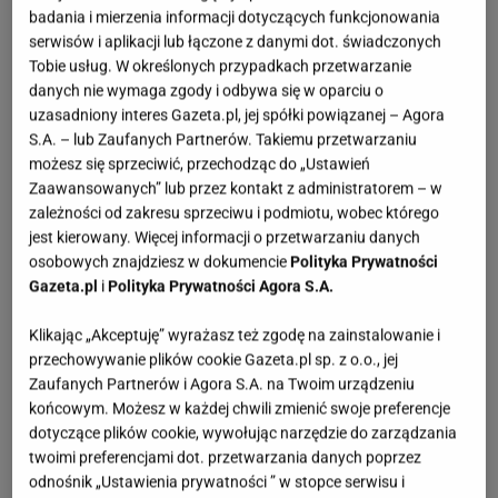
badania i mierzenia informacji dotyczących funkcjonowania
serwisów i aplikacji lub łączone z danymi dot. świadczonych
Czas przygotowania
do 30 minut
Tobie usług. W określonych przypadkach przetwarzanie
danych nie wymaga zgody i odbywa się w oparciu o
uzasadniony interes Gazeta.pl, jej spółki powiązanej – Agora
S.A. – lub Zaufanych Partnerów. Takiemu przetwarzaniu
Poziom trudności
łatwy
możesz się sprzeciwić, przechodząc do „Ustawień
Zaawansowanych” lub przez kontakt z administratorem – w
zależności od zakresu sprzeciwu i podmiotu, wobec którego
jest kierowany. Więcej informacji o przetwarzaniu danych
Można zamrażać?
Nie
osobowych znajdziesz w dokumencie
Polityka Prywatności
Gazeta.pl
i
Polityka Prywatności Agora S.A.
Desery
Przekąska
Śniadanie
Klikając „Akceptuję” wyrażasz też zgodę na zainstalowanie i
przechowywanie plików cookie Gazeta.pl sp. z o.o., jej
Zaufanych Partnerów i Agora S.A. na Twoim urządzeniu
końcowym. Możesz w każdej chwili zmienić swoje preferencje
SKŁADNIKI
(6 porcji)
dotyczące plików cookie, wywołując narzędzie do zarządzania
twoimi preferencjami dot. przetwarzania danych poprzez
odnośnik „Ustawienia prywatności ” w stopce serwisu i