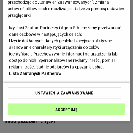
Mąka pszenna
- 200 g
przechodząc do „Ustawień Zaawansowanych”. Zmiana
ustawień plików cookie możliwa jest także za pomocą ustawień
Budyń waniliowy
- 2 opakowania
przeglądarki.
Mleko 3.2 proc.
- 200 ml
My, nasi Zaufani Partnerzy i Agora S.A. możemy przetwarzać
Woda gazowana
- 200 ml
dane osobowe w następujących celach:
Użycie dokładnych danych geolokalizacyjnych. Aktywne
Masło
- 120 g rozpuszczonego
skanowanie charakterystyki urządzenia do celów
identyfikacji. Przechowywanie informacji na urządzeniu lub
Cukier
- łyżka
dostęp do nich. Spersonalizowane reklamy i treści, pomiar
reklam i treści, badnie odbiorców i ulepszanie usług.
Lista Zaufanych Partnerów
NA FARSZ
USTAWIENIA ZAAWANSOWANE
Twaróg półtłusty
- 200 g
Śmietana 18 proc.
- 200 g
AKCEPTUJĘ
Miód pszczeli
- 2 łyżki