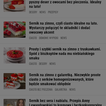
pyszny deser z owocami bez pieczenia. Idealny
na lato!
DESERY
NEWS
PRZEPISY
Sernik na zimno, czyli ciasto idealne na lato.
Wystarczy połączyć te składniki i dodać
owocowy akcent
CIASTO
DOMOWE WYPIEKI
NEWS
Prosty i szybki sernik na zimno z truskawkami.
Spód z biszkoptów nada mu niebiańskiego
smaku
CIASTO
DESERY
NEWS
Sernik na zimno z galaretką. Niezwykle proste
ciasto z serków homogenizowanych, które
będzie smakować obłędnie
CIASTO BEZ PIECZENIA
GALARETKA
NEWS
Sernik bez sera i nabiału. Przepis Anny
Lewandowskiej to kremowy i bezkonkurencyjny