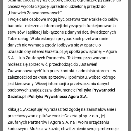
Bądź fit, ale zjedz ulubiony sernik. Nie
znajdziesz nic lepszego i zdrowszego do po
chcesz wycofać zgodę uprzednio udzieloną przejdź do
obiadowej kawki
„Ustawień Zaawansowanych”.
DESERY
DIETA
FIT PRZEPIS
Twoje dane osobowe mogą być przetwarzane także do celów
badania i mierzenia informacji dotyczących funkcjonowania
Ten sernik na zimno pasuje na każdą okazję i
serwisów i aplikacji lub łączone z danymi dot. świadczonych
jest ekspresowy. Zawsze dodaję owoce i
Tobie usług. W określonych przypadkach przetwarzanie
kolorowy dodatek
danych nie wymaga zgody i odbywa się w oparciu o
CIASTO BEZ PIECZENIA
DOMOWE CIASTA
MASCARPONE
uzasadniony interes Gazeta.pl, jej spółki powiązanej – Agora
S.A. – lub Zaufanych Partnerów. Takiemu przetwarzaniu
Sernik z tych serków to hit każdej rodzinnej
możesz się sprzeciwić, przechodząc do „Ustawień
imprezy. Rąk wystawionych po dokładkę nie
Zaawansowanych” lub przez kontakt z administratorem – w
brakuje
zależności od zakresu sprzeciwu i podmiotu, wobec którego
PRZEPIS NA SERNIK
PRZEPISY KULINARNE
SERNIK
jest kierowany. Więcej informacji o przetwarzaniu danych
osobowych znajdziesz w dokumencie
Polityka Prywatności
Gazeta.pl
i
Polityka Prywatności Agora S.A.
Klikając „Akceptuję” wyrażasz też zgodę na zainstalowanie i
przechowywanie plików cookie Gazeta.pl sp. z o.o., jej
Zaufanych Partnerów i Agora S.A. na Twoim urządzeniu
końcowym. Możesz w każdej chwili zmienić swoje preferencje