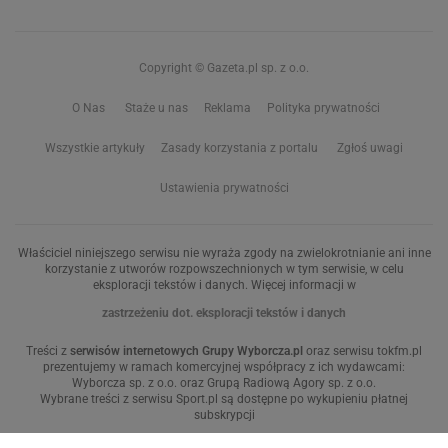
Copyright © Gazeta.pl sp. z o.o.
O Nas
Staże u nas
Reklama
Polityka prywatności
Wszystkie artykuły
Zasady korzystania z portalu
Zgłoś uwagi
Ustawienia prywatności
Właściciel niniejszego serwisu nie wyraża zgody na zwielokrotnianie ani inne
korzystanie z utworów rozpowszechnionych w tym serwisie, w celu
eksploracji tekstów i danych. Więcej informacji w
zastrzeżeniu dot. eksploracji tekstów i danych
Treści z
serwisów internetowych Grupy Wyborcza.pl
oraz serwisu tokfm.pl
prezentujemy w ramach komercyjnej współpracy z ich wydawcami:
Wyborcza sp. z o.o. oraz Grupą Radiową Agory sp. z o.o.
Wybrane treści z serwisu Sport.pl są dostępne po wykupieniu płatnej
subskrypcji