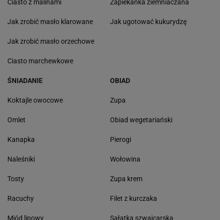
Ciasto z malinami
Zapiekanka ziemniaczana
Jak zrobić masło klarowane
Jak ugotować kukurydzę
Jak zrobić masło orzechowe
Ciasto marchewkowe
ŚNIADANIE
OBIAD
Koktajle owocowe
Zupa
Omlet
Obiad wegetariański
Kanapka
Pierogi
Naleśniki
Wołowina
Tosty
Zupa krem
Racuchy
Filet z kurczaka
Miód lipowy
Sałatka szwajcarska