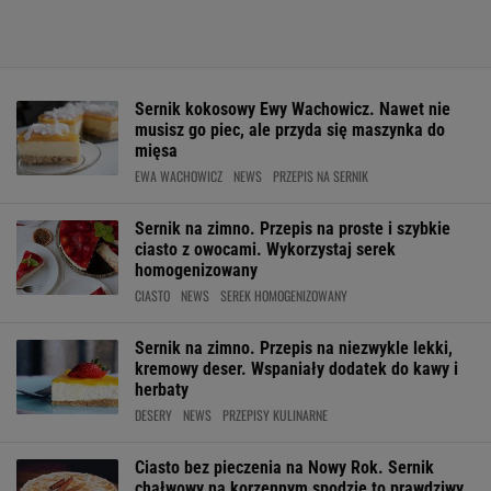
Sernik kokosowy Ewy Wachowicz. Nawet nie
musisz go piec, ale przyda się maszynka do
mięsa
EWA WACHOWICZ
NEWS
PRZEPIS NA SERNIK
Sernik na zimno. Przepis na proste i szybkie
ciasto z owocami. Wykorzystaj serek
homogenizowany
CIASTO
NEWS
SEREK HOMOGENIZOWANY
Sernik na zimno. Przepis na niezwykle lekki,
kremowy deser. Wspaniały dodatek do kawy i
herbaty
DESERY
NEWS
PRZEPISY KULINARNE
Ciasto bez pieczenia na Nowy Rok. Sernik
chałwowy na korzennym spodzie to prawdziwy