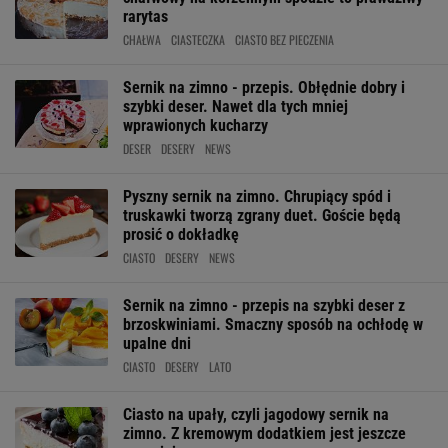
rarytas
CHAŁWA
CIASTECZKA
CIASTO BEZ PIECZENIA
Sernik na zimno - przepis. Obłędnie dobry i
szybki deser. Nawet dla tych mniej
wprawionych kucharzy
DESER
DESERY
NEWS
Pyszny sernik na zimno. Chrupiący spód i
truskawki tworzą zgrany duet. Goście będą
prosić o dokładkę
CIASTO
DESERY
NEWS
Sernik na zimno - przepis na szybki deser z
brzoskwiniami. Smaczny sposób na ochłodę w
upalne dni
CIASTO
DESERY
LATO
Ciasto na upały, czyli jagodowy sernik na
zimno. Z kremowym dodatkiem jest jeszcze