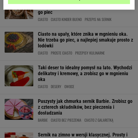
Sernik Kinder Bueno jest o niebo lepszy od
popularnego batona. A co najlepsze nie trzeba
go piec
CIASTO
CIASTO KINDER BUENO
PRZEPIS NA SERNIK
Ciasto na upały, które znika w mgnieniu oka.
Nie trzeba go piec, a najlepiej smakuje prosto z
lodówki
CIASTO
PROSTE CIASTO
PRZEPISY KULINARNE
Taki deser to idealny pomysł na lato. Wychodzi
delikatny i kremowy, a zrobisz go w mgnieniu
oka
CIASTO
DESERY
OWOCE
Puszysty jak chmurka sernik Barbie. Zrobisz go
z czterech składników, bez pieczenia i
dosładzania
BARBIE
CIASTO BEZ PIECZENIA
CIASTO Z GALARETKĄ
Sernik na zimno w wersji klasycznej. Prosty i