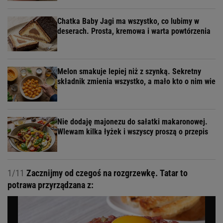
Chatka Baby Jagi ma wszystko, co lubimy w
deserach. Prosta, kremowa i warta powtórzenia
Melon smakuje lepiej niż z szynką. Sekretny
składnik zmienia wszystko, a mało kto o nim wie
Nie dodaję majonezu do sałatki makaronowej.
Wlewam kilka łyżek i wszyscy proszą o przepis
1/11
Zacznijmy od czegoś na rozgrzewkę. Tatar to
potrawa przyrządzana z: