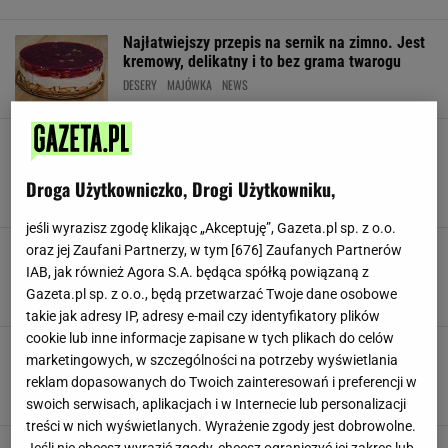
Najłatwiejszy przepis na sernik na zimno. Jest
kremowy, delikatny i to bez grama twarogu
DESERY
MAJÓWKA
NEWS
To obowiązkowy deser każdego lata. W
wakacje robię go przynajmniej 2 razy w
tygodniu
Droga Użytkowniczko, Drogi Użytkowniku,
CIASTO
DESERY
PRZEPIS NA SERNIK
jeśli wyrazisz zgodę klikając „Akceptuję”, Gazeta.pl sp. z o.o.
Smakuje i wygląda jak z drogiej cukierni.
oraz jej Zaufani Partnerzy, w tym [
676
] Zaufanych Partnerów
Sernik z jagodami robię latem na okrągło
IAB, jak również Agora S.A. będąca spółką powiązaną z
CIASTO
DESERY
JAGODY
Gazeta.pl sp. z o.o., będą przetwarzać Twoje dane osobowe
takie jak adresy IP, adresy e-mail czy identyfikatory plików
cookie lub inne informacje zapisane w tych plikach do celów
Sernik na zimno z mojego dzieciństwa.
marketingowych, w szczególności na potrzeby wyświetlania
Najlepsze ciasto z galaretką i owocami
reklam dopasowanych do Twoich zainteresowań i preferencji w
CIASTO
DESERY
DESERY Z OWOCAMI
swoich serwisach, aplikacjach i w Internecie lub personalizacji
treści w nich wyświetlanych. Wyrażenie zgody jest dobrowolne.
Jeśli nie chcesz wyrazić zgody, chcesz ograniczyć jej zakres lub