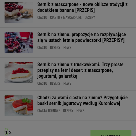
Sernik z mascarpone - nowe oblicze tradycji z
dodatkiem banana [PRZEPIS]
CIASTO
CIASTO Z MASCARPONE
DESERY
Sernik na zimno: propozycje na rozpływające
się w ustach letnie podwieczorki [PRZEPISY]
CIASTO
DESERY
NEWS
Sernik na zimno z truskawkami. Trzy proste
przepisy na letni deser: z mascarpone,
jogurtami, galaretką
CIASTO
DESERY
NEWS
Chodzi za wami ciasto na zimno? Przygotujcie
boski sernik jogurtowy według Kuroniowej
CIASTA DOMOWE
DESERY
NEWS
1
2