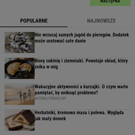
NASTĘPNA
POPULARNE
NAJNOWSZE
Nie wrzucaj samych jagód do pierogów. Dodatek
może uratować całe danie
Biorę cukinię i ziemniaki. Powstaje obiad, który
znika w mig
Wakacyjne aktywności a kurzajki. O czym warto
pamiętać, by uniknąć problemu?
MATERIAŁ PROMOCYJNY
Herbatniki, kremowa masa i polewa. Wygląda
jak mały domek