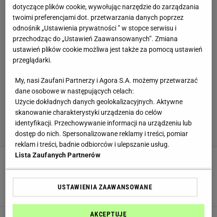
dotyczące plików cookie, wywołując narzędzie do zarządzania
twoimi preferencjami dot. przetwarzania danych poprzez
odnośnik „Ustawienia prywatności ” w stopce serwisu i
przechodząc do „Ustawień Zaawansowanych”. Zmiana
ustawień plików cookie możliwa jest także za pomocą ustawień
przeglądarki.
My, nasi Zaufani Partnerzy i Agora S.A. możemy przetwarzać
dane osobowe w następujących celach:
Użycie dokładnych danych geolokalizacyjnych. Aktywne
skanowanie charakterystyki urządzenia do celów
identyfikacji. Przechowywanie informacji na urządzeniu lub
dostęp do nich. Spersonalizowane reklamy i treści, pomiar
reklam i treści, badnie odbiorców i ulepszanie usług.
Lista Zaufanych Partnerów
Sąsiadka poradziła mi, aby dodać ten owoc do
masy serowej. Nigdy więcej nie zrobię sernika
inaczej
USTAWIENIA ZAAWANSOWANE
CIASTO
DESER
GRUSZKI
AKCEPTUJĘ