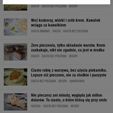
Mrugniesz trzy razy i jest gotowe
CIASTO
CIASTO BEZ PIECZENIA
DESERY
Weź krakersy, wiórki i zrób krem. Kawałek
wciąga za kawałkiem
CIASTA DOMOWE
CIASTO
CIASTO BEZ PIECZENIA
Zero pieczenia, tylko składanie warstw. Krem
zaskakuje, nikt nie zgadnie, co jest w środku
CIASTO
CIASTO BEZ PIECZENIA
DESERY
Ciasto robię z warzywa, bez użycia piekarnika.
Lepsze niż pieczone, nie za słodkie i puszyste
CIASTO BEZ PIECZENIA
DESERY
MARCHEWKA
Nie pieczesz ani minuty, wygląda jak milion
dolarów. To ciasto, o które kłócą się przy stole
CIASTKA
CIASTO BEZ PIECZENIA
DESERY