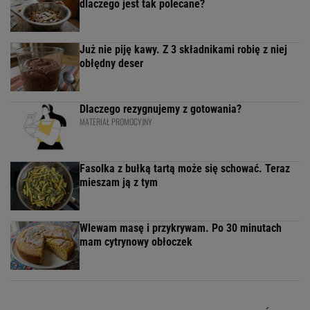
dlaczego jest tak polecane?
Już nie piję kawy. Z 3 składnikami robię z niej
obłędny deser
Dlaczego rezygnujemy z gotowania?
MATERIAŁ PROMOCYJNY
Fasolka z bułką tartą może się schować. Teraz
mieszam ją z tym
Wlewam masę i przykrywam. Po 30 minutach
mam cytrynowy obłoczek