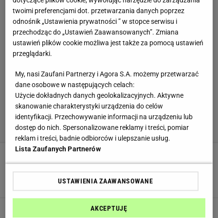
dotyczące plików cookie, wywołując narzędzie do zarządzania
twoimi preferencjami dot. przetwarzania danych poprzez
odnośnik „Ustawienia prywatności ” w stopce serwisu i
przechodząc do „Ustawień Zaawansowanych”. Zmiana
ustawień plików cookie możliwa jest także za pomocą ustawień
przeglądarki.
My, nasi Zaufani Partnerzy i Agora S.A. możemy przetwarzać
dane osobowe w następujących celach:
Użycie dokładnych danych geolokalizacyjnych. Aktywne
skanowanie charakterystyki urządzenia do celów
identyfikacji. Przechowywanie informacji na urządzeniu lub
dostęp do nich. Spersonalizowane reklamy i treści, pomiar
reklam i treści, badnie odbiorców i ulepszanie usług.
Lista Zaufanych Partnerów
Bez piekarnika, robię go w mig. Ten sernik ma
jeden sekret, znika do ostatniego okruszka
CIASTO BEZ PIECZENIA
DESERY
LIMONKA
USTAWIENIA ZAAWANSOWANE
Ciasto UFO to nowy hit bez piekarnika.
AKCEPTUJĘ