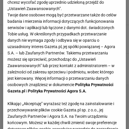
chcesz wycofać zgodę uprzednio udzieloną przejdź do
Nazywam to "oszukanym sernikiem". Robię go
w 10 minut bez brudzenia piekarnika
„Ustawień Zaawansowanych”.
CIASTO BEZ PIECZENIA
DESERY
MLEKO
Twoje dane osobowe mogą być przetwarzane także do celów
badania i mierzenia informacji dotyczących funkcjonowania
serwisów i aplikacji lub łączone z danymi dot. świadczonych
Blok czekoladowy w nowej odsłonie. Teraz jest
Tobie usług. W określonych przypadkach przetwarzanie
lekki jak chmurka, trudno zjeść jeden kawałek
danych nie wymaga zgody i odbywa się w oparciu o
BUDYŃ
CIASTO BEZ PIECZENIA
CZEKOLADA
uzasadniony interes Gazeta.pl, jej spółki powiązanej – Agora
S.A. – lub Zaufanych Partnerów. Takiemu przetwarzaniu
możesz się sprzeciwić, przechodząc do „Ustawień
Wystarczy chwila układania, lodówka robi
resztę. Bez pieczenie, kremowe i się nie
Zaawansowanych” lub przez kontakt z administratorem – w
rozpada
zależności od zakresu sprzeciwu i podmiotu, wobec którego
CIASTO
CIASTO BEZ PIECZENIA
DESERY
jest kierowany. Więcej informacji o przetwarzaniu danych
osobowych znajdziesz w dokumencie
Polityka Prywatności
Gazeta.pl
i
Polityka Prywatności Agora S.A.
Klikając „Akceptuję” wyrażasz też zgodę na zainstalowanie i
przechowywanie plików cookie Gazeta.pl sp. z o.o., jej
Zaufanych Partnerów i Agora S.A. na Twoim urządzeniu
końcowym. Możesz w każdej chwili zmienić swoje preferencje