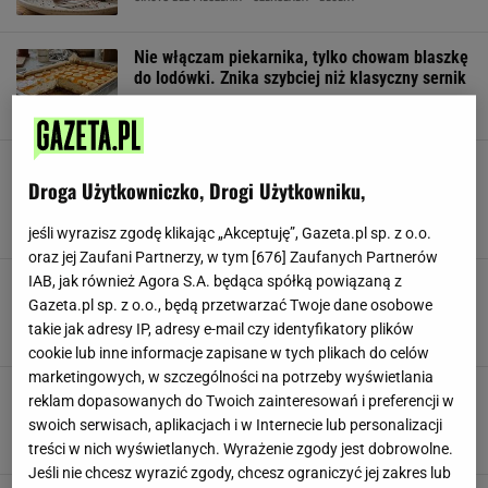
Nie włączam piekarnika, tylko chowam blaszkę
do lodówki. Znika szybciej niż klasyczny sernik
BANANY
CIASTO BEZ PIECZENIA
DESERY
Herbatniki, kajmak i krem układam warstwami.
Po nocy w lodówce wychodzi deser lepszy od
Droga Użytkowniczko, Drogi Użytkowniku,
lodów
CIASTO
CIASTO BEZ PIECZENIA
DESERY
jeśli wyrazisz zgodę klikając „Akceptuję”, Gazeta.pl sp. z o.o.
oraz jej Zaufani Partnerzy, w tym [
676
] Zaufanych Partnerów
IAB, jak również Agora S.A. będąca spółką powiązaną z
Kiedyś robiło się z niego szyszki. Dziś trafia do
ciasta, które znika do ostatniego okruszka
Gazeta.pl sp. z o.o., będą przetwarzać Twoje dane osobowe
BISZKOPT
CIASTO
CIASTO BEZ PIECZENIA
takie jak adresy IP, adresy e-mail czy identyfikatory plików
cookie lub inne informacje zapisane w tych plikach do celów
marketingowych, w szczególności na potrzeby wyświetlania
Teściowa wyjada je łyżką prosto z blachy. To
reklam dopasowanych do Twoich zainteresowań i preferencji w
ciasto robię bez piekarnika i znika pierwsze
swoich serwisach, aplikacjach i w Internecie lub personalizacji
CIASTO
CIASTO BEZ PIECZENIA
DESERY
treści w nich wyświetlanych. Wyrażenie zgody jest dobrowolne.
Jeśli nie chcesz wyrazić zgody, chcesz ograniczyć jej zakres lub