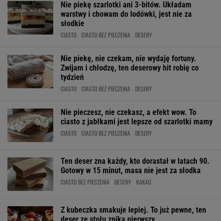
Nie piekę szarlotki ani 3-bitów. Układam
warstwy i chowam do lodówki, jest nie za
słodkie
CIASTO
CIASTO BEZ PIECZENIA
DESERY
Nie piekę, nie czekam, nie wydaję fortuny.
Zwijam i chłodzę, ten deserowy hit robię co
tydzień
CIASTO
CIASTO BEZ PIECZENIA
DESERY
Nie pieczesz, nie czekasz, a efekt wow. To
ciasto z jabłkami jest lepsze od szarlotki mamy
CIASTO
CIASTO BEZ PIECZENIA
DESERY
Ten deser zna każdy, kto dorastał w latach 90.
Gotowy w 15 minut, masa nie jest za słodka
CIASTO BEZ PIECZENIA
DESERY
KAKAO
Z kubeczka smakuje lepiej. To już pewne, ten
deser ze stołu znika pierwszy