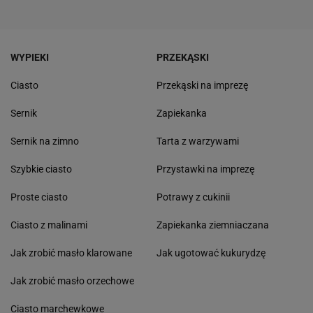
WYPIEKI
PRZEKĄSKI
Ciasto
Przekąski na imprezę
Sernik
Zapiekanka
Sernik na zimno
Tarta z warzywami
Szybkie ciasto
Przystawki na imprezę
Proste ciasto
Potrawy z cukinii
Ciasto z malinami
Zapiekanka ziemniaczana
Jak zrobić masło klarowane
Jak ugotować kukurydzę
Jak zrobić masło orzechowe
Ciasto marchewkowe