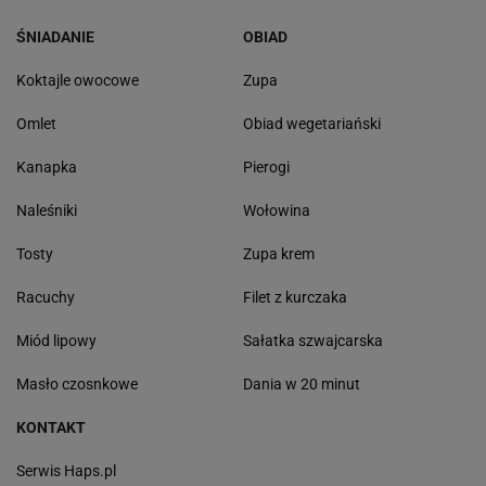
ŚNIADANIE
OBIAD
Koktajle owocowe
Zupa
Omlet
Obiad wegetariański
Kanapka
Pierogi
Naleśniki
Wołowina
Tosty
Zupa krem
Racuchy
Filet z kurczaka
Miód lipowy
Sałatka szwajcarska
Masło czosnkowe
Dania w 20 minut
KONTAKT
Serwis Haps.pl