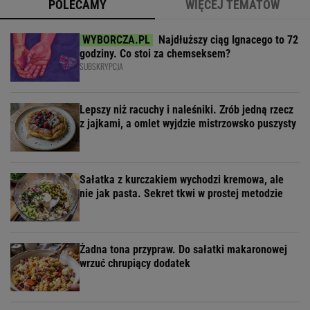
POLECAMY
WIĘCEJ TEMATÓW
Najdłuższy ciąg Ignacego to 72
godziny. Co stoi za chemseksem?
SUBSKRYPCJA
Lepszy niż racuchy i naleśniki. Zrób jedną rzecz
z jajkami, a omlet wyjdzie mistrzowsko puszysty
Sałatka z kurczakiem wychodzi kremowa, ale
nie jak pasta. Sekret tkwi w prostej metodzie
Żadna tona przypraw. Do sałatki makaronowej
wrzuć chrupiący dodatek