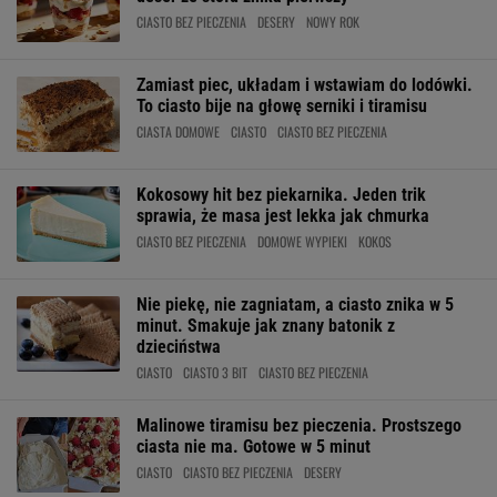
CIASTO BEZ PIECZENIA
DESERY
NOWY ROK
Zamiast piec, układam i wstawiam do lodówki.
To ciasto bije na głowę serniki i tiramisu
CIASTA DOMOWE
CIASTO
CIASTO BEZ PIECZENIA
Kokosowy hit bez piekarnika. Jeden trik
sprawia, że masa jest lekka jak chmurka
CIASTO BEZ PIECZENIA
DOMOWE WYPIEKI
KOKOS
Nie piekę, nie zagniatam, a ciasto znika w 5
minut. Smakuje jak znany batonik z
dzieciństwa
CIASTO
CIASTO 3 BIT
CIASTO BEZ PIECZENIA
Malinowe tiramisu bez pieczenia. Prostszego
ciasta nie ma. Gotowe w 5 minut
CIASTO
CIASTO BEZ PIECZENIA
DESERY