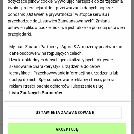
dotyczące plików cookie, wywołując narzędzie do zarządzania
twoimi preferencjami dot. przetwarzania danych poprzez
odnośnik „Ustawienia prywatności ” w stopce serwisu i
przechodząc do „Ustawień Zaawansowanych”. Zmiana
ustawień plików cookie możliwa jest także za pomocą ustawień
przeglądarki.
My, nasi Zaufani Partnerzy i Agora S.A. możemy przetwarzać
dane osobowe w następujących celach:
Użycie dokładnych danych geolokalizacyjnych. Aktywne
skanowanie charakterystyki urządzenia do celów
identyfikacji. Przechowywanie informacji na urządzeniu lub
dostęp do nich. Spersonalizowane reklamy i treści, pomiar
reklam i treści, badnie odbiorców i ulepszanie usług.
Lista Zaufanych Partnerów
Mięsna baza i złocista góra. Dodaj jeden
składnik, a będą jak z restauracji
USTAWIENIA ZAAWANSOWANE
DANIA OBIADOWE
KOTLETY
MIĘSO
AKCEPTUJĘ
Zamiast smażyć jak zwykle, układam warstwy.