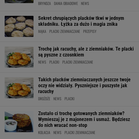
BRYNDZA
DANIA OBIADOWE
NEWS
Sekret chrupiących placków tkwi w jednym
składniku. Łyżka za dużo i magia znika
MĄKA
PLACKI ZIEMNIACZANE
PRZEPISY
Trochę jak racuchy, ale z ziemniaków. Te placki
są pyszne z czosnkiem
NEWS
PLACKI
PLACKI ZIEMNIACZANE
Takich placków ziemniaczanych jeszcze twoje
oczy nie widziały. Pyszniejsze i puszyste jak
racuchy
DROŻDŻE
NEWS
PLACKI
Zostało ci trochę gotowanych ziemniaków?
Wymieszaj je z majonezem i usmaż. Będziesz
do nich wracać non-stop
KOLACJA
NEWS
PLACKI ZIEMNIACZANE