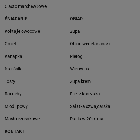
Ciasto marchewkowe
ŚNIADANIE
OBIAD
Koktajle owocowe
Zupa
Omlet
Obiad wegetariański
Kanapka
Pierogi
Naleśniki
Wołowina
Tosty
Zupa krem
Racuchy
Filet z kurczaka
Miód lipowy
Sałatka szwajcarska
Masło czosnkowe
Dania w 20 minut
KONTAKT