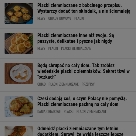
Placki ziemniaczane z babcinego przepisu.
Wystarczy dodać ten składnik, a nie ściemnieją
NEWS
OBIADY DOMOWE
PLACKI
Placki ziemniaczane inne niż twoje. Są
puszyste, delikatne i pyszne jak nigdy
NEWS
PLACKI
PLACKI ZIEMNIACZANE
Będą chrupać na cały dom. Tak zrobisz
wiedeńskie placki z ziemniaków. Sekret tkwi w
"oczkach"
OBIAD
PLACKI ZIEMNIACZANE
PRZEPISY
Czesi dodają coś, o czym Polacy nie pomyślą.
Placki ziemniaczane pachną na cały dom
DANIA OBIADOWE
PLACKI
PLACKI ZIEMNIACZANE
Odmłódź placki ziemniaczane tym letnim
dodatkiem. Sprawi, że wyjdą jeszcze lepsze