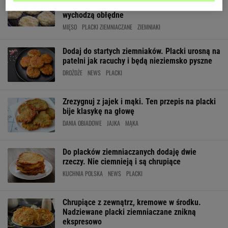
Placki ziemniaczane z tym składnikiem
wychodzą obłędne
MIĘSO
PLACKI ZIEMNIACZANE
ZIEMNIAKI
Dodaj do startych ziemniaków. Placki urosną na
patelni jak racuchy i będą nieziemsko pyszne
DROŻDŻE
NEWS
PLACKI
Zrezygnuj z jajek i mąki. Ten przepis na placki
bije klasykę na głowę
DANIA OBIADOWE
JAJKA
MĄKA
Do placków ziemniaczanych dodaję dwie
rzeczy. Nie ciemnieją i są chrupiące
KUCHNIA POLSKA
NEWS
PLACKI
Chrupiące z zewnątrz, kremowe w środku.
Nadziewane placki ziemniaczane znikną
ekspresowo