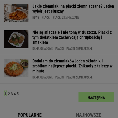
Jakie ziemniaki na placki ziemniaczane? Jeden
wybór jest słuszny
NEWS
PLACKI
PLACKI ZIEMNIACZANE
Nie są sflaczałe i nie toną w tłuszczu. Placki z
tym dodatkiem zachwycają chrupkością i
smakiem
DANIA OBIADOWE
PLACKI
PLACKI ZIEMNIACZANE
Dodałam do ziemniaków jeden składnik i
zrobiłam najlepsze placki. Zniknęły z talerzy w
minutę
DANIA OBIADOWE
PLACKI
PLACKI ZIEMNIACZANE
1
2
3
4
5
NASTĘPNA
POPULARNE
NAJNOWSZE