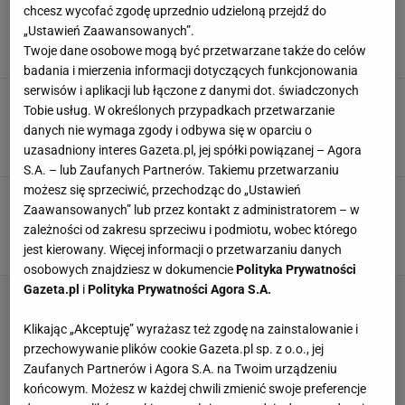
Dodaj ten składnik do placków
chcesz wycofać zgodę uprzednio udzieloną przejdź do
ziemniaczanych. Nie będą ociekać tłuszczem
„Ustawień Zaawansowanych”.
DOMOWE SPOSOBY
PLACKI ZIEMNIACZANE
PRZEPISY
Twoje dane osobowe mogą być przetwarzane także do celów
badania i mierzenia informacji dotyczących funkcjonowania
serwisów i aplikacji lub łączone z danymi dot. świadczonych
Zamiast tarki użyłam elektrycznego
Tobie usług. W określonych przypadkach przetwarzanie
pomocnika. Już zawsze będę tak robić placki
danych nie wymaga zgody i odbywa się w oparciu o
ziemniaczane
uzasadniony interes Gazeta.pl, jej spółki powiązanej – Agora
NEWS
PLACKI
PLACKI ZIEMNIACZANE
S.A. – lub Zaufanych Partnerów. Takiemu przetwarzaniu
możesz się sprzeciwić, przechodząc do „Ustawień
Każdy, kto lubi placki ziemniaczane, pokocha
Zaawansowanych” lub przez kontakt z administratorem – w
rösti! Przygotowanie oryginału jest bardzo
zależności od zakresu sprzeciwu i podmiotu, wobec którego
proste
jest kierowany. Więcej informacji o przetwarzaniu danych
DANIA OBIADOWE
KUCHNIA SZWAJCARSKA
OBIAD
osobowych znajdziesz w dokumencie
Polityka Prywatności
Gazeta.pl
i
Polityka Prywatności Agora S.A.
Klikając „Akceptuję” wyrażasz też zgodę na zainstalowanie i
przechowywanie plików cookie Gazeta.pl sp. z o.o., jej
Zaufanych Partnerów i Agora S.A. na Twoim urządzeniu
końcowym. Możesz w każdej chwili zmienić swoje preferencje