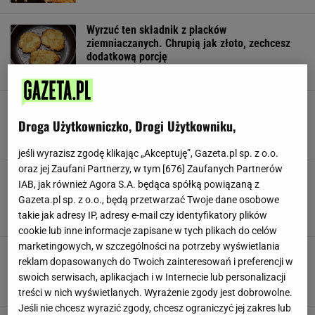
Wyrzuć ten składnik z placków
ziemniaczanych. Chrupią jak złoto, zechcesz
dodatkową porcję
CEBULA
DANIA OBIADOWE
MĄKA
To przepis dla tych, którzy mają dość zwykłych
ziemniaków. Smak przyprawia o zawrót głowy
Droga Użytkowniczko, Drogi Użytkowniku,
DANIA OBIADOWE
MAJONEZ
PLACKI ZIEMNIACZANE
jeśli wyrazisz zgodę klikając „Akceptuję”, Gazeta.pl sp. z o.o.
oraz jej Zaufani Partnerzy, w tym [
676
] Zaufanych Partnerów
Wyrzuć część ziemniaków z przepisu i zastąp je
IAB, jak również Agora S.A. będąca spółką powiązaną z
tym. Pachną w całym domu, chrupią jak
Gazeta.pl sp. z o.o., będą przetwarzać Twoje dane osobowe
szalone
takie jak adresy IP, adresy e-mail czy identyfikatory plików
DANIA OBIADOWE
PIETRUSZKA
PLACKI
cookie lub inne informacje zapisane w tych plikach do celów
marketingowych, w szczególności na potrzeby wyświetlania
Zostały ci ziemniaki z obiadu? Na kolację zrób
reklam dopasowanych do Twoich zainteresowań i preferencji w
z nich placuszki. Przyda się ser i czosnek
swoich serwisach, aplikacjach i w Internecie lub personalizacji
NEWS
PLACKI ZIEMNIACZANE
PORADY
treści w nich wyświetlanych. Wyrażenie zgody jest dobrowolne.
Jeśli nie chcesz wyrazić zgody, chcesz ograniczyć jej zakres lub