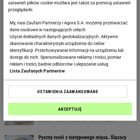
ustawień plików cookie możliwa jest także za pomocą ustawień
przeglądarki.
My, nasi Zaufani Partnerzy i Agora S.A. możemy przetwarzać
dane osobowe w następujących celach:
Użycie dokładnych danych geolokalizacyjnych. Aktywne
skanowanie charakterystyki urządzenia do celów
identyfikacji. Przechowywanie informacji na urządzeniu lub
dostęp do nich. Spersonalizowane reklamy i treści, pomiar
reklam i treści, badnie odbiorców i ulepszanie usług.
Lista Zaufanych Partnerów
USTAWIENIA ZAAWANSOWANE
Ślązacy uwielbiają tę zupę, reszta Polski jej nie
AKCEPTUJĘ
zna. Zrobisz ją z taniego warzywa
KALAREPA
KUCHNIA REGIONALNA
KUCHNIA ŚLĄSKA
Pyszny rosół z nietypowego mięsa. Ślązacy