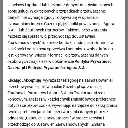
Gospodyni ze Śląska robi to od pokoleń.
serwisów i aplikacji lub łączone z danymi dot. świadczonych
Spróbowałam raz i przepadłam. Nie ma
Tobie usług. W określonych przypadkach przetwarzanie
konkurencji
danych nie wymaga zgody i odbywa się w oparciu o
DANIA OBIADOWE
KAPUSTA
KUCHNIA ŚLĄSKA
uzasadniony interes Gazeta.pl, jej spółki powiązanej – Agora
S.A. – lub Zaufanych Partnerów. Takiemu przetwarzaniu
Idealna zupa na deszczowe dni. Ten prosty
możesz się sprzeciwić, przechodząc do „Ustawień
śląski przepis nie zawodzi. Ważny jest
Zaawansowanych” lub przez kontakt z administratorem – w
odpowiedni tłuszcz
zależności od zakresu sprzeciwu i podmiotu, wobec którego
KUCHNIA REGIONALNA
KUCHNIA ŚLĄSKA
NEWS
jest kierowany. Więcej informacji o przetwarzaniu danych
osobowych znajdziesz w dokumencie
Polityka Prywatności
Najlepszy dodatek do żeberek i kotletów. Na
Gazeta.pl
i
Polityka Prywatności Agora S.A.
Śląsku to świętość każdej gospodyni
DANIA Z ZIEMNIAKÓW
KUCHNIA REGIONALNA
KUCHNIA ŚLĄSKA
Klikając „Akceptuję” wyrażasz też zgodę na zainstalowanie i
przechowywanie plików cookie Gazeta.pl sp. z o.o., jej
Zaufanych Partnerów i Agora S.A. na Twoim urządzeniu
końcowym. Możesz w każdej chwili zmienić swoje preferencje
dotyczące plików cookie, wywołując narzędzie do zarządzania
twoimi preferencjami dot. przetwarzania danych poprzez
odnośnik „Ustawienia prywatności ” w stopce serwisu i
przechodząc do „Ustawień Zaawansowanych”. Zmiana