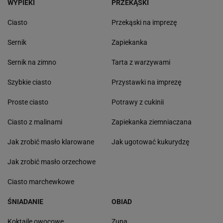
WYPIEKI
PRZEKĄSKI
Ciasto
Przekąski na imprezę
Sernik
Zapiekanka
Sernik na zimno
Tarta z warzywami
Szybkie ciasto
Przystawki na imprezę
Proste ciasto
Potrawy z cukinii
Ciasto z malinami
Zapiekanka ziemniaczana
Jak zrobić masło klarowane
Jak ugotować kukurydzę
Jak zrobić masło orzechowe
Ciasto marchewkowe
ŚNIADANIE
OBIAD
Koktajle owocowe
Zupa