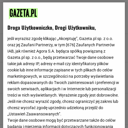
Śląski kucharz robi drożdżówki inaczej niż
wszyscy. "Przepis ma ze 100 lat, a może i
więcej"
Droga Użytkowniczko, Drogi Użytkowniku,
BUŁECZKI
BUŁECZKI DROŻDŻOWE
KUCHNIA ŚLĄSKA
jeśli wyrazisz zgodę klikając „Akceptuję”, Gazeta.pl sp. z o.o.
Z ziemniaków i kapusty robię śląski rarytas. Do
oraz jej Zaufani Partnerzy, w tym [
676
] Zaufanych Partnerów
żeberek i kotleta nie ma nic lepszego
IAB, jak również Agora S.A. będąca spółką powiązaną z
DANIA Z ZIEMNIAKÓW
KUCHNIA REGIONALNA
KUCHNIA ŚLĄSKA
Gazeta.pl sp. z o.o., będą przetwarzać Twoje dane osobowe
takie jak adresy IP, adresy e-mail czy identyfikatory plików
Tylko Ślązacy dodają ten składnik do
cookie lub inne informacje zapisane w tych plikach do celów
mielonych. Spróbuj, a nie wrócisz do starego
marketingowych, w szczególności na potrzeby wyświetlania
przepisu
reklam dopasowanych do Twoich zainteresowań i preferencji w
DANIA OBIADOWE
KOTLETY
KOTLETY MIELONE
swoich serwisach, aplikacjach i w Internecie lub personalizacji
treści w nich wyświetlanych. Wyrażenie zgody jest dobrowolne.
Sekret kuchni beskidzkiej, o którym mało kto
Jeśli nie chcesz wyrazić zgody, chcesz ograniczyć jej zakres lub
wie. Są jak gołąbki i placki ziemniaczane w
chcesz wycofać zgodę uprzednio udzieloną przejdź do
jednym
„Ustawień Zaawansowanych”.
KUCHNIA REGIONALNA
KUCHNIA ŚLĄSKA
NEWS
Twoje dane osobowe mogą być przetwarzane także do celów
badania i mierzenia informacji dotyczących funkcjonowania