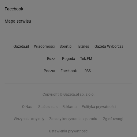
Facebook
Mapa serwisu
Gazeta.pl
Wiadomości
Sport.pl
Biznes
Gazeta Wyborcza
Buzz
Pogoda
Tok.FM
Poczta
Facebook
RSS
Copyright © Gazeta.pl sp. z o.o.
O Nas
Staże u nas
Reklama
Polityka prywatności
Wszystkie artykuły
Zasady korzystania z portalu
Zgłoś uwagi
Ustawienia prywatności