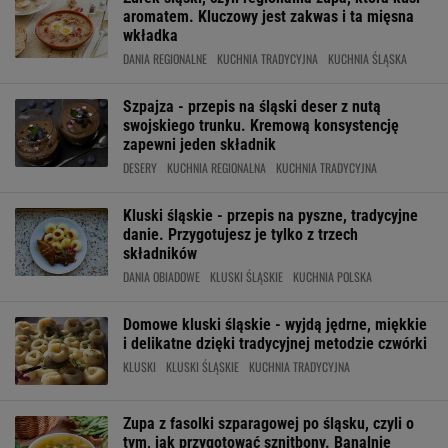
aromatem. Kluczowy jest zakwas i ta mięsna
wkładka
DANIA REGIONALNE
KUCHNIA TRADYCYJNA
KUCHNIA ŚLĄSKA
Szpajza - przepis na śląski deser z nutą
swojskiego trunku. Kremową konsystencję
zapewni jeden składnik
DESERY
KUCHNIA REGIONALNA
KUCHNIA TRADYCYJNA
Kluski śląskie - przepis na pyszne, tradycyjne
danie. Przygotujesz je tylko z trzech
składników
DANIA OBIADOWE
KLUSKI ŚLĄSKIE
KUCHNIA POLSKA
Domowe kluski śląskie - wyjdą jędrne, miękkie
i delikatne dzięki tradycyjnej metodzie czwórki
KLUSKI
KLUSKI ŚLĄSKIE
KUCHNIA TRADYCYJNA
Zupa z fasolki szparagowej po śląsku, czyli o
tym, jak przygotować sznitbony. Banalnie