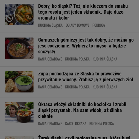
Dobry, bo śląski? Też, ale kluczem do smaku
tego rosołu jest jeden składnik. Daje dużo
aromatu i kolor
KUCHNIA ŚLĄSKA
OBIADY DOMOWE
PODROBY
Garnuszek górniczy jest tak dobry, że można go
jeść codziennie. Wybierz to mięso, a będzie
soczysty
DANIA OBIADOWE
KUCHNIA POLSKA
KUCHNIA ŚLĄSKA
Zupa pochodząca ze Śląska to prawdziwe
przywitanie wiosny. Zrobisz ją z pierwszych ziół
DANIA OBIADOWE
KUCHNIA POLSKA
KUCHNIA ŚLĄSKA
Okrasa włożył składniki do kociołka i zrobił
śląski przysmak. Na sam widok, aż ślinka
cieknie
DANIA OBIADOWE
KAROL OKRASA
KUCHNIA POLSKA
Żurek śląski, czyli regionalna zupa, która kusi