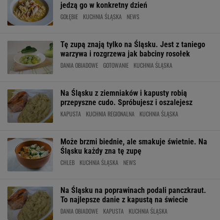
jedzą go w konkretny dzień
GOŁĘBIE
KUCHNIA ŚLĄSKA
NEWS
Tę zupą znają tylko na Śląsku. Jest z taniego
warzywa i rozgrzewa jak babciny rosołek
DANIA OBIADOWE
GOTOWANIE
KUCHNIA ŚLĄSKA
Na Śląsku z ziemniaków i kapusty robią
przepyszne cudo. Spróbujesz i oszalejesz
KAPUSTA
KUCHNIA REGIONALNA
KUCHNIA ŚLĄSKA
Może brzmi biednie, ale smakuje świetnie. Na
Śląsku każdy zna tę zupę
CHLEB
KUCHNIA ŚLĄSKA
NEWS
Na Śląsku na poprawinach podali panczkraut.
To najlepsze danie z kapustą na świecie
DANIA OBIADOWE
KAPUSTA
KUCHNIA ŚLĄSKA