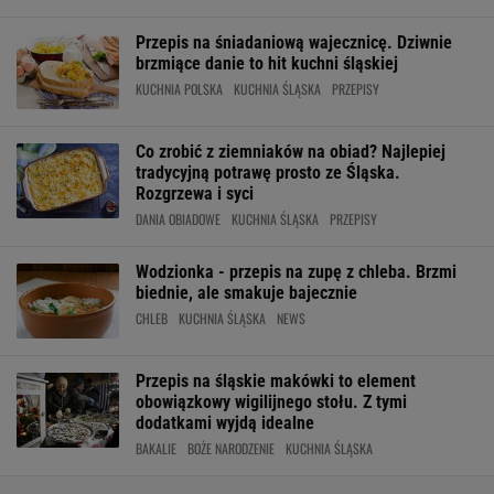
Przepis na śniadaniową wajecznicę. Dziwnie
brzmiące danie to hit kuchni śląskiej
KUCHNIA POLSKA
KUCHNIA ŚLĄSKA
PRZEPISY
Co zrobić z ziemniaków na obiad? Najlepiej
tradycyjną potrawę prosto ze Śląska.
Rozgrzewa i syci
DANIA OBIADOWE
KUCHNIA ŚLĄSKA
PRZEPISY
Wodzionka - przepis na zupę z chleba. Brzmi
biednie, ale smakuje bajecznie
CHLEB
KUCHNIA ŚLĄSKA
NEWS
Przepis na śląskie makówki to element
obowiązkowy wigilijnego stołu. Z tymi
dodatkami wyjdą idealne
BAKALIE
BOŻE NARODZENIE
KUCHNIA ŚLĄSKA