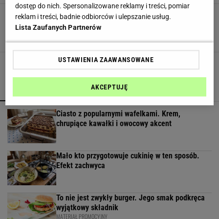
dostęp do nich. Spersonalizowane reklamy i treści, pomiar
Grzyby w occie Gesslerowej. Jak się zabrać za
reklam i treści, badnie odbiorców i ulepszanie usług.
grzybowy klasyk? [PRZEPIS]
Lista Zaufanych Partnerów
GESSLER
GRZYBY
GRZYBY MARYNOWANE
USTAWIENIA ZAAWANSOWANE
AKCEPTUJĘ
POPULARNE
NAJNOWSZE
Ciasto z popularnymi wafelkami. Krem,
chrupiące kawałki i owocowy akcent
Mało kto przygotowuje cukinię w ten sposób.
Efekt zachwyca
To nie jest zwykły burger. Jego smak podkręca
wyjątkowy składnik
MATERIAŁ PROMOCYJNY