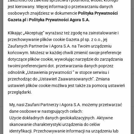
zależności od zakresu sprzeciwu i podmiotu, wobec którego
DANIA OBIADOWE
DESERY
GESSLER
jest kierowany. Więcej informacji o przetwarzaniu danych
osobowych znajdziesz w dokumencie
Polityka Prywatności
Mateusz Gessler sprzedaje wielkanocne
Gazeta.pl
i
Polityka Prywatności Agora S.A.
potrawy. Ile kosztują sernik i beza? Lepiej
złapcie się krzesła
Klikając „Akceptuję” wyrażasz też zgodę na zainstalowanie i
GESSLER
MATEUSZ GESSLER
WIELKANOC
przechowywanie plików cookie Gazeta.pl sp. z o.o., jej
Zaufanych Partnerów i Agora S.A. na Twoim urządzeniu
Pasta jajeczna Magdy Gessler z Kuchennych
końcowym. Możesz w każdej chwili zmienić swoje preferencje
rewolucji to hit w menu. Jej sekret tkwi nie
tylko w jajkach
dotyczące plików cookie, wywołując narzędzie do zarządzania
twoimi preferencjami dot. przetwarzania danych poprzez
GESSLER
JAJKA
MAGDA GESSLER
odnośnik „Ustawienia prywatności ” w stopce serwisu i
przechodząc do „Ustawień Zaawansowanych”. Zmiana
Magda Gessler podzieliła się przepisem, bez
ustawień plików cookie możliwa jest także za pomocą ustawień
którego nie wyobraża sobie świąt. Ważny
składnik to konkretne owoce
przeglądarki.
BARSZCZ
BARSZCZ CZERWONY
BOŻE NARODZENIE
My, nasi Zaufani Partnerzy i Agora S.A. możemy przetwarzać
dane osobowe w następujących celach:
Magda Gessler pokazała zdjęcie z pierwszą
Użycie dokładnych danych geolokalizacyjnych. Aktywne
miłością. "Sąsiad z ulicy Brzozowej"
skanowanie charakterystyki urządzenia do celów
GESSLER
GWIAZDY
KUCHNIA
identyfikacji. Przechowywanie informacji na urządzeniu lub