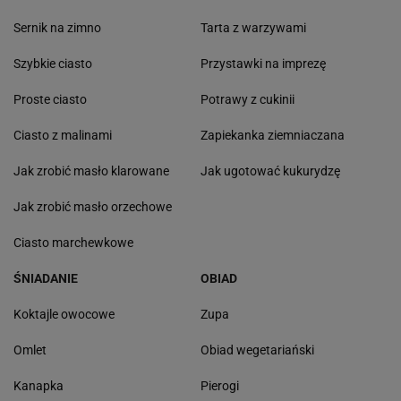
Sernik na zimno
Tarta z warzywami
Szybkie ciasto
Przystawki na imprezę
Proste ciasto
Potrawy z cukinii
Ciasto z malinami
Zapiekanka ziemniaczana
Jak zrobić masło klarowane
Jak ugotować kukurydzę
Jak zrobić masło orzechowe
Ciasto marchewkowe
ŚNIADANIE
OBIAD
Koktajle owocowe
Zupa
Omlet
Obiad wegetariański
Kanapka
Pierogi