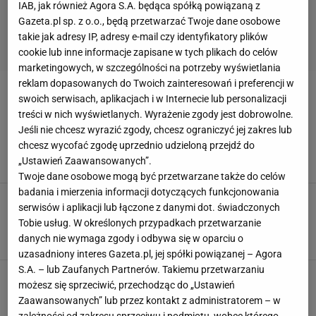
IAB, jak również Agora S.A. będąca spółką powiązaną z
Gazeta.pl sp. z o.o., będą przetwarzać Twoje dane osobowe
takie jak adresy IP, adresy e-mail czy identyfikatory plików
cookie lub inne informacje zapisane w tych plikach do celów
marketingowych, w szczególności na potrzeby wyświetlania
reklam dopasowanych do Twoich zainteresowań i preferencji w
GESSLER
swoich serwisach, aplikacjach i w Internecie lub personalizacji
treści w nich wyświetlanych. Wyrażenie zgody jest dobrowolne.
Pochwalił Gessler za drożdżówki. Cena mu nie
Jeśli nie chcesz wyrazić zgody, chcesz ograniczyć jej zakres lub
przeszkadza. "Jestem w stanie zapłacić krocie"
chcesz wycofać zgodę uprzednio udzieloną przejdź do
DROŻDŻÓWKI
GESSLER
JAGODZIANKI
„Ustawień Zaawansowanych”.
Twoje dane osobowe mogą być przetwarzane także do celów
badania i mierzenia informacji dotyczących funkcjonowania
"Dajecie ludziom jeść jak świniom". Magda
serwisów i aplikacji lub łączone z danymi dot. świadczonych
Gessler kończy 70 lat i w język się nie gryzie.
Tobie usług. W określonych przypadkach przetwarzanie
Czasem cierpnie skóra
danych nie wymaga zgody i odbywa się w oparciu o
GESSLER
KUCHENNE REWOLUCJE
MAGDA GESSLER
uzasadniony interes Gazeta.pl, jej spółki powiązanej – Agora
S.A. – lub Zaufanych Partnerów. Takiemu przetwarzaniu
Poszedł do restauracji syna Magdy Gessler i
możesz się sprzeciwić, przechodząc do „Ustawień
wpadł w osłupienie. "To jest jakaś paranoja, co
Zaawansowanych” lub przez kontakt z administratorem – w
tu się dzieje"