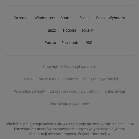
Gazeta.pl
Wiadomości
Sport.pl
Biznes
Gazeta Wyborcza
Buzz
Pogoda
Tok.FM
Poczta
Facebook
RSS
Copyright © Gazeta.pl sp. z o.o.
O Nas
Staże u nas
Reklama
Polityka prywatności
Wszystkie artykuły
Zasady korzystania z portalu
Zgłoś uwagi
Ustawienia prywatności
Właściciel niniejszego serwisu nie wyraża zgody na zwielokrotnianie ani inne
korzystanie z utworów rozpowszechnionych w tym serwisie, w celu
eksploracji tekstów i danych. Więcej informacji w