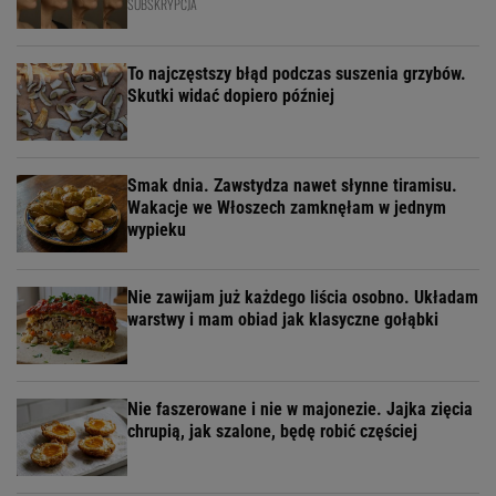
SUBSKRYPCJA
To najczęstszy błąd podczas suszenia grzybów.
Skutki widać dopiero później
Smak dnia. Zawstydza nawet słynne tiramisu.
Wakacje we Włoszech zamknęłam w jednym
wypieku
Nie zawijam już każdego liścia osobno. Układam
warstwy i mam obiad jak klasyczne gołąbki
Nie faszerowane i nie w majonezie. Jajka zięcia
chrupią, jak szalone, będę robić częściej