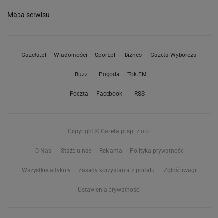
Mapa serwisu
Gazeta.pl
Wiadomości
Sport.pl
Biznes
Gazeta Wyborcza
Buzz
Pogoda
Tok.FM
Poczta
Facebook
RSS
Copyright © Gazeta.pl sp. z o.o.
O Nas
Staże u nas
Reklama
Polityka prywatności
Wszystkie artykuły
Zasady korzystania z portalu
Zgłoś uwagi
Ustawienia prywatności