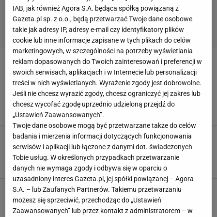
IAB, jak również Agora S.A. będąca spółką powiązaną z
Gazeta.pl sp. z o.o., będą przetwarzać Twoje dane osobowe
takie jak adresy IP, adresy e-mail czy identyfikatory plików
cookie lub inne informacje zapisane w tych plikach do celów
marketingowych, w szczególności na potrzeby wyświetlania
reklam dopasowanych do Twoich zainteresowań i preferencji w
MIGDAŁY
swoich serwisach, aplikacjach i w Internecie lub personalizacji
treści w nich wyświetlanych. Wyrażenie zgody jest dobrowolne.
Moja fasolka szparagowa wreszcie chrupie.
Jeśli nie chcesz wyrazić zgody, chcesz ograniczyć jej zakres lub
Zamiast bułki tartej wrzucam ten składnik
chcesz wycofać zgodę uprzednio udzieloną przejdź do
FASOLKA SZPARAGOWA
MASŁO
MIGDAŁY
„Ustawień Zaawansowanych”.
Twoje dane osobowe mogą być przetwarzane także do celów
Wystarczą 4 składniki i 10 minut. Deser z
badania i mierzenia informacji dotyczących funkcjonowania
Gdańska smakuje każdemu, wielu o nim
serwisów i aplikacji lub łączone z danymi dot. świadczonych
zapomniało
Tobie usług. W określonych przypadkach przetwarzanie
CUKIER
DESERY
GDAŃSK
danych nie wymaga zgody i odbywa się w oparciu o
uzasadniony interes Gazeta.pl, jej spółki powiązanej – Agora
Zrobiłam to ciasto z jabłkami i wszyscy prosili o
S.A. – lub Zaufanych Partnerów. Takiemu przetwarzaniu
przepis. Tajemnica tkwi w polewie
możesz się sprzeciwić, przechodząc do „Ustawień
CIASTO
JABŁKA
MIGDAŁY
Zaawansowanych” lub przez kontakt z administratorem – w