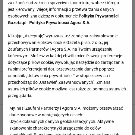
zależności od zakresu sprzeciwu i podmiotu, wobec którego
jest kierowany. Więcej informacji o przetwarzaniu danych
Barszcz czy grzybowa? Na Wigilię podaję
osobowych znajdziesz w dokumencie
Polityka Prywatności
specjał według receptury Wachowicz. Nie
Gazeta.pl
i
Polityka Prywatności Agora S.A.
zostaje nawet kropla
MIGDAŁY
PRZEPISY
ZUPA
Klikając „Akceptuję” wyrażasz też zgodę na zainstalowanie i
przechowywanie plików cookie Gazeta.pl sp. z o.o., jej
Deser doskonały na ciepłe dni. Łączę jogurt z
Zaufanych Partnerów i Agora S.A. na Twoim urządzeniu
tymi składnikami i wychodzi nieziemsko
końcowym. Możesz w każdej chwili zmienić swoje preferencje
smaczny duet
dotyczące plików cookie, wywołując narzędzie do zarządzania
DESERY
DOMOWE SPOSOBY
JOGURT
twoimi preferencjami dot. przetwarzania danych poprzez
odnośnik „Ustawienia prywatności ” w stopce serwisu i
Naleśniki pełne dobrego smaku. Ten
przechodząc do „Ustawień Zaawansowanych”. Zmiana
niesamowity przepis pochodzi z 1914 roku i
ustawień plików cookie możliwa jest także za pomocą ustawień
wciąż jest aktualny
przeglądarki.
DESERY
MIGDAŁY
NALEŚNIKI
My, nasi Zaufani Partnerzy i Agora S.A. możemy przetwarzać
Tarta bakewell, czyli mazurek po angielsku.
dane osobowe w następujących celach:
Przepis na klasyczne brytyjskie ciasto
Użycie dokładnych danych geolokalizacyjnych. Aktywne
migdałowe
skanowanie charakterystyki urządzenia do celów
CIASTA
KRUCHE CIASTO
KUCHNIA ANGIELSKA
identyfikacji. Przechowywanie informacji na urządzeniu lub