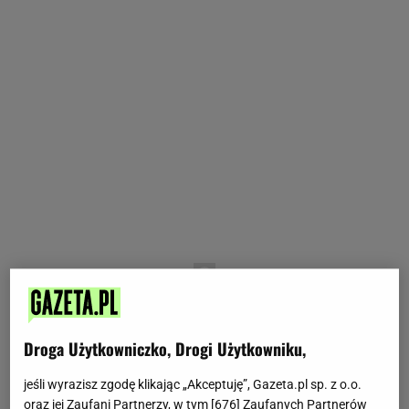
Droga Użytkowniczko, Drogi Użytkowniku,
jeśli wyrazisz zgodę klikając „Akceptuję”, Gazeta.pl sp. z o.o.
oraz jej Zaufani Partnerzy, w tym [
676
] Zaufanych Partnerów