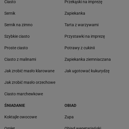
Ciasto
Przekąski na imprezę
Sernik
Zapiekanka
Sernik na zimno
Tarta z warzywami
Szybkie ciasto
Przystawki na imprezę
Proste ciasto
Potrawy z cukinii
Ciasto z malinami
Zapiekanka ziemniaczana
Jak zrobić masło klarowane
Jak ugotować kukurydzę
Jak zrobić masło orzechowe
Ciasto marchewkowe
ŚNIADANIE
OBIAD
Koktajle owocowe
Zupa
Omlet
Obiad wegetariański