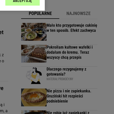
AKCEPTUJĘ
l sp. z o.o., jej
ić swoje preferencje
POPULARNE
NAJNOWSZE
arzania danych poprzez
ych”. Zmiana ustawień
Mało kto przygotowuje cukinię
w ten sposób. Efekt zachwyca
et
ach:
 celów identyfikacji.
omiar reklam i treści,
Pokroiłam kultowe wafelki i
dodałam do kremu. Teraz
k z
wszyscy chcą przepis
e o
Dlaczego rezygnujemy z
gotowania?
MATERIAŁ PROMOCYJNY
we
Nie pizza i nie zapiekanka.
Gruziński hit rozpieści
podniebienie
ą i
m, a
Nie robię już zapiekanki z