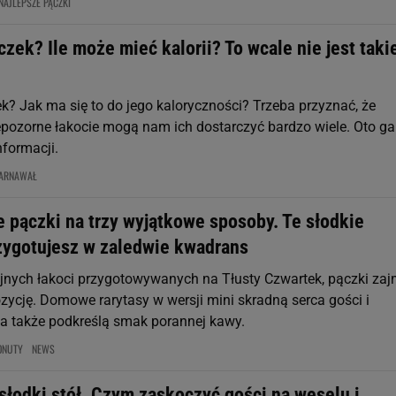
NAJLEPSZE PĄCZKI
czek? Ile może mieć kalorii? To wcale nie jest taki
k? Jak ma się to do jego kaloryczności? Trzeba przyznać, że
iepozorne łakocie mogą nam ich dostarczyć bardzo wiele. Oto ga
nformacji.
ARNAWAŁ
 pączki na trzy wyjątkowe sposoby. Te słodkie
rzygotujesz w zaledwie kwadrans
jnych łakoci przygotowywanych na Tłusty Czwartek, pączki zaj
zycję. Domowe rarytasy w wersji mini skradną serca gości i
 także podkreślą smak porannej kawy.
ONUTY
NEWS
słodki stół. Czym zaskoczyć gości na weselu i