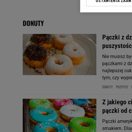
USTAWIENIA ZAA
Klikając „Akceptuję” wyra
Zaufanych Partnerów i A
dotyczące plików cookie,
DONUTY
odnośnik „Ustawienia pr
plików cookie możliwa je
Pączki z dz
My, nasi Zaufani Partne
puszystośc
Użycie dokładnych danych
Przechowywanie informacji
Nie musisz by
badnie odbiorców i uleps
pączkami z dzi
najlepszej cuk
tym, czy wypie
DONUTY
PRZEPISY
Z jakiego c
pączki od c
Pączki ameryk
smakiem. Dlac