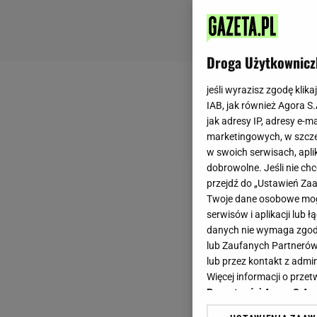
Droga Użytkownicz
jeśli wyrazisz zgodę klika
IAB, jak również Agora S
jak adresy IP, adresy e-m
marketingowych, w szcze
w swoich serwisach, aplik
dobrowolne. Jeśli nie ch
przejdź do „Ustawień Z
Twoje dane osobowe mogą
serwisów i aplikacji lub
danych nie wymaga zgody 
lub Zaufanych Partnerów
lub przez kontakt z admi
Więcej informacji o prz
Prywatności Agora S.A.