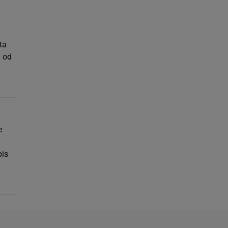
ta
a od
e
pis