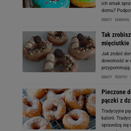
ich smak spra
domu? Podpo
DONUTY
KARNAWAŁ
Tak zrobis
mięciutkie
Jak zrobić do
dowolność w 
przypominają 
DONUTY
PRZEPISY
Pieczone d
pączki z dz
Tradycyjne pą
kalorii. Trady
sprawdzą się w