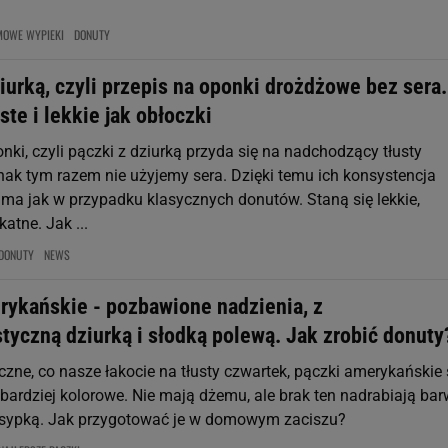
MOWE WYPIEKI
DONUTY
iurką, czyli przepis na oponki drożdżowe bez sera.
te i lekkie jak obłoczki
nki, czyli pączki z dziurką przyda się na nadchodzący tłusty
nak tym razem nie użyjemy sera. Dzięki temu ich konsystencja
ama jak w przypadku klasycznych donutów. Staną się lekkie,
katne. Jak ...
DONUTY
NEWS
rykańskie - pozbawione nadzienia, z
tyczną dziurką i słodką polewą. Jak zrobić donuty
czne, co nasze łakocie na tłusty czwartek, pączki amerykańskie
 bardziej kolorowe. Nie mają dżemu, ale brak ten nadrabiają ba
osypką. Jak przygotować je w domowym zaciszu?