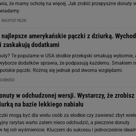
wia, że mamy ochotę na więcej. Jak zrobić przepyszne donaty 
wiadamy.
NAJLEPSZE PĄCZKI
z najlepsze amerykańskie pączki z dziurką. Wycho
 i zaskakują dodatkami
nuty? Te popularne w USA słodkie przekąski smakują wybornie, 
wyborze dodatków sprawia, że podpasują każdemu. Smakiem n
polskie pączki. Różnią się jednak pod dwoma względami.
SŁODKOŚCI
onuty w odchudzonej wersji. Wystarczy, że zrobisz
iurką na bazie lekkiego nabiału
czki mogą być dla wielu osób za słodkie czy zawierać zbyt wiel
cyjny rarytas warto zatem nieco odchudzić, a pieczone donuty
 tej roli wyśmienicie. Kluczem do sukcesu i jednocześnie idealn