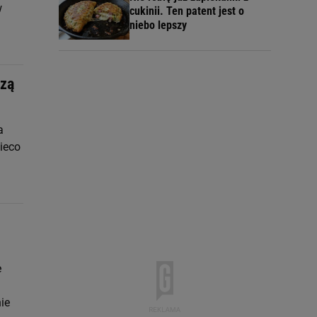
w
cukinii. Ten patent jest o
niebo lepszy
dzą
a
ieco
e
ie