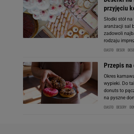
przyjęciu 
Słodki stół n
aranżacji sal 
zadowoli najb
rodzaju imprez
CIASTO
DESER
DES
Przepis na 
Okres karnawa
wypieki. Do t
donuts to pąc
na pyszne donu
CIASTO
DESERY
DO