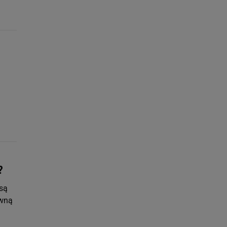
?
 są
rwną