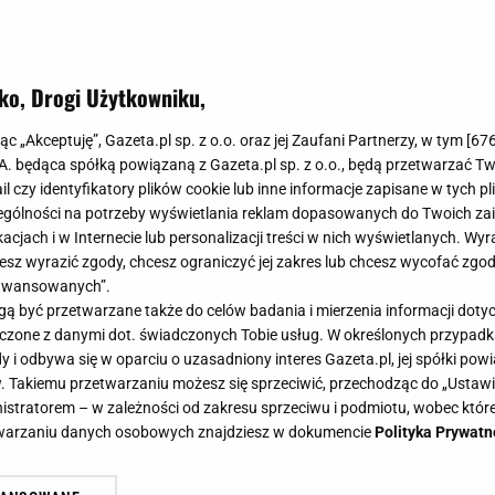
ko, Drogi Użytkowniku,
jąc „Akceptuję”, Gazeta.pl sp. z o.o. oraz jej Zaufani Partnerzy, w tym [
67
.A. będąca spółką powiązaną z Gazeta.pl sp. z o.o., będą przetwarzać T
ail czy identyfikatory plików cookie lub inne informacje zapisane w tych p
gólności na potrzeby wyświetlania reklam dopasowanych do Twoich zain
acjach i w Internecie lub personalizacji treści w nich wyświetlanych. Wyr
cesz wyrazić zgody, chcesz ograniczyć jej zakres lub chcesz wycofać zgo
aawansowanych”.
 być przetwarzane także do celów badania i mierzenia informacji dot
 łączone z danymi dot. świadczonych Tobie usług. W określonych przypad
i odbywa się w oparciu o uzasadniony interes Gazeta.pl, jej spółki powi
. Takiemu przetwarzaniu możesz się sprzeciwić, przechodząc do „Ust
nistratorem – w zależności od zakresu sprzeciwu i podmiotu, wobec które
etwarzaniu danych osobowych znajdziesz w dokumencie
Polityka Prywatn