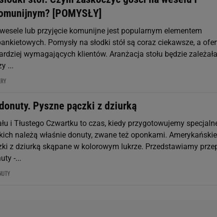
komunijnym? [POMYSŁY]
a wesele lub przyjęcie komunijne jest popularnym elementem
bankietowych. Pomysły na słodki stół są coraz ciekawsze, a ofer
ardziej wymagających klientów. Aranżacja stołu będzie zależał
y ...
ERY
donuty. Pyszne pączki z dziurką
łu i Tłustego Czwartku to czas, kiedy przygotowujemy specjaln
akich należą właśnie donuty, zwane też oponkami. Amerykańskie
zki z dziurką skąpane w kolorowym lukrze. Przedstawiamy prze
ty -...
NUTY