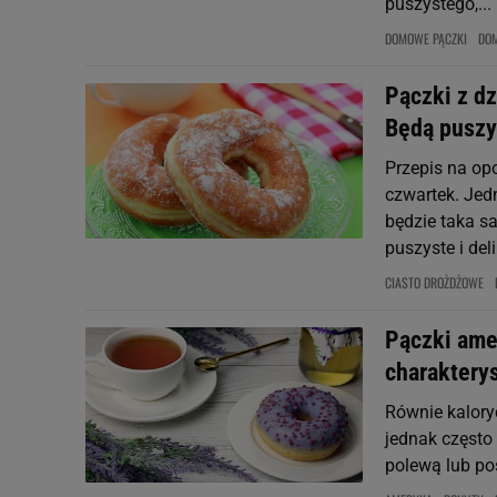
puszystego,...
DOMOWE PĄCZKI
DO
Pączki z dz
Będą puszys
Przepis na opo
czwartek. Jed
będzie taka s
puszyste i deli
CIASTO DROŻDŻOWE
Pączki ame
charakterys
Równie kalory
jednak często
polewą lub p