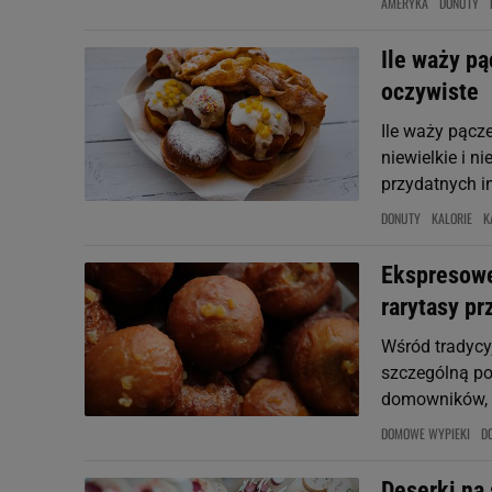
AMERYKA
DONUTY
Ile waży pą
oczywiste
Ile waży pącze
niewielkie i n
przydatnych i
DONUTY
KALORIE
K
Ekspresowe
rarytasy p
Wśród tradycy
szczególną po
domowników, a
DOMOWE WYPIEKI
D
Deserki na 