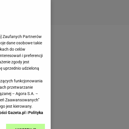
6
] Zaufanych Partnerów
woje dane osobowe takie
likach do celów
teresowań i preferencji
ażenie zgody jest
dę uprzednio udzieloną
yczących funkcjonowania
kach przetwarzanie
ązanej – Agora S.A. –
awień Zaawansowanych”
go jest kierowany.
ości Gazeta.pl
i
Polityka