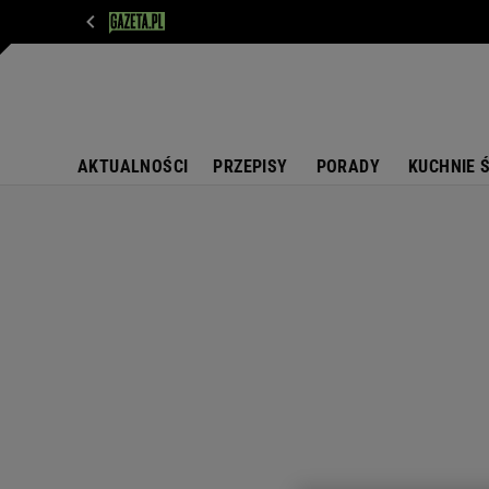
WIADOMOŚCI
NEXT
SPORT
PLOTEK
D
AKTUALNOŚCI
PRZEPISY
PORADY
KUCHNIE 