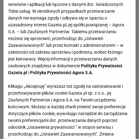
serwisów i aplikacji lub łączone z danymi dot. świadczonych
Tobie usług. W określonych przypadkach przetwarzanie
Bez mięsa i właśnie tym przebijają klasyki.
danych nie wymaga zgody i odbywa się w oparciu o
Możesz wrzucić je do sosu lub gorącej zupy
uzasadniony interes Gazeta.pl, jej spółki powiązanej – Agora
JAJKA
KLOPSIKI
KLOPSY
S.A. – lub Zaufanych Partnerów. Takiemu przetwarzaniu
możesz się sprzeciwić, przechodząc do „Ustawień
Wyrzuciłam z przepisu makaron i od dziś
Zaawansowanych” lub przez kontakt z administratorem – w
dodaję to. Pomidorowa jest o niebo lepsza
zależności od zakresu sprzeciwu i podmiotu, wobec którego
KLOPSY
OBIAD
POMIDORY
jest kierowany. Więcej informacji o przetwarzaniu danych
osobowych znajdziesz w dokumencie
Polityka Prywatności
Gazeta.pl
i
Polityka Prywatności Agora S.A.
Zrób je z mięsa i wrzuć do słoików. Tak zrobisz
obiad na kilka dni. Wystarczy podgrzać i
gotowe
Klikając „Akceptuję” wyrażasz też zgodę na zainstalowanie i
przechowywanie plików cookie Gazeta.pl sp. z o.o., jej
DANIA OBIADOWE
KLOPSY
OBIAD
Zaufanych Partnerów i Agora S.A. na Twoim urządzeniu
końcowym. Możesz w każdej chwili zmienić swoje preferencje
Aromatyczne pulpety to danie w sam raz na
dotyczące plików cookie, wywołując narzędzie do zarządzania
szybki obiad. Zamiast mięsa użyj tego
tańszego składnika
twoimi preferencjami dot. przetwarzania danych poprzez
CIECIERZYCA
DANIA OBIADOWE
KLOPSY
odnośnik „Ustawienia prywatności ” w stopce serwisu i
przechodząc do „Ustawień Zaawansowanych”. Zmiana