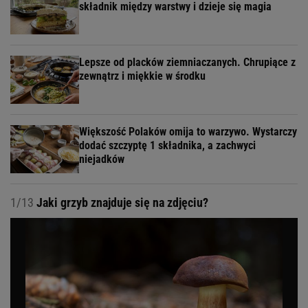
składnik między warstwy i dzieje się magia
Lepsze od placków ziemniaczanych. Chrupiące z
zewnątrz i miękkie w środku
Większość Polaków omija to warzywo. Wystarczy
dodać szczyptę 1 składnika, a zachwyci
niejadków
1/13
Jaki grzyb znajduje się na zdjęciu?