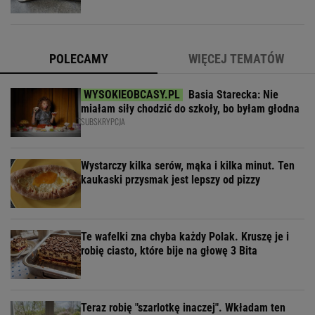
POLECAMY
WIĘCEJ TEMATÓW
Basia Starecka: Nie
miałam siły chodzić do szkoły, bo byłam głodna
SUBSKRYPCJA
Wystarczy kilka serów, mąka i kilka minut. Ten
kaukaski przysmak jest lepszy od pizzy
Te wafelki zna chyba każdy Polak. Kruszę je i
robię ciasto, które bije na głowę 3 Bita
Teraz robię "szarlotkę inaczej". Wkładam ten