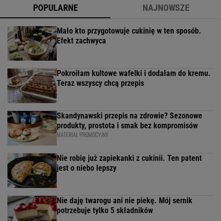
POPULARNE
NAJNOWSZE
Mało kto przygotowuje cukinię w ten sposób.
Efekt zachwyca
Pokroiłam kultowe wafelki i dodałam do kremu.
Teraz wszyscy chcą przepis
Skandynawski przepis na zdrowie? Sezonowe
produkty, prostota i smak bez kompromisów
MATERIAŁ PROMOCYJNY
Nie robię już zapiekanki z cukinii. Ten patent
jest o niebo lepszy
Nie daję twarogu ani nie piekę. Mój sernik
potrzebuje tylko 5 składników