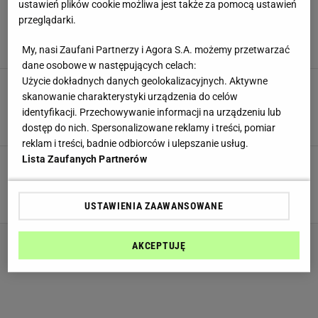
ustawień plików cookie możliwa jest także za pomocą ustawień
Klasyk na talerzu, czyli soczyste mięso w
domowym sosie. Zrób podwójną porcję, bo
przeglądarki.
każdy będzie chciał dokładkę
My, nasi Zaufani Partnerzy i Agora S.A. możemy przetwarzać
DANIA OBIADOWE
KLOPSY
MIĘSO
dane osobowe w następujących celach:
Użycie dokładnych danych geolokalizacyjnych. Aktywne
Główny składnik możesz wyhodować w domu i
skanowanie charakterystyki urządzenia do celów
zrobić obiad idealny. Niesamowite, że wychodzi
z niego coś takiego
identyfikacji. Przechowywanie informacji na urządzeniu lub
BOCZNIAKI
DANIA OBIADOWE
KLOPSY
dostęp do nich. Spersonalizowane reklamy i treści, pomiar
reklam i treści, badnie odbiorców i ulepszanie usług.
Lista Zaufanych Partnerów
Masz dość zwykłych klopsów? Te zrobione są z
ryby i są zatopione w zalewie. Postoją nawet do
Wielkanocy
DANIA OBIADOWE
KLOPSY
NEWS
USTAWIENIA ZAAWANSOWANE
AKCEPTUJĘ