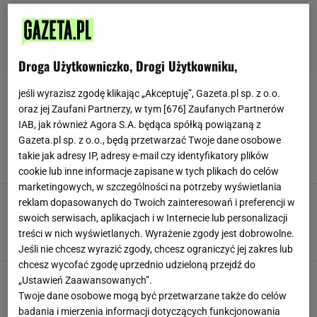
Droga Użytkowniczko, Drogi Użytkowniku,
jeśli wyrazisz zgodę klikając „Akceptuję”, Gazeta.pl sp. z o.o.
KLOPSY
oraz jej Zaufani Partnerzy, w tym [
676
] Zaufanych Partnerów
IAB, jak również Agora S.A. będąca spółką powiązaną z
Smak dnia. Gdy pojawia się w sklepie, robię to
Gazeta.pl sp. z o.o., będą przetwarzać Twoje dane osobowe
danie. Wychodzi soczyste i pachnie na kilometr
takie jak adresy IP, adresy e-mail czy identyfikatory plików
DANIA OBIADOWE
KLOPSY
MIĘSO
cookie lub inne informacje zapisane w tych plikach do celów
marketingowych, w szczególności na potrzeby wyświetlania
Wczoraj zrobiłam ten sos i opadła mi szczęka.
reklam dopasowanych do Twoich zainteresowań i preferencji w
Wrzuciłam pulpety i całość zjadłam w kilka
swoich serwisach, aplikacjach i w Internecie lub personalizacji
minut
treści w nich wyświetlanych. Wyrażenie zgody jest dobrowolne.
DANIA OBIADOWE
KLOPSY
OBIAD
Jeśli nie chcesz wyrazić zgody, chcesz ograniczyć jej zakres lub
chcesz wycofać zgodę uprzednio udzieloną przejdź do
Klopsy wrzuciłam do słoika i zalałam tym. Tak
„Ustawień Zaawansowanych”.
powstał przysmak, który znika w kilka minut
Twoje dane osobowe mogą być przetwarzane także do celów
KLOPSY
PRZEPIS NA PULPETY
PRZEPISY
badania i mierzenia informacji dotyczących funkcjonowania