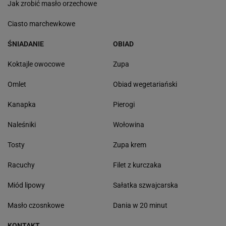
Jak zrobić masło orzechowe
Ciasto marchewkowe
ŚNIADANIE
OBIAD
Koktajle owocowe
Zupa
Omlet
Obiad wegetariański
Kanapka
Pierogi
Naleśniki
Wołowina
Tosty
Zupa krem
Racuchy
Filet z kurczaka
Miód lipowy
Sałatka szwajcarska
Masło czosnkowe
Dania w 20 minut
KONTAKT