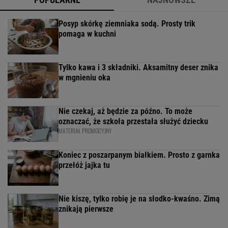
Posyp skórkę ziemniaka sodą. Prosty trik
pomaga w kuchni
Tylko kawa i 3 składniki. Aksamitny deser znika
w mgnieniu oka
Nie czekaj, aż będzie za późno. To może
oznaczać, że szkoła przestała służyć dziecku
MATERIAŁ PROMOCYJNY
Koniec z poszarpanym białkiem. Prosto z garnka
przełóż jajka tu
Nie kiszę, tylko robię je na słodko-kwaśno. Zimą
znikają pierwsze