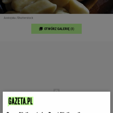
Aostojska /Shutterstock
OTWÓRZ GALERIĘ
(8)