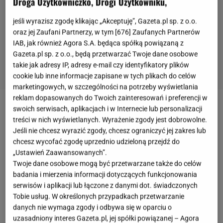
Droga Użytkowniczko, Drogi Użytkowniku,
jeśli wyrazisz zgodę klikając „Akceptuję”, Gazeta.pl sp. z o.o.
oraz jej Zaufani Partnerzy, w tym [
676
] Zaufanych Partnerów
IAB, jak również Agora S.A. będąca spółką powiązaną z
Gazeta.pl sp. z o.o., będą przetwarzać Twoje dane osobowe
takie jak adresy IP, adresy e-mail czy identyfikatory plików
cookie lub inne informacje zapisane w tych plikach do celów
marketingowych, w szczególności na potrzeby wyświetlania
reklam dopasowanych do Twoich zainteresowań i preferencji w
swoich serwisach, aplikacjach i w Internecie lub personalizacji
Przepis na kopytka. Mnóstwo wariacji
treści w nich wyświetlanych. Wyrażenie zgody jest dobrowolne.
Jeśli nie chcesz wyrazić zgody, chcesz ograniczyć jej zakres lub
Lubicie kopytka na słodko czy wolicie w wersji na
chcesz wycofać zgodę uprzednio udzieloną przejdź do
słono? Ile osób, tyle odpowiedzi. Kopytka można
„Ustawień Zaawansowanych”.
Twoje dane osobowe mogą być przetwarzane także do celów
podawać nawet z roztopionym
masłem
. Wiele osób
badania i mierzenia informacji dotyczących funkcjonowania
uwielbia kopytka ze skwarkami i cebulkę. Sprawdzą
serwisów i aplikacji lub łączone z danymi dot. świadczonych
się też jako dodatek do mięs, najróżniejszych sosów
Tobie usług. W określonych przypadkach przetwarzanie
danych nie wymaga zgody i odbywa się w oparciu o
(na przykład pieczarkowego czy grzybowego).
uzasadniony interes Gazeta.pl, jej spółki powiązanej – Agora