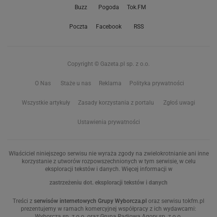
Buzz
Pogoda
Tok.FM
Poczta
Facebook
RSS
Copyright © Gazeta.pl sp. z o.o.
O Nas
Staże u nas
Reklama
Polityka prywatności
Wszystkie artykuły
Zasady korzystania z portalu
Zgłoś uwagi
Ustawienia prywatności
Właściciel niniejszego serwisu nie wyraża zgody na zwielokrotnianie ani inne
korzystanie z utworów rozpowszechnionych w tym serwisie, w celu
eksploracji tekstów i danych. Więcej informacji w
zastrzeżeniu dot. eksploracji tekstów i danych
Treści z
serwisów internetowych Grupy Wyborcza.pl
oraz serwisu tokfm.pl
prezentujemy w ramach komercyjnej współpracy z ich wydawcami:
Wyborcza sp. z o.o. oraz Grupą Radiową Agory sp. z o.o.