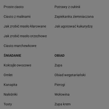
Proste ciasto
Potrawy z cukinii
Ciasto z malinami
Zapiekanka ziemniaczana
Jak zrobić masło klarowane
Jak ugotować kukurydzę
Jak zrobić masło orzechowe
Ciasto marchewkowe
ŚNIADANIE
OBIAD
Koktajle owocowe
Zupa
Omlet
Obiad wegetariański
Kanapka
Pierogi
Naleśniki
Wołowina
Tosty
Zupa krem