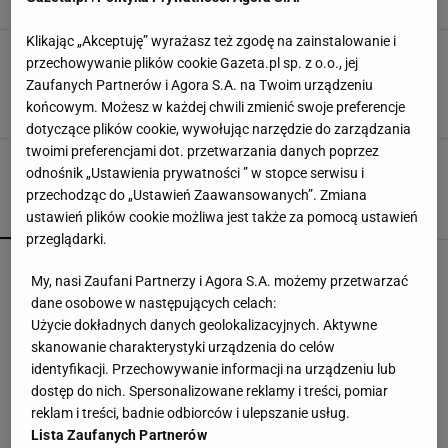
BUDYŃ
DESER
NEWS
Klikając „Akceptuję” wyrażasz też zgodę na zainstalowanie i
Omlet biszkoptowy, czyli genialna wersja
przechowywanie plików cookie Gazeta.pl sp. z o.o., jej
śniadaniowego klasyku. Jak go zrobić?
Zaufanych Partnerów i Agora S.A. na Twoim urządzeniu
[PRZEPIS]
końcowym. Możesz w każdej chwili zmienić swoje preferencje
OMLET
OMLET Z JAJEK
OMLET Z KONFITURĄ
dotyczące plików cookie, wywołując narzędzie do zarządzania
twoimi preferencjami dot. przetwarzania danych poprzez
odnośnik „Ustawienia prywatności ” w stopce serwisu i
przechodząc do „Ustawień Zaawansowanych”. Zmiana
POPULARNE
NAJNOWSZE
ustawień plików cookie możliwa jest także za pomocą ustawień
przeglądarki.
Nie robię już zapiekanki z cukinii. Ten patent
My, nasi Zaufani Partnerzy i Agora S.A. możemy przetwarzać
jest o niebo lepszy
dane osobowe w następujących celach:
Użycie dokładnych danych geolokalizacyjnych. Aktywne
skanowanie charakterystyki urządzenia do celów
Pierogi z jagodami pękają w garnku? Jeden
dodatek zatrzyma sok w środku
identyfikacji. Przechowywanie informacji na urządzeniu lub
dostęp do nich. Spersonalizowane reklamy i treści, pomiar
reklam i treści, badnie odbiorców i ulepszanie usług.
Kultowy serial powraca. "Line of Duty - wydział
Lista Zaufanych Partnerów