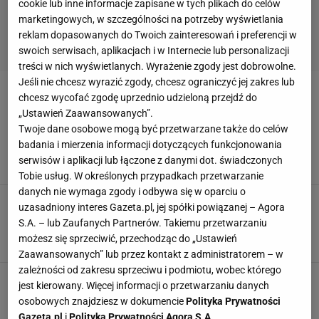
cookie lub inne informacje zapisane w tych plikach do celów
marketingowych, w szczególności na potrzeby wyświetlania
reklam dopasowanych do Twoich zainteresowań i preferencji w
swoich serwisach, aplikacjach i w Internecie lub personalizacji
treści w nich wyświetlanych. Wyrażenie zgody jest dobrowolne.
Jeśli nie chcesz wyrazić zgody, chcesz ograniczyć jej zakres lub
OMLET Z KONFITURĄ
chcesz wycofać zgodę uprzednio udzieloną przejdź do
„Ustawień Zaawansowanych”.
Twoje dane osobowe mogą być przetwarzane także do celów
Jak zrobić omlet? Będzie wyjątkowo puszysty,
gdy wykorzystasz prosty trik
badania i mierzenia informacji dotyczących funkcjonowania
DANIA Z JAJEK
NEWS
OMLET
serwisów i aplikacji lub łączone z danymi dot. świadczonych
Tobie usług. W określonych przypadkach przetwarzanie
danych nie wymaga zgody i odbywa się w oparciu o
Puszysty i słodki omlet - przepis Karola Okrasy.
uzasadniony interes Gazeta.pl, jej spółki powiązanej – Agora
Wystarczy jedna czynność, aby nadać mu
S.A. – lub Zaufanych Partnerów. Takiemu przetwarzaniu
wyjątkowy smak
możesz się sprzeciwić, przechodząc do „Ustawień
KAROL OKRASA
NEWS
OMLET
Zaawansowanych” lub przez kontakt z administratorem – w
zależności od zakresu sprzeciwu i podmiotu, wobec którego
Słodki, budyniowy omlet - przepis na lekką
jest kierowany. Więcej informacji o przetwarzaniu danych
przekąskę. Jak go przyrządzić? Potrzebujesz
osobowych znajdziesz w dokumencie
Polityka Prywatności
zaledwie kilku składników
Gazeta.pl
i
Polityka Prywatności Agora S.A.