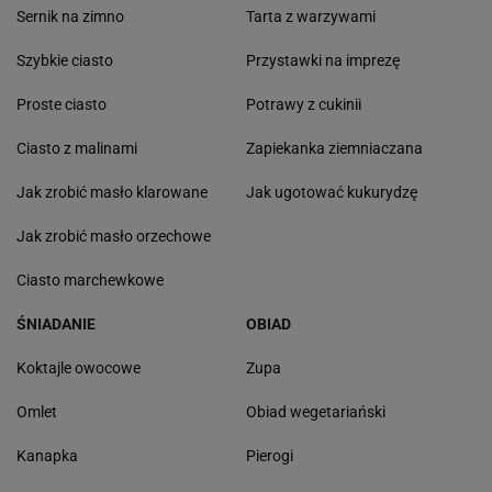
Sernik na zimno
Tarta z warzywami
Szybkie ciasto
Przystawki na imprezę
Proste ciasto
Potrawy z cukinii
Ciasto z malinami
Zapiekanka ziemniaczana
Jak zrobić masło klarowane
Jak ugotować kukurydzę
Jak zrobić masło orzechowe
Ciasto marchewkowe
ŚNIADANIE
OBIAD
Koktajle owocowe
Zupa
Omlet
Obiad wegetariański
Kanapka
Pierogi