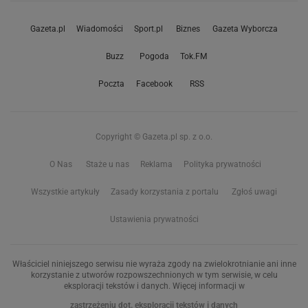
Gazeta.pl
Wiadomości
Sport.pl
Biznes
Gazeta Wyborcza
Buzz
Pogoda
Tok.FM
Poczta
Facebook
RSS
Copyright © Gazeta.pl sp. z o.o.
O Nas
Staże u nas
Reklama
Polityka prywatności
Wszystkie artykuły
Zasady korzystania z portalu
Zgłoś uwagi
Ustawienia prywatności
Właściciel niniejszego serwisu nie wyraża zgody na zwielokrotnianie ani inne
korzystanie z utworów rozpowszechnionych w tym serwisie, w celu
eksploracji tekstów i danych. Więcej informacji w
zastrzeżeniu dot. eksploracji tekstów i danych