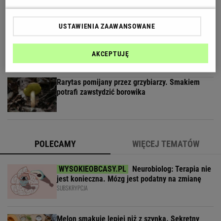
wewnętrzny" już od czwartku, 6 sierpnia w BBC
First
MATERIAŁ PROMOCYJNY
USTAWIENIA ZAAWANSOWANE
Koniec z suchymi wiórami. Schab ma w środku
coś, co trzyma soczystość
AKCEPTUJĘ
Rarytas pomijany przez grzybiarzy. Smakiem
potrafi zawstydzić borowika
POLECAMY
WIĘCEJ TEMATÓW
Neurobiolog: Terapia nie
jest konieczna. Mózg jest podatny na zmianę
SUBSKRYPCJA
Melon smakuje lepiej niż z szynką. Sekretny