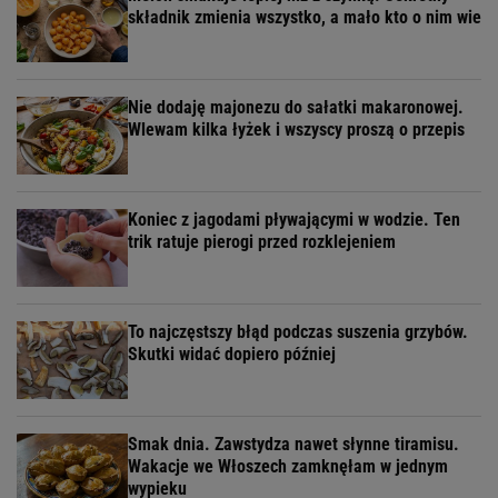
składnik zmienia wszystko, a mało kto o nim wie
Nie dodaję majonezu do sałatki makaronowej.
Wlewam kilka łyżek i wszyscy proszą o przepis
Koniec z jagodami pływającymi w wodzie. Ten
trik ratuje pierogi przed rozklejeniem
To najczęstszy błąd podczas suszenia grzybów.
Skutki widać dopiero później
Smak dnia. Zawstydza nawet słynne tiramisu.
Wakacje we Włoszech zamknęłam w jednym
wypieku