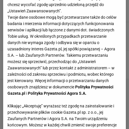
Katarzyna Bosacka sprawdziła, który sklep w
chcesz wycofać zgodę uprzednio udzieloną przejdź do
Polsce jest najtańszy. Różnica to prawie 30 zł
„Ustawień Zaawansowanych”.
BIEDRONKA
DINO
KATARZYNA BOSACKA
Twoje dane osobowe mogą być przetwarzane także do celów
badania i mierzenia informacji dotyczących funkcjonowania
W Dino aż 12 zł mniej za kilogram. Obowiązuje
serwisów i aplikacji lub łączone z danymi dot. świadczonych
od dziś. Lidl i Kaufland nie zostają z tyłu
Tobie usług. W określonych przypadkach przetwarzanie
BORÓWKI
DINO
KAUFLAND
danych nie wymaga zgody i odbywa się w oparciu o
uzasadniony interes Gazeta.pl, jej spółki powiązanej – Agora
S.A. – lub Zaufanych Partnerów. Takiemu przetwarzaniu
Lidl zwrócił się do klientów. "Prosimy o
możesz się sprzeciwić, przechodząc do „Ustawień
nieotwieranie produktu"
Zaawansowanych” lub przez kontakt z administratorem – w
LIDL
NEWS
SKLEPY
zależności od zakresu sprzeciwu i podmiotu, wobec którego
jest kierowany. Więcej informacji o przetwarzaniu danych
osobowych znajdziesz w dokumencie
Polityka Prywatności
Gazeta.pl
i
Polityka Prywatności Agora S.A.
Klikając „Akceptuję” wyrażasz też zgodę na zainstalowanie i
przechowywanie plików cookie Gazeta.pl sp. z o.o., jej
Zaufanych Partnerów i Agora S.A. na Twoim urządzeniu
końcowym. Możesz w każdej chwili zmienić swoje preferencje