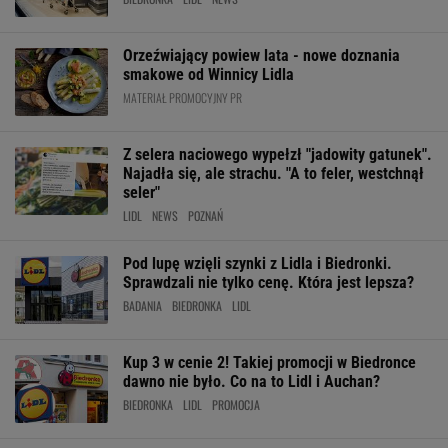
Orzeźwiający powiew lata - nowe doznania
smakowe od Winnicy Lidla
MATERIAŁ PROMOCYJNY PR
Z selera naciowego wypełzł "jadowity gatunek".
Najadła się, ale strachu. "A to feler, westchnął
seler"
LIDL
NEWS
POZNAŃ
Pod lupę wzięli szynki z Lidla i Biedronki.
Sprawdzali nie tylko cenę. Która jest lepsza?
BADANIA
BIEDRONKA
LIDL
Kup 3 w cenie 2! Takiej promocji w Biedronce
dawno nie było. Co na to Lidl i Auchan?
BIEDRONKA
LIDL
PROMOCJA