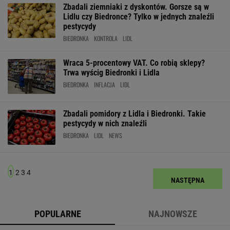
Zbadali ziemniaki z dyskontów. Gorsze są w
Lidlu czy Biedronce? Tylko w jednych znaleźli
pestycydy
BIEDRONKA
KONTROLA
LIDL
Wraca 5-procentowy VAT. Co robią sklepy?
Trwa wyścig Biedronki i Lidla
BIEDRONKA
INFLACJA
LIDL
Zbadali pomidory z Lidla i Biedronki. Takie
pestycydy w nich znaleźli
BIEDRONKA
LIDL
NEWS
1
2
3
4
NASTĘPNA
POPULARNE
NAJNOWSZE