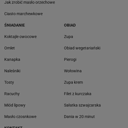
Jak zrobić masło orzechowe
Ciasto marchewkowe
ŚNIADANIE
OBIAD
Koktajle owocowe
Zupa
Omlet
Obiad wegetariański
Kanapka
Pierogi
Naleśniki
Wołowina
Tosty
Zupa krem
Racuchy
Filet z kurczaka
Miód lipowy
Sałatka szwajcarska
Masło czosnkowe
Dania w 20 minut