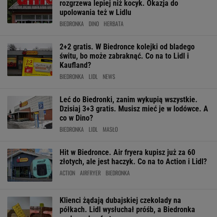
rozgrzewa lepiej niż kocyk. Okazja do
upolowania też w Lidlu
BIEDRONKA
DINO
HERBATA
2+2 gratis. W Biedronce kolejki od bladego
świtu, bo może zabraknąć. Co na to Lidl i
Kaufland?
BIEDRONKA
LIDL
NEWS
Leć do Biedronki, zanim wykupią wszystkie.
Dzisiaj 3+3 gratis. Musisz mieć je w lodówce. A
co w Dino?
BIEDRONKA
LIDL
MASŁO
Hit w Biedronce. Air fryera kupisz już za 60
złotych, ale jest haczyk. Co na to Action i Lidl?
ACTION
AIRFRYER
BIEDRONKA
Klienci żądają dubajskiej czekolady na
półkach. Lidl wysłuchał próśb, a Biedronka