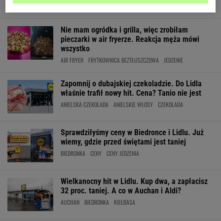
BIEDRONKA
LIDL
MASCARPONE
Nie mam ogródka i grilla, więc zrobiłam
pieczarki w air fryerze. Reakcja męża mówi
wszystko
AIR FRYER
FRYTKOWNICA BEZTŁUSZCZOWA
JEDZENIE
Zapomnij o dubajskiej czekoladzie. Do Lidla
właśnie trafił nowy hit. Cena? Tanio nie jest
ANIELSKA CZEKOLADA
ANIELSKIE WŁOSY
CZEKOLADA
Sprawdziłyśmy ceny w Biedronce i Lidlu. Już
wiemy, gdzie przed świętami jest taniej
BIEDRONKA
CENY
CENY JEDZENIA
Wielkanocny hit w Lidlu. Kup dwa, a zapłacisz
32 proc. taniej. A co w Auchan i Aldi?
AUCHAN
BIEDRONKA
KIEŁBASA