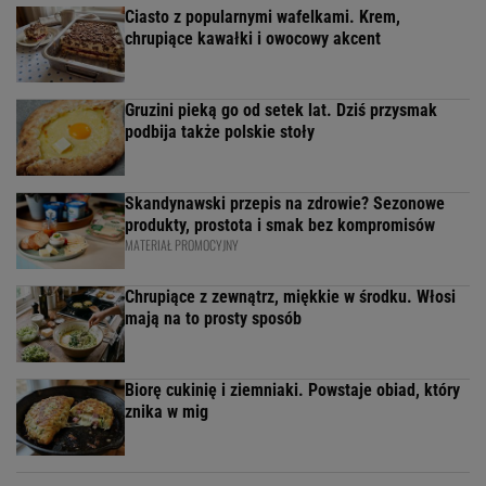
Ciasto z popularnymi wafelkami. Krem,
chrupiące kawałki i owocowy akcent
Gruzini pieką go od setek lat. Dziś przysmak
podbija także polskie stoły
Skandynawski przepis na zdrowie? Sezonowe
produkty, prostota i smak bez kompromisów
MATERIAŁ PROMOCYJNY
Chrupiące z zewnątrz, miękkie w środku. Włosi
mają na to prosty sposób
Biorę cukinię i ziemniaki. Powstaje obiad, który
znika w mig