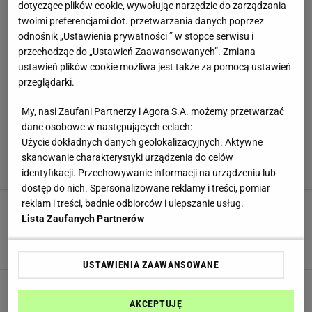
dotyczące plików cookie, wywołując narzędzie do zarządzania
twoimi preferencjami dot. przetwarzania danych poprzez
odnośnik „Ustawienia prywatności ” w stopce serwisu i
przechodząc do „Ustawień Zaawansowanych”. Zmiana
ustawień plików cookie możliwa jest także za pomocą ustawień
przeglądarki.
My, nasi Zaufani Partnerzy i Agora S.A. możemy przetwarzać
dane osobowe w następujących celach:
Użycie dokładnych danych geolokalizacyjnych. Aktywne
skanowanie charakterystyki urządzenia do celów
identyfikacji. Przechowywanie informacji na urządzeniu lub
dostęp do nich. Spersonalizowane reklamy i treści, pomiar
reklam i treści, badnie odbiorców i ulepszanie usług.
Lidl wycofuje ziemniaki w siedmiu
Lista Zaufanych Partnerów
województwach. GIS apeluje, by ich nie jeść
GIS
LIDL
NEWS
USTAWIENIA ZAAWANSOWANE
Kup 2 mascarpone, a 2 dostaniesz gratis. Tylko
tego dnia w Biedronce. Co na to Auchan?
AKCEPTUJĘ