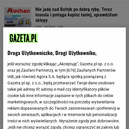
Nie jadę nad Bałtyk po dobrą rybę. Teraz
łososia i pstrąga kupisz taniej, sprawdziłam
sklepy
ALDI
AUCHAN
LIDL
Mają dużo białka, sycą i trafiają do wypieków.
Teraz warto je kupić, 3 sklepy przeceniły
opakowania
Droga Użytkowniczko, Drogi Użytkowniku,
ALDI
BIEDRONKA
JAJKA
jeśli wyrazisz zgodę klikając „Akceptuję”, Gazeta.pl sp. z o.o.
oraz jej Zaufani Partnerzy, w tym [
676
] Zaufanych Partnerów
Mleko tanieje w trzech popularnych sieciach.
IAB, jak również Agora S.A. będąca spółką powiązaną z
Jedna oferta szczególnie wybija się ceną
Gazeta.pl sp. z o.o., będą przetwarzać Twoje dane osobowe
BIEDRONKA
CENY
KAUFLAND
takie jak adresy IP, adresy e-mail czy identyfikatory plików
cookie lub inne informacje zapisane w tych plikach do celów
Katarzyna Bosacka pokazała trzy perełki z
marketingowych, w szczególności na potrzeby wyświetlania
Lidla. "Mają fajny skład i dobrze smakują"
reklam dopasowanych do Twoich zainteresowań i preferencji w
KATARZYNA BOSACKA
LIDL
NEWS
swoich serwisach, aplikacjach i w Internecie lub personalizacji
treści w nich wyświetlanych. Wyrażenie zgody jest dobrowolne.
Jeśli nie chcesz wyrazić zgody, chcesz ograniczyć jej zakres lub