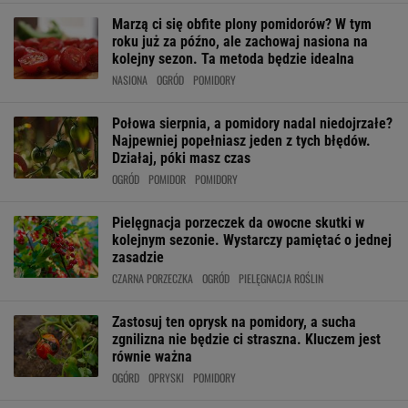
Marzą ci się obfite plony pomidorów? W tym
roku już za późno, ale zachowaj nasiona na
kolejny sezon. Ta metoda będzie idealna
NASIONA
OGRÓD
POMIDORY
Połowa sierpnia, a pomidory nadal niedojrzałe?
Najpewniej popełniasz jeden z tych błędów.
Działaj, póki masz czas
OGRÓD
POMIDOR
POMIDORY
Pielęgnacja porzeczek da owocne skutki w
kolejnym sezonie. Wystarczy pamiętać o jednej
zasadzie
CZARNA PORZECZKA
OGRÓD
PIELĘGNACJA ROŚLIN
Zastosuj ten oprysk na pomidory, a sucha
zgnilizna nie będzie ci straszna. Kluczem jest
równie ważna
OGÓRD
OPRYSKI
POMIDORY