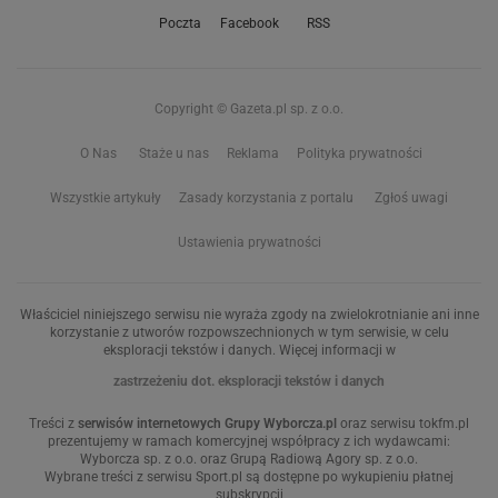
Poczta
Facebook
RSS
Copyright © Gazeta.pl sp. z o.o.
O Nas
Staże u nas
Reklama
Polityka prywatności
Wszystkie artykuły
Zasady korzystania z portalu
Zgłoś uwagi
Ustawienia prywatności
Właściciel niniejszego serwisu nie wyraża zgody na zwielokrotnianie ani inne
korzystanie z utworów rozpowszechnionych w tym serwisie, w celu
eksploracji tekstów i danych. Więcej informacji w
zastrzeżeniu dot. eksploracji tekstów i danych
Treści z
serwisów internetowych Grupy Wyborcza.pl
oraz serwisu tokfm.pl
prezentujemy w ramach komercyjnej współpracy z ich wydawcami:
Wyborcza sp. z o.o. oraz Grupą Radiową Agory sp. z o.o.
Wybrane treści z serwisu Sport.pl są dostępne po wykupieniu płatnej
subskrypcji