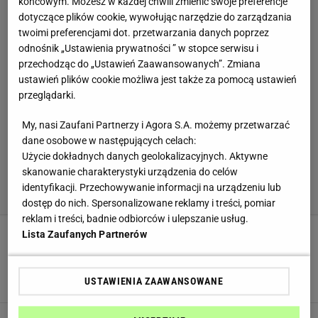
końcowym. Możesz w każdej chwili zmienić swoje preferencje
dotyczące plików cookie, wywołując narzędzie do zarządzania
twoimi preferencjami dot. przetwarzania danych poprzez
odnośnik „Ustawienia prywatności ” w stopce serwisu i
przechodząc do „Ustawień Zaawansowanych”. Zmiana
ustawień plików cookie możliwa jest także za pomocą ustawień
przeglądarki.
My, nasi Zaufani Partnerzy i Agora S.A. możemy przetwarzać
dane osobowe w następujących celach:
Użycie dokładnych danych geolokalizacyjnych. Aktywne
skanowanie charakterystyki urządzenia do celów
identyfikacji. Przechowywanie informacji na urządzeniu lub
dostęp do nich. Spersonalizowane reklamy i treści, pomiar
reklam i treści, badnie odbiorców i ulepszanie usług.
Lista Zaufanych Partnerów
Kiedy sadzić czosnek wiosenny? Lepiej się
pospieszyć. Jak przegapisz termin, nic nie
wyrośnie
USTAWIENIA ZAAWANSOWANE
CZOSNEK
SADZENIE
UPRAWA