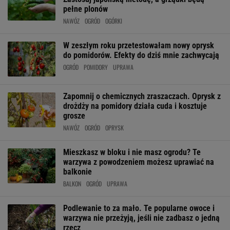
pełne plonów
NAWÓZ
OGRÓD
OGÓRKI
W zeszłym roku przetestowałam nowy oprysk
do pomidorów. Efekty do dziś mnie zachwycają
OGRÓD
POMIDORY
UPRAWA
Zapomnij o chemicznych zraszaczach. Oprysk z
drożdży na pomidory działa cuda i kosztuje
grosze
NAWÓZ
OGRÓD
OPRYSK
Mieszkasz w bloku i nie masz ogrodu? Te
warzywa z powodzeniem możesz uprawiać na
balkonie
BALKON
OGRÓD
UPRAWA
Podlewanie to za mało. Te popularne owoce i
warzywa nie przeżyją, jeśli nie zadbasz o jedną
rzecz