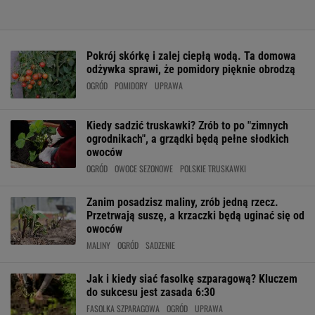
Pokrój skórkę i zalej ciepłą wodą. Ta domowa
odżywka sprawi, że pomidory pięknie obrodzą
OGRÓD
POMIDORY
UPRAWA
Kiedy sadzić truskawki? Zrób to po "zimnych
ogrodnikach", a grządki będą pełne słodkich
owoców
OGRÓD
OWOCE SEZONOWE
POLSKIE TRUSKAWKI
Zanim posadzisz maliny, zrób jedną rzecz.
Przetrwają suszę, a krzaczki będą uginać się od
owoców
MALINY
OGRÓD
SADZENIE
Jak i kiedy siać fasolkę szparagową? Kluczem
do sukcesu jest zasada 6:30
FASOLKA SZPARAGOWA
OGRÓD
UPRAWA