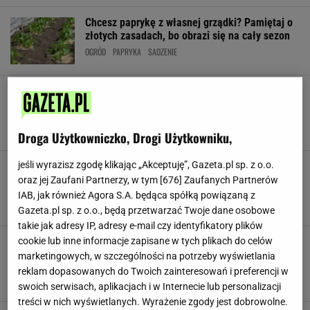
Chcesz paprykę z własnej grządki? Pamiętaj o
złotych zasadach, bo obrazi się na cały sezon
OGRÓD
PAPRYKA
SADZENIE
Nie przeszkadza mi brak ogródka. Warzywa
sadzę na balkonie, a sąsiadka zagląda z
zazdrością
BALKON
UPRAWA
UPRAWA WARZYW
Droga Użytkowniczko, Drogi Użytkowniku,
jeśli wyrazisz zgodę klikając „Akceptuję”, Gazeta.pl sp. z o.o.
Kiedy sadzić koper? Lepiej wiedzieć wcześniej.
Później zostaje tylko zazdrość plonami
oraz jej Zaufani Partnerzy, w tym [
676
] Zaufanych Partnerów
sąsiadów
IAB, jak również Agora S.A. będąca spółką powiązaną z
KOPEREK
SADZENIE
UPRAWA
Gazeta.pl sp. z o.o., będą przetwarzać Twoje dane osobowe
takie jak adresy IP, adresy e-mail czy identyfikatory plików
Kiedy sadzić fasolkę szparagową? Wystarczy
cookie lub inne informacje zapisane w tych plikach do celów
dobry grunt i zasada 5:30. Sąsiedzi
marketingowych, w szczególności na potrzeby wyświetlania
pozazdroszczą zbioru
reklam dopasowanych do Twoich zainteresowań i preferencji w
FASOLKA
FASOLKA SZPARAGOWA
SADZENIE
swoich serwisach, aplikacjach i w Internecie lub personalizacji
treści w nich wyświetlanych. Wyrażenie zgody jest dobrowolne.