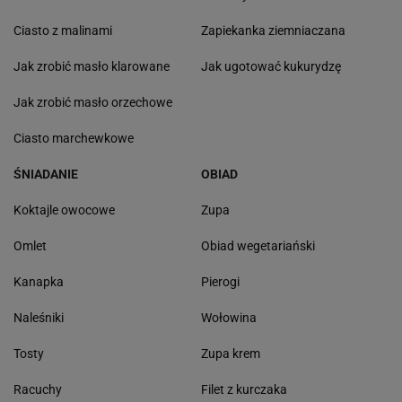
Ciasto z malinami
Zapiekanka ziemniaczana
Jak zrobić masło klarowane
Jak ugotować kukurydzę
Jak zrobić masło orzechowe
Ciasto marchewkowe
ŚNIADANIE
OBIAD
Koktajle owocowe
Zupa
Omlet
Obiad wegetariański
Kanapka
Pierogi
Naleśniki
Wołowina
Tosty
Zupa krem
Racuchy
Filet z kurczaka