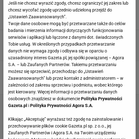
Bratowa zdradziła mi, kiedy siać cukinię na
Jeśli nie chcesz wyrazić zgody, chcesz ograniczyć jej zakres lub
rozsadę. Pilnuje terminu i ma ogród pełen
chcesz wycofać zgodę uprzednio udzieloną przejdź do
warzyw
„Ustawień Zaawansowanych”.
CUKINIA
OGRÓD
UPRAWA
Twoje dane osobowe mogą być przetwarzane także do celów
badania i mierzenia informacji dotyczących funkcjonowania
Kiedy sadzić fasolkę szparagową? Termin się
serwisów i aplikacji lub łączone z danymi dot. świadczonych
zbliża. Przygotuj grządkę, nie rośnie byle gdzie
Tobie usług. W określonych przypadkach przetwarzanie
FASOLKA SZPARAGOWA
OGRÓD
SADZENIE
danych nie wymaga zgody i odbywa się w oparciu o
uzasadniony interes Gazeta.pl, jej spółki powiązanej – Agora
S.A. – lub Zaufanych Partnerów. Takiemu przetwarzaniu
Łopata w dłoń i działaj, maliny same się nie
możesz się sprzeciwić, przechodząc do „Ustawień
posadzą. Pamiętaj o tym, a będą rosnąć jak
Zaawansowanych” lub przez kontakt z administratorem – w
szalone
zależności od zakresu sprzeciwu i podmiotu, wobec którego
MALINY
SADZENIE
TRIKI
jest kierowany. Więcej informacji o przetwarzaniu danych
osobowych znajdziesz w dokumencie
Polityka Prywatności
Gazeta.pl
i
Polityka Prywatności Agora S.A.
Klikając „Akceptuję” wyrażasz też zgodę na zainstalowanie i
przechowywanie plików cookie Gazeta.pl sp. z o.o., jej
Zaufanych Partnerów i Agora S.A. na Twoim urządzeniu