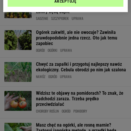
Marzysz o świeżym szczypiorku? Nie leć do
AKCEPTUJĘ
sklepu. Weź doniczkę i trzymaj się zasad.
Zbiory będą bujne
SADZENIE
SZCZYPIOREK
UPRAWA
Ogórek zakwitł, ale nie owocuje? Zawiniła
prawdopodobnie jedna rzecz. Oto jak temu
zapobiec
OGRÓD
OGÓRKI
UPRAWA
Chwyć za zapałki i przygotuj najlepszy nawóz
ekologiczny. Cebula obrodzi po nim jak szalona
NAWÓZ
OGRÓD
UPRAWA
Widzisz te objawy na pomidorach? To znak, że
nadchodzi zaraza. Trzeba prędko
przeciwdziałać
CHOROBY ROŚLIN
OGRÓD
POMIDORY
Masz chęć na ogórki, ale rosną marnie?
Zastosuj japońską metodę, a grządki będą