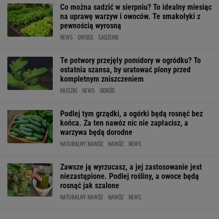
Co można sadzić w sierpniu? To idealny miesiąc
na uprawę warzyw i owoców. Te smakołyki z
pewnością wyrosną
NEWS
OWOCE
SADZENIE
Te potwory przejęły pomidory w ogródku? To
ostatnia szansa, by uratować plony przed
kompletnym zniszczeniem
MUSZKI
NEWS
OGRÓD
Podlej tym grządki, a ogórki będą rosnąć bez
końca. Za ten nawóz nic nie zapłacisz, a
warzywa będą dorodne
NATURALNY NAWÓZ
NAWÓZ
NEWS
Zawsze ją wyrzucasz, a jej zastosowanie jest
niezastąpione. Podlej rośliny, a owoce będą
rosnąć jak szalone
NATURALNY NAWÓZ
NAWÓZ
NEWS