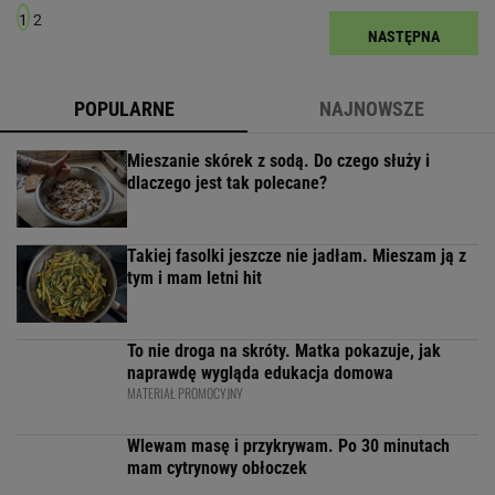
1
2
NASTĘPNA
POPULARNE
NAJNOWSZE
Mieszanie skórek z sodą. Do czego służy i
dlaczego jest tak polecane?
Takiej fasolki jeszcze nie jadłam. Mieszam ją z
tym i mam letni hit
To nie droga na skróty. Matka pokazuje, jak
naprawdę wygląda edukacja domowa
MATERIAŁ PROMOCYJNY
Wlewam masę i przykrywam. Po 30 minutach
mam cytrynowy obłoczek