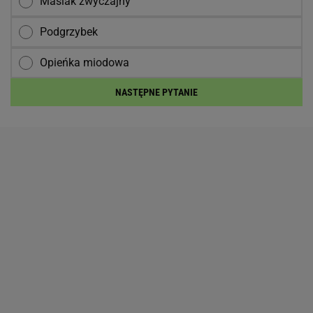
Maślak zwyczajny
Podgrzybek
Opieńka miodowa
NASTĘPNE PYTANIE