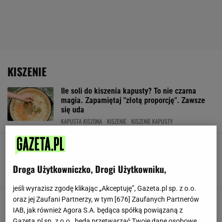
KISZENIE
Ile soli do kiszenia kapusty? To nie czarna
magia. Zapamiętaj "złotą proporcję". Zawsze
się uda
KAPUSTA KISZONA
KISZENIE
KISZENIE KAPUSTY
Zrywam z krzaczka i wpycham do słoików. Ta
kiszonka przebija smakiem nawet najlepsze
ogórki
Droga Użytkowniczko, Drogi Użytkowniku,
FASOLKA
FASOLKA SZPARAGOWA
KISZENIE
jeśli wyrazisz zgodę klikając „Akceptuję”, Gazeta.pl sp. z o.o.
Ten przepis na solankę wyciągnęłam od ciotki
oraz jej Zaufani Partnerzy, w tym [
676
] Zaufanych Partnerów
Heli. Ogórki kiszone wychodzą twarde i
IAB, jak również Agora S.A. będąca spółką powiązaną z
chrupiące
Gazeta.pl sp. z o.o., będą przetwarzać Twoje dane osobowe