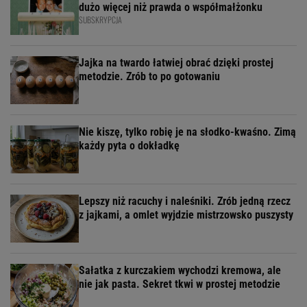
dużo więcej niż prawda o współmałżonku
SUBSKRYPCJA
Jajka na twardo łatwiej obrać dzięki prostej
metodzie. Zrób to po gotowaniu
Nie kiszę, tylko robię je na słodko-kwaśno. Zimą
każdy pyta o dokładkę
Lepszy niż racuchy i naleśniki. Zrób jedną rzecz
z jajkami, a omlet wyjdzie mistrzowsko puszysty
Sałatka z kurczakiem wychodzi kremowa, ale
nie jak pasta. Sekret tkwi w prostej metodzie