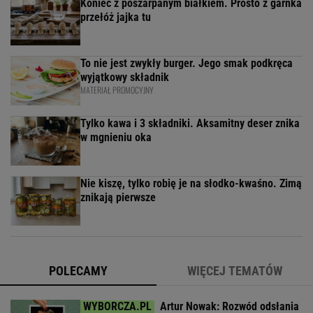
Koniec z poszarpanym białkiem. Prosto z garnka
przełóż jajka tu
To nie jest zwykły burger. Jego smak podkręca
wyjątkowy składnik
MATERIAŁ PROMOCYJNY
Tylko kawa i 3 składniki. Aksamitny deser znika
w mgnieniu oka
Nie kiszę, tylko robię je na słodko-kwaśno. Zimą
znikają pierwsze
POLECAMY
WIĘCEJ TEMATÓW
Artur Nowak: Rozwód odsłania