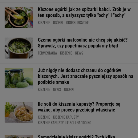
Kiszone ogórki jak ze spiżarki babci. Zrób je w
ten sposób, a usłyszysz tylko "ochy" i "achy"
KISZENIE
OGÓRKI
OGÓRKI KISZONE
Czemu ogórki małosolne nie chcą się ukisić?
Sprawdź, czy popełniasz popularny błąd
FERMENTACJA
KISZENIE
NEWS
Już nigdy nie dodasz chrzanu do ogórków
kiszonych. Jest znacznie pyszniejszy sposób na
podbicie smaku
KISZENIE
NEWS
OGÓRKI
Ile soli do kiszenia kapusty? Proporcje są
ważne, aby proces przebiegł właściwie
KISZENIE
KISZENIE KAPUSTY
KISZENIE KAPUSTY ILE SOLI NA 100 KG
Samodzielnie kisisz ogórki? Tych kilka