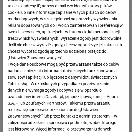
KISZENIE
KISZONKI
OGÓRKI
takie jak adresy IP, adresy e-mail czy identyfikatory plików
cookie lub inne informacje zapisane w tych plikach do celów
Ogórki robią się brązowe i gorzkie? To może
marketingowych, w szczególności na potrzeby wyświetlania
być wina soli. Tylko jedna się nadaje
reklam dopasowanych do Twoich zainteresowań i preferencji w
KISZENIE
KISZONKI
NEWS
swoich serwisach, aplikacjach i w Internecie lub personalizacji
treści w nich wyświetlanych. Wyrażenie zgody jest dobrowolne.
Jeśli nie chcesz wyrazić zgody, chcesz ograniczyć jej zakres lub
Ile dodać soli, aby kapusta wyszła znakomita?
chcesz wycofać zgodę uprzednio udzieloną przejdź do
Gdy znasz odpowiednie proporcje kiszenie staje
„Ustawień Zaawansowanych”.
się proste
Twoje dane osobowe mogą być przetwarzane także do celów
KAPUSTA
KISZENIE
KISZENIE KAPUSTY
badania i mierzenia informacji dotyczących funkcjonowania
serwisów i aplikacji lub łączone z danymi dot. świadczonych
Otwierasz ogórki i syczą na ciebie ze słoika?
Tobie usług. W określonych przypadkach przetwarzanie
Lepiej uważaj. W jednym przypadku od razu je
danych nie wymaga zgody i odbywa się w oparciu o
wyrzuć
uzasadniony interes Gazeta.pl, jej spółki powiązanej – Agora
KISZENIE
OGÓRKI
PRZETWORY
S.A. – lub Zaufanych Partnerów. Takiemu przetwarzaniu
możesz się sprzeciwić, przechodząc do „Ustawień
Chcesz kisić kapustę jak mistrz? Musisz
Zaawansowanych” lub przez kontakt z administratorem – w
wiedzieć o tym szczególe. Bez niego przetwory
zależności od zakresu sprzeciwu i podmiotu, wobec którego
będą niesmaczne
jest kierowany. Więcej informacji o przetwarzaniu danych
KAPUSTA
KAPUSTA KISZONA
KISZENIE