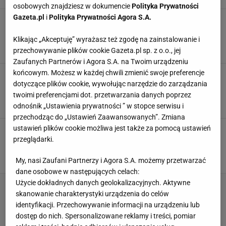
osobowych znajdziesz w dokumencie
Polityka Prywatności
Gazeta.pl
i
Polityka Prywatności Agora S.A.
Kiszenie kapusty. Ile soli na 1 kg kapusty?
Sprawdź, jak ukisić kapustę na zimę
Klikając „Akceptuję” wyrażasz też zgodę na zainstalowanie i
KISZENIE
KISZENIE KAPUSTY
przechowywanie plików cookie Gazeta.pl sp. z o.o., jej
KISZENIE KAPUSTY ILE SOLI NA 100 KG
Zaufanych Partnerów i Agora S.A. na Twoim urządzeniu
końcowym. Możesz w każdej chwili zmienić swoje preferencje
Kisisz ogórki na zimę? To świetnie, ale możesz
dotyczące plików cookie, wywołując narzędzie do zarządzania
zrobić to lepiej. Na wierzch połóż plasterek
tego owocu
twoimi preferencjami dot. przetwarzania danych poprzez
CYTRYNA
DOMOWE SPOSOBY
KISZENIE
odnośnik „Ustawienia prywatności ” w stopce serwisu i
przechodząc do „Ustawień Zaawansowanych”. Zmiana
ustawień plików cookie możliwa jest także za pomocą ustawień
Zacznij kisić te owoce, a nie pożałujesz.
Smakują lepiej niż oliwki i wychodzą o wiele
przeglądarki.
taniej
My, nasi Zaufani Partnerzy i Agora S.A. możemy przetwarzać
KISZENIE
KISZONKI
OWOCE
dane osobowe w następujących celach:
Użycie dokładnych danych geolokalizacyjnych. Aktywne
skanowanie charakterystyki urządzenia do celów
identyfikacji. Przechowywanie informacji na urządzeniu lub
dostęp do nich. Spersonalizowane reklamy i treści, pomiar