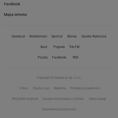
Facebook
Mapa serwisu
Gazeta.pl
Wiadomości
Sport.pl
Biznes
Gazeta Wyborcza
Buzz
Pogoda
Tok.FM
Poczta
Facebook
RSS
Copyright © Gazeta.pl sp. z o.o.
O Nas
Staże u nas
Reklama
Polityka prywatności
Wszystkie artykuły
Zasady korzystania z portalu
Zgłoś uwagi
Ustawienia prywatności