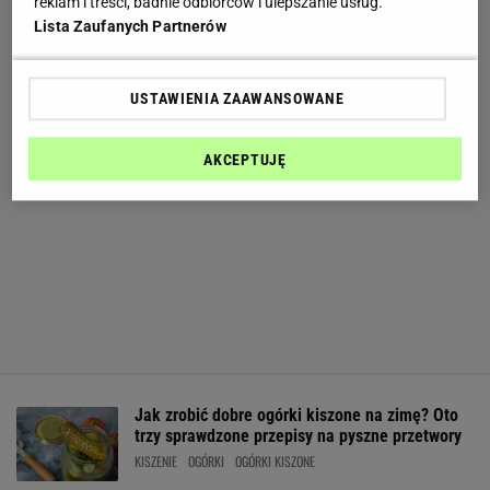
reklam i treści, badnie odbiorców i ulepszanie usług.
Lista Zaufanych Partnerów
USTAWIENIA ZAAWANSOWANE
AKCEPTUJĘ
Jak zrobić dobre ogórki kiszone na zimę? Oto
trzy sprawdzone przepisy na pyszne przetwory
KISZENIE
OGÓRKI
OGÓRKI KISZONE