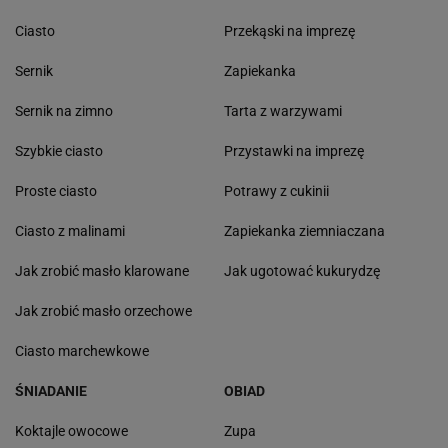
Ciasto
Przekąski na imprezę
Sernik
Zapiekanka
Sernik na zimno
Tarta z warzywami
Szybkie ciasto
Przystawki na imprezę
Proste ciasto
Potrawy z cukinii
Ciasto z malinami
Zapiekanka ziemniaczana
Jak zrobić masło klarowane
Jak ugotować kukurydzę
Jak zrobić masło orzechowe
Ciasto marchewkowe
ŚNIADANIE
OBIAD
Koktajle owocowe
Zupa