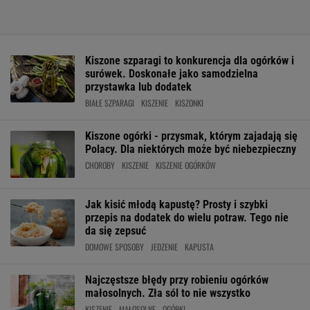
Kiszone szparagi to konkurencja dla ogórków i
surówek. Doskonałe jako samodzielna
przystawka lub dodatek
BIAŁE SZPARAGI
KISZENIE
KISZONKI
Kiszone ogórki - przysmak, którym zajadają się
Polacy. Dla niektórych może być niebezpieczny
CHOROBY
KISZENIE
KISZENIE OGÓRKÓW
Jak kisić młodą kapustę? Prosty i szybki
przepis na dodatek do wielu potraw. Tego nie
da się zepsuć
DOMOWE SPOSOBY
JEDZENIE
KAPUSTA
Najczęstsze błędy przy robieniu ogórków
małosolnych. Zła sól to nie wszystko
KISZENIE
MAŁOSOLNE
OGÓRKI