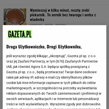
Wymieszaj w kilka minut, resztę zrobi
piekarnik. To sernik bez twarogu i serka z
wiaderka
CZEKOLADA
DESERY
PRZEPISY
Pianka jak w ptasim mleczku, ale bez
czekolady. Nawet nie ubrudzisz rąk. Zniknie w
Droga Użytkowniczko, Drogi Użytkowniku,
minutę
CZEKOLADA
DESERY
PRZEPISY
jeśli wyrazisz zgodę klikając „Akceptuję”, Gazeta.pl sp. z o.o.
oraz jej Zaufani Partnerzy, w tym [
676
] Zaufanych Partnerów
Już nie patrzę na sklepowe. Domowe robią
IAB, jak również Agora S.A. będąca spółką powiązaną z
furorę i pachną w całym domu. Jem prosto z
Gazeta.pl sp. z o.o., będą przetwarzać Twoje dane osobowe
blachy
takie jak adresy IP, adresy e-mail czy identyfikatory plików
CIASTECZKA
CZEKOLADA
PRZEKĄSKI
cookie lub inne informacje zapisane w tych plikach do celów
marketingowych, w szczególności na potrzeby wyświetlania
Robiłam z nich sos i dodawałam do leczo.
reklam dopasowanych do Twoich zainteresowań i preferencji w
Teraz wrzucam do ciasta. Jest miękkie jak
gąbka
swoich serwisach, aplikacjach i w Internecie lub personalizacji
treści w nich wyświetlanych. Wyrażenie zgody jest dobrowolne.
CIASTO
CZEKOLADA
DESERY