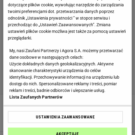
dotyczące plików cookie, wywołując narzędzie do zarządzania
twoimi preferencjami dot. przetwarzania danych poprzez
odnośnik „Ustawienia prywatności ” w stopce serwisu i
przechodząc do „Ustawień Zaawansowanych”. Zmiana
ustawień plików cookie możliwa jest także za pomocą ustawień
przeglądarki.
My, nasi Zaufani Partnerzy i Agora S.A. możemy przetwarzać
dane osobowe w następujących celach:
Użycie dokładnych danych geolokalizacyjnych. Aktywne
skanowanie charakterystyki urządzenia do celów
identyfikacji. Przechowywanie informacji na urządzeniu lub
dostęp do nich. Spersonalizowane reklamy i treści, pomiar
reklam i treści, badnie odbiorców i ulepszanie usług.
Lista Zaufanych Partnerów
Sklepowy się nie umywa. Tak zrobisz najlepszy
krem do kanapek. 5 składników i 5 minut
roboty
USTAWIENIA ZAAWANSOWANE
BANANY
CZEKOLADA
KREM
AKCEPTUJĘ