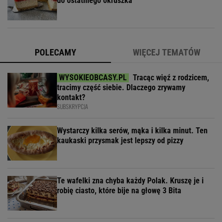
do ostatniego okruszka
POLECAMY
WIĘCEJ TEMATÓW
Tracąc więź z rodzicem,
tracimy część siebie. Dlaczego zrywamy
kontakt?
SUBSKRYPCJA
Wystarczy kilka serów, mąka i kilka minut. Ten
kaukaski przysmak jest lepszy od pizzy
Te wafelki zna chyba każdy Polak. Kruszę je i
robię ciasto, które bije na głowę 3 Bita