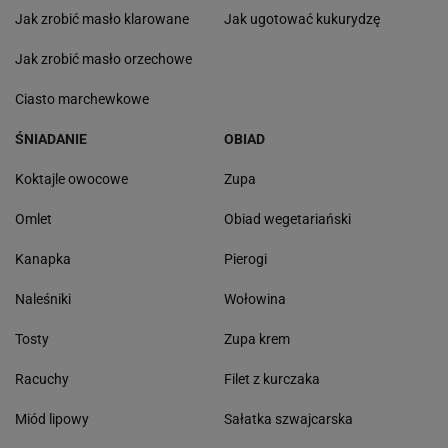
Jak zrobić masło klarowane
Jak ugotować kukurydzę
Jak zrobić masło orzechowe
Ciasto marchewkowe
ŚNIADANIE
OBIAD
Koktajle owocowe
Zupa
Omlet
Obiad wegetariański
Kanapka
Pierogi
Naleśniki
Wołowina
Tosty
Zupa krem
Racuchy
Filet z kurczaka
Miód lipowy
Sałatka szwajcarska