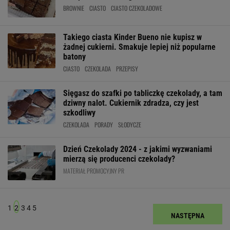
BROWNIE
CIASTO
CIASTO CZEKOLADOWE
Takiego ciasta Kinder Bueno nie kupisz w
żadnej cukierni. Smakuje lepiej niż popularne
batony
CIASTO
CZEKOLADA
PRZEPISY
Sięgasz do szafki po tabliczkę czekolady, a tam
dziwny nalot. Cukiernik zdradza, czy jest
szkodliwy
CZEKOLADA
PORADY
SŁODYCZE
Dzień Czekolady 2024 - z jakimi wyzwaniami
mierzą się producenci czekolady?
MATERIAŁ PROMOCYJNY PR
1
2
3
4
5
NASTĘPNA