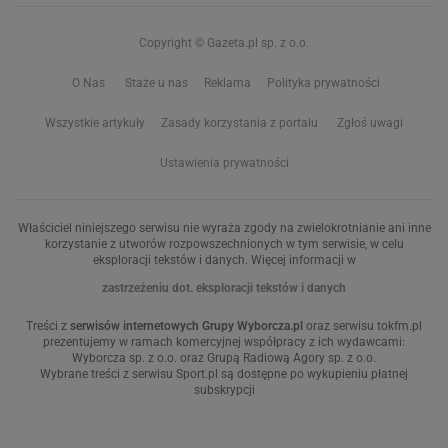
Copyright © Gazeta.pl sp. z o.o.
O Nas
Staże u nas
Reklama
Polityka prywatności
Wszystkie artykuły
Zasady korzystania z portalu
Zgłoś uwagi
Ustawienia prywatności
Właściciel niniejszego serwisu nie wyraża zgody na zwielokrotnianie ani inne
korzystanie z utworów rozpowszechnionych w tym serwisie, w celu
eksploracji tekstów i danych. Więcej informacji w
zastrzeżeniu dot. eksploracji tekstów i danych
Treści z
serwisów internetowych Grupy Wyborcza.pl
oraz serwisu tokfm.pl
prezentujemy w ramach komercyjnej współpracy z ich wydawcami:
Wyborcza sp. z o.o. oraz Grupą Radiową Agory sp. z o.o.
Wybrane treści z serwisu Sport.pl są dostępne po wykupieniu płatnej
subskrypcji