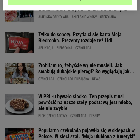
Zapomnij o dubajskiej czekoladzie. Do Lidla
właśnie trafił nowy hit. Cena? Tanio nie jest
ANIELSKA CZEKOLADA
ANIELSKIE WŁOSY
CZEKOLADA
Tylko do soboty. Przyda ci się karta Moja
Biedronka. Prezenty rozdaje też Lidl
APLIKACJA
BIEDRONKA
CZEKOLADA
Zrobiłam to, żebyście wy nie musieli. Jak
smakują dubajskie pierogi? Bo wyglądają jak...
CZEKOLADA
CZEKOLADA DUBAJSKA
NEWS
W PRL-u bywało słodko. Ten przepis musi
powrócić na nasze stoły, podstawą jest mleko,
ale nie zwykłe
BLOK CZEKOLADOWY
CZEKOLADA
DESERY
Popularna czekolada pojawiła się w sklepach w
Polsce. W sieci szał. "Moja ulubiona z Ameryki"