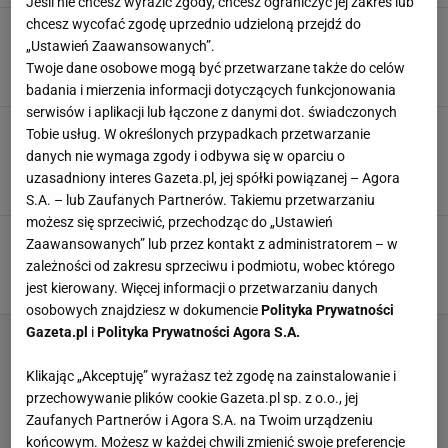
Jeśli nie chcesz wyrazić zgody, chcesz ograniczyć jej zakres lub
chcesz wycofać zgodę uprzednio udzieloną przejdź do
Czarny las znika ze stołu szybciej niż sernik i
„Ustawień Zaawansowanych”.
karpatka. Łączy czekoladę z kwaskowatą nutą
Twoje dane osobowe mogą być przetwarzane także do celów
BISZKOPT
CIASTO
CZEKOLADA
badania i mierzenia informacji dotyczących funkcjonowania
serwisów i aplikacji lub łączone z danymi dot. świadczonych
Smakują jak kultowe czekoladki z USA.
Tobie usług. W określonych przypadkach przetwarzanie
Przygotuj potrójną porcję, bo trudno się
danych nie wymaga zgody i odbywa się w oparciu o
oderwać
uzasadniony interes Gazeta.pl, jej spółki powiązanej – Agora
CZEKOLADA
DESERY
MASŁO ORZECHOWE
S.A. – lub Zaufanych Partnerów. Takiemu przetwarzaniu
możesz się sprzeciwić, przechodząc do „Ustawień
Wyjątkowa nowość. Czekolada Milka z
Zaawansowanych” lub przez kontakt z administratorem – w
kruchymi ciasteczkami
zależności od zakresu sprzeciwu i podmiotu, wobec którego
MATERIAŁ PROMOCYJNY PR
jest kierowany. Więcej informacji o przetwarzaniu danych
osobowych znajdziesz w dokumencie
Polityka Prywatności
Gazeta.pl
i
Polityka Prywatności Agora S.A.
Klikając „Akceptuję” wyrażasz też zgodę na zainstalowanie i
przechowywanie plików cookie Gazeta.pl sp. z o.o., jej
Zaufanych Partnerów i Agora S.A. na Twoim urządzeniu
końcowym. Możesz w każdej chwili zmienić swoje preferencje