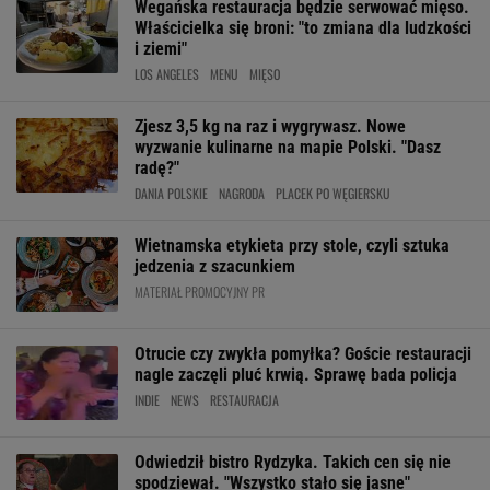
Wegańska restauracja będzie serwować mięso.
Właścicielka się broni: "to zmiana dla ludzkości
i ziemi"
LOS ANGELES
MENU
MIĘSO
Zjesz 3,5 kg na raz i wygrywasz. Nowe
wyzwanie kulinarne na mapie Polski. "Dasz
radę?"
DANIA POLSKIE
NAGRODA
PLACEK PO WĘGIERSKU
Wietnamska etykieta przy stole, czyli sztuka
jedzenia z szacunkiem
MATERIAŁ PROMOCYJNY PR
Otrucie czy zwykła pomyłka? Goście restauracji
nagle zaczęli pluć krwią. Sprawę bada policja
INDIE
NEWS
RESTAURACJA
Odwiedził bistro Rydzyka. Takich cen się nie
spodziewał. "Wszystko stało się jasne"