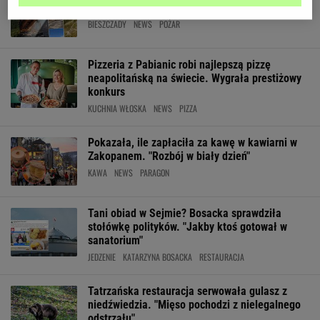
Bieszczadach. "Straciliśmy dach nad głową"
BIESZCZADY
NEWS
POŻAR
Pizzeria z Pabianic robi najlepszą pizzę
neapolitańską na świecie. Wygrała prestiżowy
konkurs
KUCHNIA WŁOSKA
NEWS
PIZZA
Pokazała, ile zapłaciła za kawę w kawiarni w
Zakopanem. "Rozbój w biały dzień"
KAWA
NEWS
PARAGON
Tani obiad w Sejmie? Bosacka sprawdziła
stołówkę polityków. "Jakby ktoś gotował w
sanatorium"
JEDZENIE
KATARZYNA BOSACKA
RESTAURACJA
Tatrzańska restauracja serwowała gulasz z
niedźwiedzia. "Mięso pochodzi z nielegalnego
odstrzału"