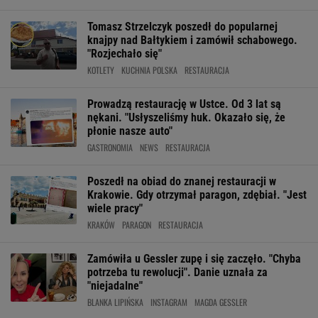
Tomasz Strzelczyk poszedł do popularnej
knajpy nad Bałtykiem i zamówił schabowego.
"Rozjechało się"
KOTLETY
KUCHNIA POLSKA
RESTAURACJA
Prowadzą restaurację w Ustce. Od 3 lat są
nękani. "Usłyszeliśmy huk. Okazało się, że
płonie nasze auto"
GASTRONOMIA
NEWS
RESTAURACJA
Poszedł na obiad do znanej restauracji w
Krakowie. Gdy otrzymał paragon, zdębiał. "Jest
wiele pracy"
KRAKÓW
PARAGON
RESTAURACJA
Zamówiła u Gessler zupę i się zaczęło. "Chyba
potrzeba tu rewolucji". Danie uznała za
"niejadalne"
BLANKA LIPIŃSKA
INSTAGRAM
MAGDA GESSLER