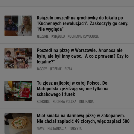
Książulo poszedł na grochówkę do lokalu po
"Kuchennych rewolucjach". Zaskoczyły go ceny.
"Nie wygląda"
JEDZENIE
KSIĄŻULO
KUCHENNE REWOLUCJE
Poszedł na pizzę w Warszawie. Ananasa nie
było, ale był inny owoc. "A co z prawem? Czy to
legalne?"
JAGODY
JEDZENIE
PIZZA
Tu zjesz najlepiej w całej Polsce. Do
Małopolski zjeżdżają się nie tylko na
schabowego i żurek
KONKURS
KUCHNIA POLSKA
KULINARIA
Miał smaka na darmową pizzę w Zakopanem.
Nie chciał zapłacić 49 złotych, więc zapłaci 500
NEWS
RESTAURACJA
TURYSTA