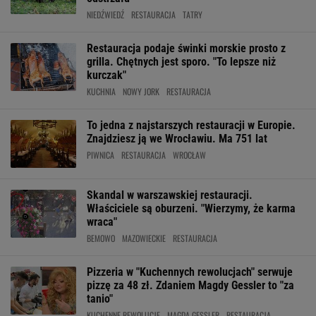
NIEDŹWIEDŹ
RESTAURACJA
TATRY
Restauracja podaje świnki morskie prosto z
grilla. Chętnych jest sporo. "To lepsze niż
kurczak"
KUCHNIA
NOWY JORK
RESTAURACJA
To jedna z najstarszych restauracji w Europie.
Znajdziesz ją we Wrocławiu. Ma 751 lat
PIWNICA
RESTAURACJA
WROCŁAW
Skandal w warszawskiej restauracji.
Właściciele są oburzeni. "Wierzymy, że karma
wraca"
BEMOWO
MAZOWIECKIE
RESTAURACJA
Pizzeria w "Kuchennych rewolucjach" serwuje
pizzę za 48 zł. Zdaniem Magdy Gessler to "za
tanio"
KUCHENNE REWOLUCJE
MAGDA GESSLER
RESTAURACJA