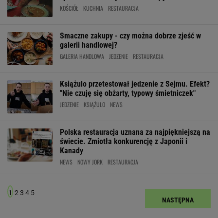
KOŚCIÓŁ
KUCHNIA
RESTAURACJA
Smaczne zakupy - czy można dobrze zjeść w
galerii handlowej?
GALERIA HANDLOWA
JEDZENIE
RESTAURACJA
Książulo przetestował jedzenie z Sejmu. Efekt?
"Nie czuję się obżarty, typowy śmietniczek"
JEDZENIE
KSIĄŻULO
NEWS
Polska restauracja uznana za najpiękniejszą na
świecie. Zmiotła konkurencję z Japonii i
Kanady
NEWS
NOWY JORK
RESTAURACJA
1
2
3
4
5
NASTĘPNA