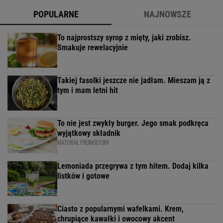
POPULARNE
NAJNOWSZE
To najprostszy syrop z mięty, jaki zrobisz.
Smakuje rewelacyjnie
Takiej fasolki jeszcze nie jadłam. Mieszam ją z
tym i mam letni hit
To nie jest zwykły burger. Jego smak podkręca
wyjątkowy składnik
MATERIAŁ PROMOCYJNY
Lemoniada przegrywa z tym hitem. Dodaj kilka
listków i gotowe
Ciasto z popularnymi wafelkami. Krem,
chrupiące kawałki i owocowy akcent