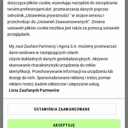
dotyczące plików cookie, wywołując narzędzie do zarządzania
twoimi preferencjami dot. przetwarzania danych poprzez
odnośnik „Ustawienia prywatności ” w stopce serwisu i
przechodząc do „Ustawień Zaawansowanych”. Zmiana
ustawień plików cookie możliwa jest także za pomocą ustawień
przeglądarki.
My, nasi Zaufani Partnerzy i Agora S.A. możemy przetwarzać
dane osobowe w następujących celach:
Użycie dokładnych danych geolokalizacyjnych. Aktywne
skanowanie charakterystyki urządzenia do celów
identyfikacji. Przechowywanie informacji na urządzeniu lub
dostęp do nich. Spersonalizowane reklamy i treści, pomiar
reklam i treści, badnie odbiorców i ulepszanie usług.
Lista Zaufanych Partnerów
Kiedyś były tam kolejki, teraz ostatni lokal
znika z Polski. "Staliśmy się ofiarą własnego
sukcesu"
USTAWIENIA ZAAWANSOWANE
JEDZENIE
LOKALE
MAZOWIECKIE
Spłonęła najsłynniejsza karczma w
AKCEPTUJĘ