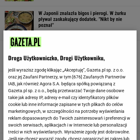
W Japonii znalazła bigos i pierogi. W żurku
pływał zaskakujący dodatek. "Nikt by nie
poznał"
FLAKI
JAPONIA
KUCHNIA POLSKA
Ta restauracja stworzyła menu z... wodą.
Ceny? Nawet 100 zł za butelkę z bąbelkami
Droga Użytkowniczko, Drogi Użytkowniku,
MENU
RESTAURACJA
WIELKA BRYTANIA
jeśli wyrazisz zgodę klikając „Akceptuję”, Gazeta.pl sp. z o.o.
oraz jej Zaufani Partnerzy, w tym [
676
] Zaufanych Partnerów
Od menu po obsługę. Zwróć uwagę na te
kwestie w restauracji. Unikniesz rozczarowania
IAB, jak również Agora S.A. będąca spółką powiązaną z
Gazeta.pl sp. z o.o., będą przetwarzać Twoje dane osobowe
JEDZENIE
PORADY
RESTAURACJA
takie jak adresy IP, adresy e-mail czy identyfikatory plików
cookie lub inne informacje zapisane w tych plikach do celów
Lepią pierogi, wyróżniło ich Michelin. Jedyna
marketingowych, w szczególności na potrzeby wyświetlania
taka restauracja. "Wszyscy płakaliśmy"
reklam dopasowanych do Twoich zainteresowań i preferencji w
MICHELIN
NEWS
PIEROGARNIA
swoich serwisach, aplikacjach i w Internecie lub personalizacji
treści w nich wyświetlanych. Wyrażenie zgody jest dobrowolne.
Jeśli nie chcesz wyrazić zgody, chcesz ograniczyć jej zakres lub