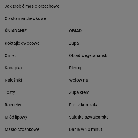
Jak zrobić masło orzechowe
Ciasto marchewkowe
ŚNIADANIE
OBIAD
Koktajle owocowe
Zupa
Omlet
Obiad wegetariański
Kanapka
Pierogi
Naleśniki
Wołowina
Tosty
Zupa krem
Racuchy
Filet z kurczaka
Miód lipowy
Sałatka szwajcarska
Masło czosnkowe
Dania w 20 minut