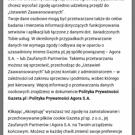
Nowość w menu gdańskiej restauracji. Cena? 5
tys. zł. Klientom trudno uwierzyć
chcesz wycofać zgodę uprzednio udzieloną przejdź do
„Ustawień Zaawansowanych”.
CENY
GDAŃSK
JEDZENIE
Twoje dane osobowe mogą być przetwarzane także do celów
badania i mierzenia informacji dotyczących funkcjonowania
Siadasz w restauracji i... płacisz za
serwisów i aplikacji lub łączone z danymi dot. świadczonych
klimatyzację. Internauci w szoku. "Przestańcie
Tobie usług. W określonych przypadkach przetwarzanie
usprawiedliwiać"
danych nie wymaga zgody i odbywa się w oparciu o
AFERA
CENY
RESTAURACJA
uzasadniony interes Gazeta.pl, jej spółki powiązanej – Agora
S.A. – lub Zaufanych Partnerów. Takiemu przetwarzaniu
Komunia w domu czy w lokalu?
możesz się sprzeciwić, przechodząc do „Ustawień
Dziś to wybieramy chętniej. "Wszyscy się tam
Zaawansowanych” lub przez kontakt z administratorem – w
męczyliśmy"
zależności od zakresu sprzeciwu i podmiotu, wobec którego
KOMUNIA
PRZEKĄSKA
RESTAURACJA
jest kierowany. Więcej informacji o przetwarzaniu danych
osobowych znajdziesz w dokumencie
Polityka Prywatności
Gazeta.pl
i
Polityka Prywatności Agora S.A.
Klikając „Akceptuję” wyrażasz też zgodę na zainstalowanie i
przechowywanie plików cookie Gazeta.pl sp. z o.o., jej
Zaufanych Partnerów i Agora S.A. na Twoim urządzeniu
końcowym. Możesz w każdej chwili zmienić swoje preferencje