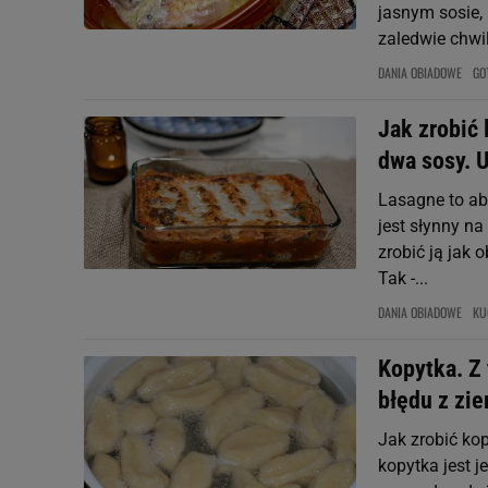
jasnym sosie,
zaledwie chwil
DANIA OBIADOWE
GO
Jak zrobić 
dwa sosy. 
Lasagne to ab
jest słynny na
zrobić ją jak
Tak -...
DANIA OBIADOWE
KU
Kopytka. Z 
błędu z zi
Jak zrobić kop
kopytka jest j