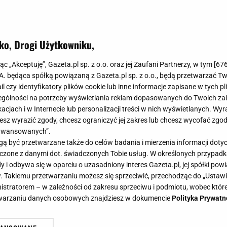
ko, Drogi Użytkowniku,
jąc „Akceptuję”, Gazeta.pl sp. z o.o. oraz jej Zaufani Partnerzy, w tym [
67
.A. będąca spółką powiązaną z Gazeta.pl sp. z o.o., będą przetwarzać T
ail czy identyfikatory plików cookie lub inne informacje zapisane w tych p
gólności na potrzeby wyświetlania reklam dopasowanych do Twoich zain
acjach i w Internecie lub personalizacji treści w nich wyświetlanych. Wyr
cesz wyrazić zgody, chcesz ograniczyć jej zakres lub chcesz wycofać zgo
aawansowanych”.
 być przetwarzane także do celów badania i mierzenia informacji dot
 łączone z danymi dot. świadczonych Tobie usług. W określonych przypad
i odbywa się w oparciu o uzasadniony interes Gazeta.pl, jej spółki powi
. Takiemu przetwarzaniu możesz się sprzeciwić, przechodząc do „Ust
nistratorem – w zależności od zakresu sprzeciwu i podmiotu, wobec które
etwarzaniu danych osobowych znajdziesz w dokumencie
Polityka Prywatn