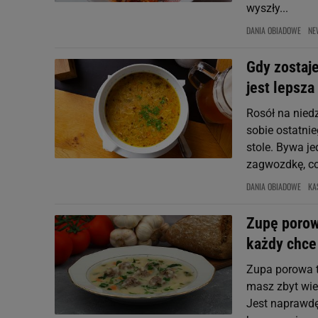
wyszły...
DANIA OBIADOWE
NE
Gdy zostaje
jest lepsza
Rosół na niedz
sobie ostatni
stole. Bywa j
zagwozdkę, co
DANIA OBIADOWE
KA
Zupę porow
każdy chce
Zupa porowa t
masz zbyt wie
Jest naprawdę