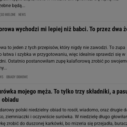
zebne będą...
ĘSO MIELONE
NEWS
orowa wychodzi mi lepiej niż babci. To przez dwa ż
wa to jeden z tych przepisów, który nigdy nie zawodzi. To zupa
o łatwa i szybka w przygotowaniu, więc idealnie sprawdzi się w
 dni. Ostatnio postanowiłam zupę kalafiorową zrobić po swojem
y...
WS
OBIADY DOMOWE
rówka mojego męża. To tylko trzy składniki, a pas
 obiadu
arowy polski niedzielny obiad to rosół, wiadomo, oraz drugie d
ko, ziemniaczki i oczywiście surówka. W niedzielę długo głowił
wkę zrobić do duszonej karkówki, bo mizeria się przejadła, burac