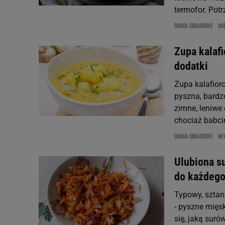
termofor. Potr
DANIA OBIADOWE
MI
Zupa kalafi
dodatki
Zupa kalafioro
pyszna, bardz
zimne, leniwe
chociaż babcin
DANIA OBIADOWE
NE
Ulubiona su
do każdego
Typowy, sztand
- pyszne mięs
się, jaką suró