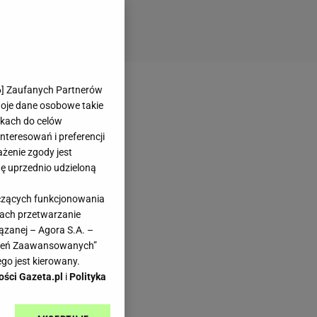
6
] Zaufanych Partnerów
woje dane osobowe takie
likach do celów
teresowań i preferencji
ażenie zgody jest
dę uprzednio udzieloną
yczących funkcjonowania
kach przetwarzanie
ązanej – Agora S.A. –
awień Zaawansowanych”
go jest kierowany.
ości Gazeta.pl
i
Polityka