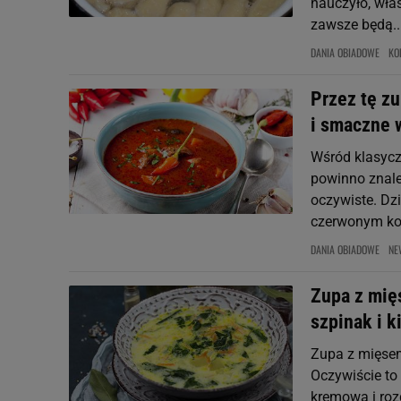
nauczyło, właś
zawsze będą..
DANIA OBIADOWE
KO
Przez tę zu
i smaczne 
Wśród klasycz
powinno znaleź
oczywiste. Dz
czerwonym kolo
DANIA OBIADOWE
NE
Zupa z mię
szpinak i k
Zupa z mięse
Oczywiście to
kremowa i rozg