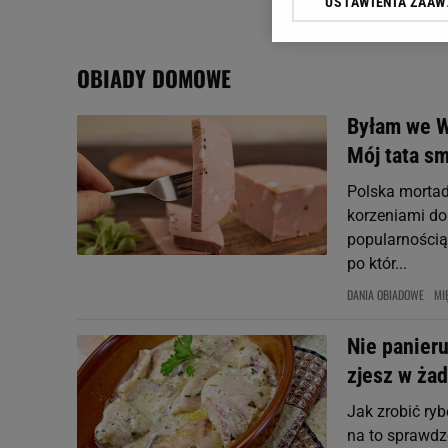
USTAWIENIA ZAA
Klikając „Akceptuję” wyra
Zaufanych Partnerów i A
dotyczące plików cookie,
OBIADY DOMOWE
odnośnik „Ustawienia pr
plików cookie możliwa je
Byłam we W
My, nasi Zaufani Partne
Mój tata sm
Użycie dokładnych danych
Przechowywanie informacji
Polska mortade
badnie odbiorców i uleps
korzeniami do 
popularnością.
po któr...
DANIA OBIADOWE
MI
Nie panieru
zjesz w żad
Jak zrobić ryb
na to sprawdz