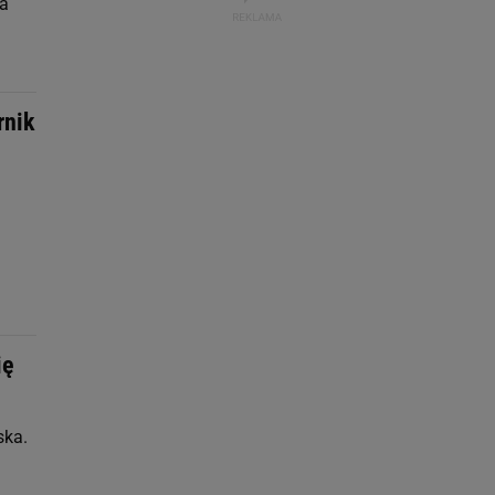
ka
rnik
ię
ska.