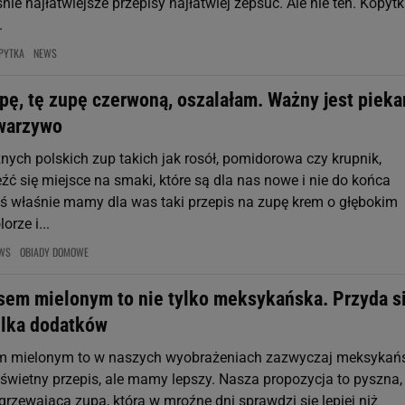
nie najłatwiejsze przepisy najłatwiej zepsuć. Ale nie ten. Kopyt
.
PYTKA
NEWS
pę, tę zupę czerwoną, oszalałam. Ważny jest pieka
warzywo
nych polskich zup takich jak rosół, pomidorowa czy krupnik,
ć się miejsce na smaki, które są dla nas nowe i nie do końca
iś właśnie mamy dla was taki przepis na zupę krem o głębokim
rze i...
WS
OBIADY DOMOWE
sem mielonym to nie tylko meksykańska. Przyda s
ilka dodatków
m mielonym to w naszych wyobrażeniach zazwyczaj meksykań
 świetny przepis, ale mamy lepszy. Nasza propozycja to pyszna,
rzewająca zupa, która w mroźne dni sprawdzi się lepiej niż