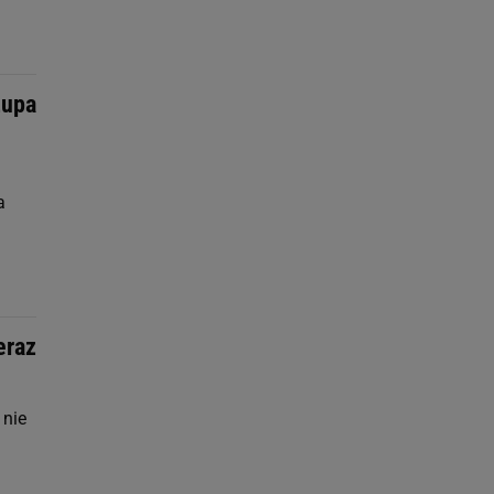
zupa
a
eraz
 nie
.
j