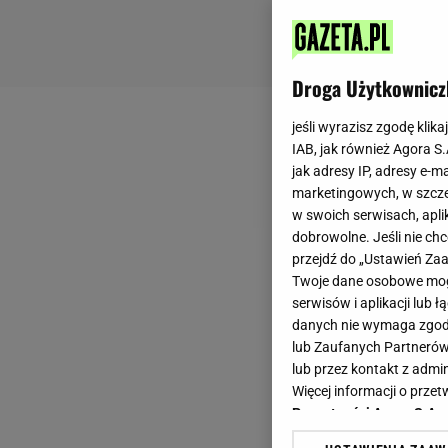
Droga Użytkownicz
jeśli wyrazisz zgodę klika
IAB, jak również Agora S
jak adresy IP, adresy e-m
marketingowych, w szcze
w swoich serwisach, aplik
dobrowolne. Jeśli nie ch
przejdź do „Ustawień Z
Twoje dane osobowe mogą
serwisów i aplikacji lub
danych nie wymaga zgody 
lub Zaufanych Partnerów
lub przez kontakt z admi
Więcej informacji o prz
Prywatności Agora S.A.