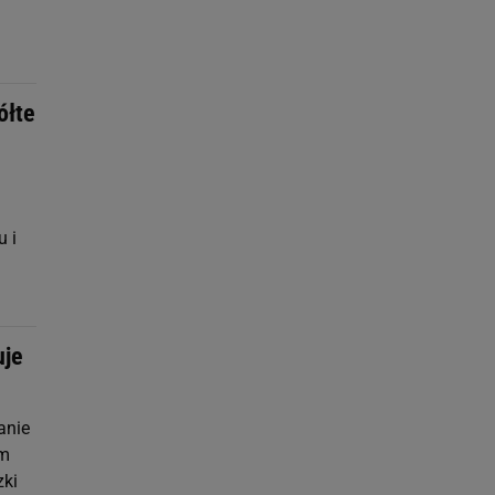
ółte
u i
uje
anie
am
zki