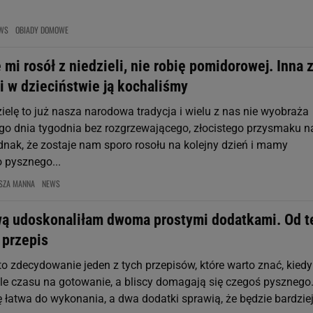
WS
OBIADY DOMOWE
 mi rosół z niedzieli, nie robię pomidorowej. Inna 
 i w dzieciństwie ją kochaliśmy
ielę to już nasza narodowa tradycja i wielu z nas nie wyobraża
ego dnia tygodnia bez rozgrzewającego, złocistego przysmaku n
ednak, że zostaje nam sporo rosołu na kolejny dzień i mamy
 pysznego...
SZA MANNA
NEWS
ą udoskonaliłam dwoma prostymi dodatkami. Od t
 przepis
o zdecydowanie jeden z tych przepisów, które warto znać, kiedy
le czasu na gotowanie, a bliscy domagają się czegoś pysznego
 łatwa do wykonania, a dwa dodatki sprawią, że będzie bardzie