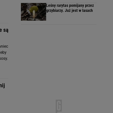
Leśny rarytas pomijany przez
grzybiarzy. Już jest w lasach
e są
aniec
żeby
sosy.
nij