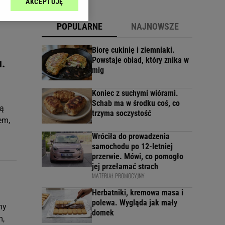
AKCEPTUJĘ
l sp. z o.o., jej
ić swoje preferencje
POPULARNE
NAJNOWSZE
arzania danych poprzez
ych”. Zmiana ustawień
Biorę cukinię i ziemniaki.
Powstaje obiad, który znika w
u.
mig
ach:
 celów identyfikacji.
omiar reklam i treści,
Koniec z suchymi wiórami.
a
Schab ma w środku coś, co
cą
trzyma soczystość
em,
Wróciła do prowadzenia
samochodu po 12-letniej
przerwie. Mówi, co pomogło
jej przełamać strach
MATERIAŁ PROMOCYJNY
Herbatniki, kremowa masa i
polewa. Wygląda jak mały
my
domek
m,