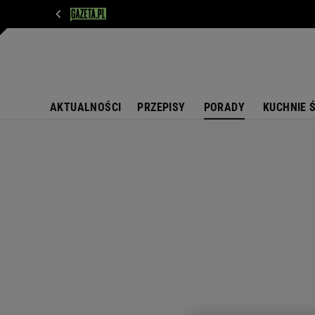
WIADOMOŚCI
NEXT
SPORT
PLOTEK
D
AKTUALNOŚCI
PRZEPISY
PORADY
KUCHNIE 