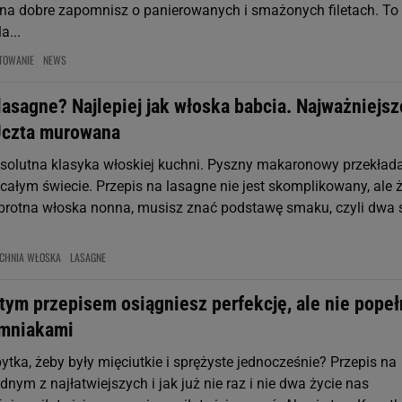
 na dobre zapomnisz o panierowanych i smażonych filetach. To
a...
TOWANIE
NEWS
lasagne? Najlepiej jak włoska babcia. Najważniejsz
Uczta murowana
solutna klasyka włoskiej kuchni. Pyszny makaronowy przekład
 całym świecie. Przepis na lasagne nie jest skomplikowany, ale 
 obrotna włoska nonna, musisz znać podstawę smaku, czyli dwa 
CHNIA WŁOSKA
LASAGNE
tym przepisem osiągniesz perfekcję, ale nie popeł
emniakami
ytka, żeby były mięciutkie i sprężyste jednocześnie? Przepis na
ednym z najłatwiejszych i jak już nie raz i nie dwa życie nas