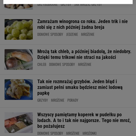
GRZYBOBRANIE
GRZYBY
JAK MROZIC GRZYBY
Zamrażam winogrona co roku. Jeden trik i nie
robi się z nich później żadna breja
DOMOWE SPOSOBY
JEDZENIE
MROŻENIE
Mrożą tak chleb, a później biadolą, że niedobry.
Dzięki temu trikowi nie straci na jakości
CHLEB
DOMOWE SPOSOBY
MROŻENIE
Tak nie rozmrażaj grzybów. Jeden błąd i
zamiast pełni smaku będziesz mieć lodową
papkę
GRZYBY
MROŻENIE
PORADY
Wszyscy pamiętamy koperek w pudełku po
lodach. A to i tak nie najgorsze. Tego nie mroź,
bo pożałujesz
DOMOWE SPOSOBY
MROŻENIE
MROŻONKI