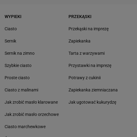
WYPIEKI
PRZEKĄSKI
Ciasto
Przekąski na imprezę
Sernik
Zapiekanka
Sernik na zimno
Tarta z warzywami
Szybkie ciasto
Przystawki na imprezę
Proste ciasto
Potrawy z cukinii
Ciasto z malinami
Zapiekanka ziemniaczana
Jak zrobić masło klarowane
Jak ugotować kukurydzę
Jak zrobić masło orzechowe
Ciasto marchewkowe