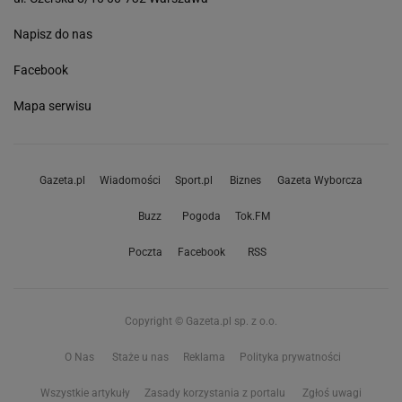
Napisz do nas
Facebook
Mapa serwisu
Gazeta.pl
Wiadomości
Sport.pl
Biznes
Gazeta Wyborcza
Buzz
Pogoda
Tok.FM
Poczta
Facebook
RSS
Copyright © Gazeta.pl sp. z o.o.
O Nas
Staże u nas
Reklama
Polityka prywatności
Wszystkie artykuły
Zasady korzystania z portalu
Zgłoś uwagi