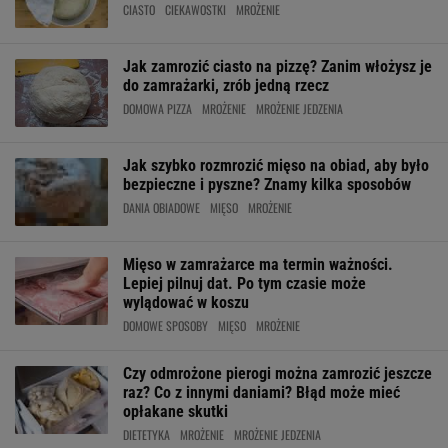
CIASTO
CIEKAWOSTKI
MROŻENIE
Jak zamrozić ciasto na pizzę? Zanim włożysz je
do zamrażarki, zrób jedną rzecz
DOMOWA PIZZA
MROŻENIE
MROŻENIE JEDZENIA
Jak szybko rozmrozić mięso na obiad, aby było
bezpieczne i pyszne? Znamy kilka sposobów
DANIA OBIADOWE
MIĘSO
MROŻENIE
Mięso w zamrażarce ma termin ważności.
Lepiej pilnuj dat. Po tym czasie może
wylądować w koszu
DOMOWE SPOSOBY
MIĘSO
MROŻENIE
Czy odmrożone pierogi można zamrozić jeszcze
raz? Co z innymi daniami? Błąd może mieć
opłakane skutki
DIETETYKA
MROŻENIE
MROŻENIE JEDZENIA