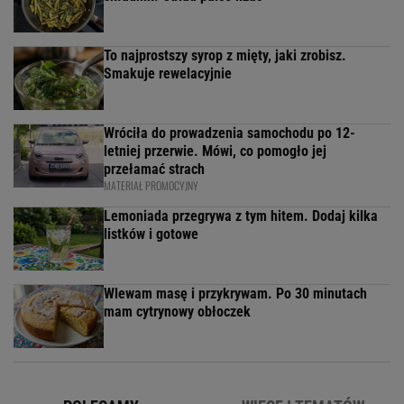
To najprostszy syrop z mięty, jaki zrobisz.
Smakuje rewelacyjnie
Wróciła do prowadzenia samochodu po 12-
letniej przerwie. Mówi, co pomogło jej
przełamać strach
MATERIAŁ PROMOCYJNY
Lemoniada przegrywa z tym hitem. Dodaj kilka
listków i gotowe
Wlewam masę i przykrywam. Po 30 minutach
mam cytrynowy obłoczek