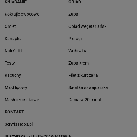
ŚNIADANIE
OBIAD
Koktajle owocowe
Zupa
Omlet
Obiad wegetariański
Kanapka
Pierogi
Naleśniki
Wołowina
Tosty
Zupa krem
Racuchy
Filet z kurczaka
Miód lipowy
Sałatka szwajcarska
Masło czosnkowe
Dania w 20 minut
KONTAKT
Serwis Haps.pl
ul. Czerska 8/10 00-732 Warszawa