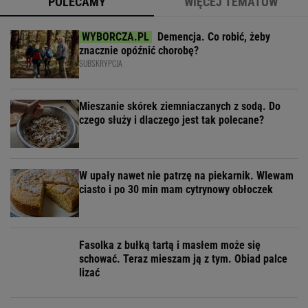
POLECAMY
WIĘCEJ TEMATÓW
Demencja. Co robić, żeby
znacznie opóźnić chorobę?
SUBSKRYPCJA
Mieszanie skórek ziemniaczanych z sodą. Do
czego służy i dlaczego jest tak polecane?
W upały nawet nie patrzę na piekarnik. Wlewam
ciasto i po 30 min mam cytrynowy obłoczek
Fasolka z bułką tartą i masłem może się
schować. Teraz mieszam ją z tym. Obiad palce
lizać