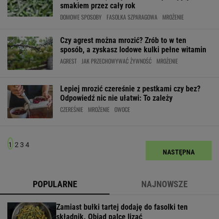
smakiem przez cały rok
DOMOWE SPOSOBY
FASOLKA SZPARAGOWA
MROŻENIE
Czy agrest można mrozić? Zrób to w ten
sposób, a zyskasz lodowe kulki pełne witamin
AGREST
JAK PRZECHOWYWAĆ ŻYWNOŚĆ
MROŻENIE
Lepiej mrozić czereśnie z pestkami czy bez?
Odpowiedź nic nie ułatwi: To zależy
CZEREŚNIE
MROŻENIE
OWOCE
1
2
3
4
NASTĘPNA
POPULARNE
NAJNOWSZE
Zamiast bułki tartej dodaję do fasolki ten
składnik. Obiad palce lizać