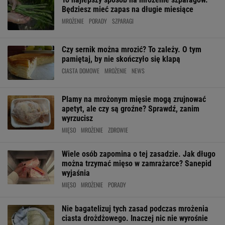
Będziesz mieć zapas na długie miesiące
MROŻENIE
PORADY
SZPARAGI
Czy sernik można mrozić? To zależy. O tym
pamiętaj, by nie skończyło się klapą
CIASTA DOMOWE
MROŻENIE
NEWS
Plamy na mrożonym mięsie mogą zrujnować
apetyt, ale czy są groźne? Sprawdź, zanim
wyrzucisz
MIĘSO
MROŻENIE
ZDROWIE
Wiele osób zapomina o tej zasadzie. Jak długo
można trzymać mięso w zamrażarce? Sanepid
wyjaśnia
MIĘSO
MROŻENIE
PORADY
Nie bagatelizuj tych zasad podczas mrożenia
ciasta drożdżowego. Inaczej nic nie wyrośnie