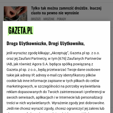
Tylko tak można zamrozić drożdże. Inaczej
ciasto na pewno nie wyrośnie
DROŻDŻE
MROŻENIE
PORADY
Jak mrozić barszcz czerwony? Zapomnisz o
jednym i bałagan w zamrażarce masz jak w
Droga Użytkowniczko, Drogi Użytkowniku,
banku
BARSZCZ CZERWONY
BOŻE NARODZENIE
MROŻENIE
jeśli wyrazisz zgodę klikając „Akceptuję”, Gazeta.pl sp. z o.o.
oraz jej Zaufani Partnerzy, w tym [
676
] Zaufanych Partnerów
Masło kupuję na promocji, a potem mrożę.
IAB, jak również Agora S.A. będąca spółką powiązaną z
Robię to tak. Pozostaje świeże nawet 6
Gazeta.pl sp. z o.o., będą przetwarzać Twoje dane osobowe
miesięcy
takie jak adresy IP, adresy e-mail czy identyfikatory plików
MASŁO
MROŻENIE
PORADY
cookie lub inne informacje zapisane w tych plikach do celów
marketingowych, w szczególności na potrzeby wyświetlania
Czy sałatkę jarzynową można mrozić? Jeden
reklam dopasowanych do Twoich zainteresowań i preferencji w
błąd i przygotuj się na przygodę z łazienką
swoich serwisach, aplikacjach i w Internecie lub personalizacji
BOŻE NARODZENIE
DOMOWE SPOSOBY
MROŻENIE
treści w nich wyświetlanych. Wyrażenie zgody jest dobrowolne.
Jeśli nie chcesz wyrazić zgody, chcesz ograniczyć jej zakres lub