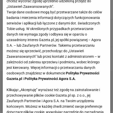
Trzymasz jedzenie na balkonie? Zerknij na
chcesz wycofać zgodę uprzednio udzieloną przejdź do
termometr. Nie może przekroczyć tej wartości
„Ustawień Zaawansowanych”.
JEDZENIE
MROŻENIE
PRZECHOWYWANIE
Twoje dane osobowe mogą być przetwarzane także do celów
badania i mierzenia informacji dotyczących funkcjonowania
serwisów i aplikacji lub łączone z danymi dot. świadczonych
Nie na surowo i nie po ugotowaniu. Pierogi
Tobie usług. W określonych przypadkach przetwarzanie
mrożę zawsze w taki sposób. Smakują jak
świeże
danych nie wymaga zgody i odbywa się w oparciu o
uzasadniony interes Gazeta.pl, jej spółki powiązanej – Agora
BOŻE NARODZENIE
JEDZENIE
MROŻENIE
S.A. – lub Zaufanych Partnerów. Takiemu przetwarzaniu
możesz się sprzeciwić, przechodząc do „Ustawień
Mrożę je już teraz, później tylko wrzucam do
Zaawansowanych” lub przez kontakt z administratorem – w
wrzątku. Przepis na uszka mam od babci
zależności od zakresu sprzeciwu i podmiotu, wobec którego
MROŻENIE
OBIAD
PRZEPISY
jest kierowany. Więcej informacji o przetwarzaniu danych
osobowych znajdziesz w dokumencie
Polityka Prywatności
Gazeta.pl
i
Polityka Prywatności Agora S.A.
Klikając „Akceptuję” wyrażasz też zgodę na zainstalowanie i
przechowywanie plików cookie Gazeta.pl sp. z o.o., jej
Zaufanych Partnerów i Agora S.A. na Twoim urządzeniu
końcowym. Możesz w każdej chwili zmienić swoje preferencje
dotyczące plików cookie, wywołując narzędzie do zarządzania