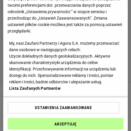
twoimi preferencjami dot. przetwarzania danych poprzez
odnośnik „Ustawienia prywatności ” w stopce serwisu i
przechodząc do „Ustawień Zaawansowanych”. Zmiana
ustawień plików cookie możliwa jest także za pomocą ustawień
przeglądarki.
My, nasi Zaufani Partnerzy i Agora S.A. możemy przetwarzać
dane osobowe w następujących celach:
Użycie dokładnych danych geolokalizacyjnych. Aktywne
skanowanie charakterystyki urządzenia do celów
identyfikacji. Przechowywanie informacji na urządzeniu lub
dostęp do nich. Spersonalizowane reklamy i treści, pomiar
reklam i treści, badnie odbiorców i ulepszanie usług.
Lista Zaufanych Partnerów
Sprytne gospodynie robią to przed mrożeniem
ziemniaków. Nie tracą ani smaku, ani struktury
DOMOWE SPOSOBY
JEDZENIE
MROŻENIE
USTAWIENIA ZAAWANSOWANE
Doświadczony grzybiarz zawsze robi to przed
AKCEPTUJĘ
mrożeniem grzybów. Przetrwają bez skazy