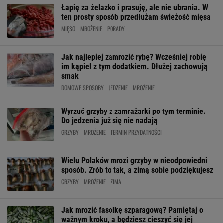
Łapię za żelazko i prasuję, ale nie ubrania. W
ten prosty sposób przedłużam świeżość mięsa
MIĘSO
MROŻENIE
PORADY
Jak najlepiej zamrozić rybę? Wcześniej robię
im kąpiel z tym dodatkiem. Dłużej zachowują
smak
DOMOWE SPOSOBY
JEDZENIE
MROŻENIE
Wyrzuć grzyby z zamrażarki po tym terminie.
Do jedzenia już się nie nadają
GRZYBY
MROŻENIE
TERMIN PRZYDATNOŚCI
Wielu Polaków mrozi grzyby w nieodpowiedni
sposób. Zrób to tak, a zimą sobie podziękujesz
GRZYBY
MROŻENIE
ZIMA
Jak mrozić fasolkę szparagową? Pamiętaj o
ważnym kroku, a będziesz cieszyć się jej