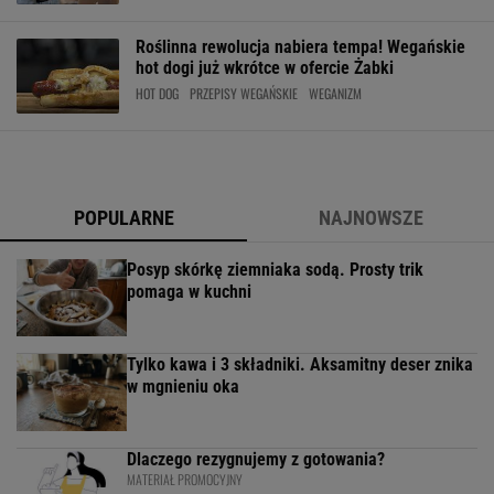
Roślinna rewolucja nabiera tempa! Wegańskie
hot dogi już wkrótce w ofercie Żabki
HOT DOG
PRZEPISY WEGAŃSKIE
WEGANIZM
POPULARNE
NAJNOWSZE
Posyp skórkę ziemniaka sodą. Prosty trik
pomaga w kuchni
Tylko kawa i 3 składniki. Aksamitny deser znika
w mgnieniu oka
Dlaczego rezygnujemy z gotowania?
MATERIAŁ PROMOCYJNY