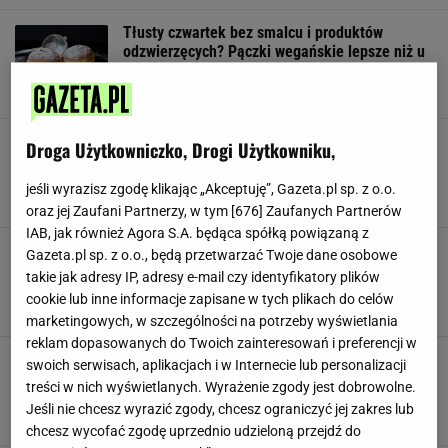
Tłusty czwartek bez smalcu i produktów
odzwierzęcych? Pączki wegańskie lepsze niż u
babci!
NAJLEPSZE PĄCZKI
PRZEPIS NA PĄCZKI
PĄCZKI
Polacy do tofu podchodzą jak do jeża. A
Droga Użytkowniczko, Drogi Użytkowniku,
zrobisz z niego genialne skwarki. "Wiele osób
się nabrało"
jeśli wyrazisz zgodę klikając „Akceptuję”, Gazeta.pl sp. z o.o.
DIETA WEGAŃSKA
KUCHNIA ROŚLINNA
KUCHNIA WEGAŃSKA
oraz jej Zaufani Partnerzy, w tym [
676
] Zaufanych Partnerów
IAB, jak również Agora S.A. będąca spółką powiązaną z
Wegańska restauracja będzie serwować mięso.
Gazeta.pl sp. z o.o., będą przetwarzać Twoje dane osobowe
Właścicielka się broni: "to zmiana dla ludzkości
takie jak adresy IP, adresy e-mail czy identyfikatory plików
i ziemi"
cookie lub inne informacje zapisane w tych plikach do celów
LOS ANGELES
MENU
MIĘSO
marketingowych, w szczególności na potrzeby wyświetlania
reklam dopasowanych do Twoich zainteresowań i preferencji w
Mieszam cztery składniki i mam domowy
swoich serwisach, aplikacjach i w Internecie lub personalizacji
majonez. Zawsze pamiętam, by wybrać ten
treści w nich wyświetlanych. Wyrażenie zgody jest dobrowolne.
konkretny ocet
Jeśli nie chcesz wyrazić zgody, chcesz ograniczyć jej zakres lub
MAJONEZ
PRZEPISY KULINARNE
WEGANIZM
chcesz wycofać zgodę uprzednio udzieloną przejdź do