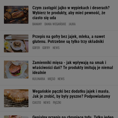
Czym zastąpić jajko w wypiekach i deserach?
Wybierz te produkty, aby mieć pewność, że
ciasto się uda
BANANY
DANIA WEGAŃSKIE
JAJKA
Przepis na gofry bez jajek, mleka, a nawet
glutenu. Potrzebne są tylko trzy składniki
GOFER
GOFRY
NEWS
Zamienniki mięsa - jak wpływają na smak i
właściwości dań? Te produkty imitują je niemal
idealnie
KULINARIA
MIĘSO
NEWS
Wegańskie pączki bez dodatku jajek i masła.
Jak je zrobić, by były pyszne? Podpowiadamy
CIASTO
NEWS
PĄCZKI
Genialny przepis na chrupiące tofu. Tylko jeden