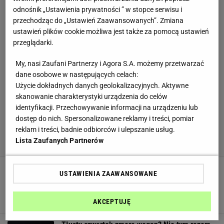
odnośnik „Ustawienia prywatności ” w stopce serwisu i
przechodząc do „Ustawień Zaawansowanych”. Zmiana
ustawień plików cookie możliwa jest także za pomocą ustawień
przeglądarki.
My, nasi Zaufani Partnerzy i Agora S.A. możemy przetwarzać
dane osobowe w następujących celach:
Użycie dokładnych danych geolokalizacyjnych. Aktywne
skanowanie charakterystyki urządzenia do celów
identyfikacji. Przechowywanie informacji na urządzeniu lub
dostęp do nich. Spersonalizowane reklamy i treści, pomiar
reklam i treści, badnie odbiorców i ulepszanie usług.
Lista Zaufanych Partnerów
USTAWIENIA ZAAWANSOWANE
Domowy majonez bez jajek i octu? To nie żart.
Zrobisz go z... ziemniaków i przypraw
DOMOWE SPOSOBY
MAJONEZ
NEWS
AKCEPTUJĘ