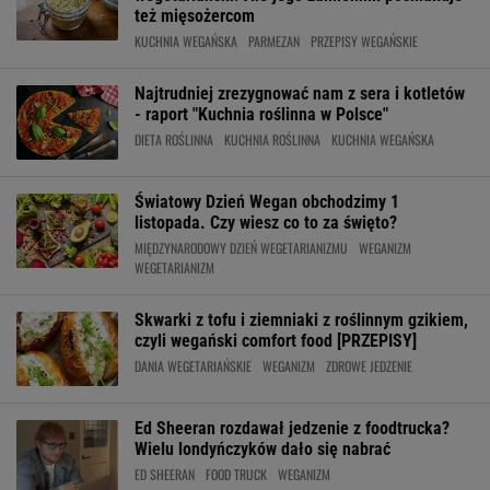
też mięsożercom
KUCHNIA WEGAŃSKA
PARMEZAN
PRZEPISY WEGAŃSKIE
Najtrudniej zrezygnować nam z sera i kotletów
- raport "Kuchnia roślinna w Polsce"
DIETA ROŚLINNA
KUCHNIA ROŚLINNA
KUCHNIA WEGAŃSKA
Światowy Dzień Wegan obchodzimy 1
listopada. Czy wiesz co to za święto?
MIĘDZYNARODOWY DZIEŃ WEGETARIANIZMU
WEGANIZM
WEGETARIANIZM
Skwarki z tofu i ziemniaki z roślinnym gzikiem,
czyli wegański comfort food [PRZEPISY]
DANIA WEGETARIAŃSKIE
WEGANIZM
ZDROWE JEDZENIE
Ed Sheeran rozdawał jedzenie z foodtrucka?
Wielu londyńczyków dało się nabrać
ED SHEERAN
FOOD TRUCK
WEGANIZM