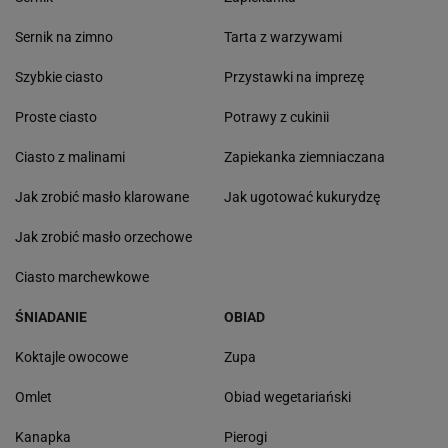
Sernik na zimno
Tarta z warzywami
Szybkie ciasto
Przystawki na imprezę
Proste ciasto
Potrawy z cukinii
Ciasto z malinami
Zapiekanka ziemniaczana
Jak zrobić masło klarowane
Jak ugotować kukurydzę
Jak zrobić masło orzechowe
Ciasto marchewkowe
ŚNIADANIE
OBIAD
Koktajle owocowe
Zupa
Omlet
Obiad wegetariański
Kanapka
Pierogi