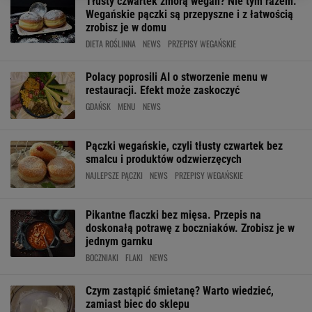
Tłusty czwartek zmorą wegan? Nie tym razem.
Wegańskie pączki są przepyszne i z łatwością
zrobisz je w domu
DIETA ROŚLINNA
NEWS
PRZEPISY WEGAŃSKIE
Polacy poprosili AI o stworzenie menu w
restauracji. Efekt może zaskoczyć
GDAŃSK
MENU
NEWS
Pączki wegańskie, czyli tłusty czwartek bez
smalcu i produktów odzwierzęcych
NAJLEPSZE PĄCZKI
NEWS
PRZEPISY WEGAŃSKIE
Pikantne flaczki bez mięsa. Przepis na
doskonałą potrawę z boczniaków. Zrobisz je w
jednym garnku
BOCZNIAKI
FLAKI
NEWS
Czym zastąpić śmietanę? Warto wiedzieć,
zamiast biec do sklepu