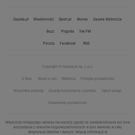
Gazeta.pl
Wiadomości
Sport.pl
Biznes
Gazeta Wyborcza
Buzz
Pogoda
Tok.FM
Poczta
Facebook
RSS
Copyright © Gazeta.pl sp. z o.o.
O Nas
Staże u nas
Reklama
Polityka prywatności
Wszystkie artykuły
Zasady korzystania z portalu
Zgłoś uwagi
Ustawienia prywatności
Właściciel niniejszego serwisu nie wyraża zgody na zwielokrotnianie ani inne
korzystanie z utworów rozpowszechnionych w tym serwisie, w celu
eksploracji tekstów i danych. Więcej informacji w