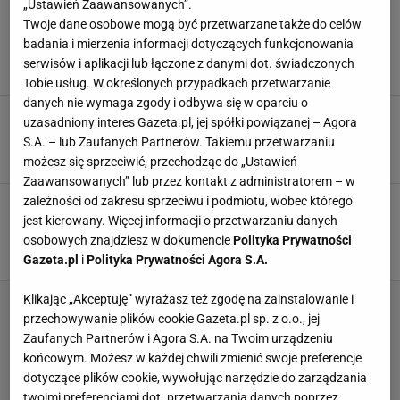
„Ustawień Zaawansowanych”.
"Złoto wegan", które kochają również
Twoje dane osobowe mogą być przetwarzane także do celów
mięsożercy. Świetnie zastępuje ser żółty, a
badania i mierzenia informacji dotyczących funkcjonowania
nawet sól
serwisów i aplikacji lub łączone z danymi dot. świadczonych
MAKARON
PŁATKI DROŻDŻOWE
SERY
Tobie usług. W określonych przypadkach przetwarzanie
danych nie wymaga zgody i odbywa się w oparciu o
Lizzo przetestowała jedzenie z wegańskiej
uzasadniony interes Gazeta.pl, jej spółki powiązanej – Agora
restauracji z Warszawy. "Nie róbcie tak"
S.A. – lub Zaufanych Partnerów. Takiemu przetwarzaniu
DANIA WEGAŃSKIE
LIZZO
NEWS
możesz się sprzeciwić, przechodząc do „Ustawień
Zaawansowanych” lub przez kontakt z administratorem – w
zależności od zakresu sprzeciwu i podmiotu, wobec którego
Poznań stołówkowym prekursorem. W szkołach
i przedszkolach niebawem mają królować
jest kierowany. Więcej informacji o przetwarzaniu danych
"roślinne posiłki"
osobowych znajdziesz w dokumencie
Polityka Prywatności
DIETA DZIECKA
NEWS
POZNAŃ
Gazeta.pl
i
Polityka Prywatności Agora S.A.
Klikając „Akceptuję” wyrażasz też zgodę na zainstalowanie i
przechowywanie plików cookie Gazeta.pl sp. z o.o., jej
Zaufanych Partnerów i Agora S.A. na Twoim urządzeniu
końcowym. Możesz w każdej chwili zmienić swoje preferencje
dotyczące plików cookie, wywołując narzędzie do zarządzania
twoimi preferencjami dot. przetwarzania danych poprzez