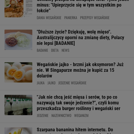
minus: "Upieprzycie się w tym wszystkim po
łokcie"
DANIA WEGAŃSKIE
PANIERKA
PRZEPISY WEGAŃSKIE
"Dłuższe życie? Dziękuję, wolę mięso".
Australijczycy oporni na zmianę diety, Polacy
nie lepsi [BADANIE]
BADANIE
DIETA
NEWS
Wegańskie jajko - brzmi jak oksymoron? Już
nie. W Singapurze można je kupić za 15
dolarów
JAJKA
JAJKO
JEDZENIE WEGAŃSKIE
"Jak nie chcą jeść mięsa i serów, to po co
nazywają tak swoje jedzenie?", czyli komu
przeszkadza burger roślinny i wegański ser
JEDZENIE
NAZEWNICTWO
WEGANIZM
Szarpana bananina hitem internetu. Do