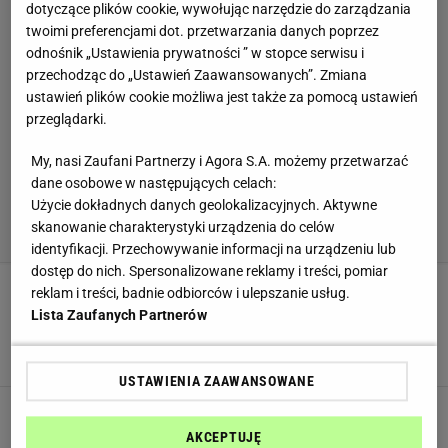
dotyczące plików cookie, wywołując narzędzie do zarządzania
twoimi preferencjami dot. przetwarzania danych poprzez
odnośnik „Ustawienia prywatności ” w stopce serwisu i
przechodząc do „Ustawień Zaawansowanych”. Zmiana
ustawień plików cookie możliwa jest także za pomocą ustawień
przeglądarki.
My, nasi Zaufani Partnerzy i Agora S.A. możemy przetwarzać
dane osobowe w następujących celach:
Użycie dokładnych danych geolokalizacyjnych. Aktywne
skanowanie charakterystyki urządzenia do celów
identyfikacji. Przechowywanie informacji na urządzeniu lub
dostęp do nich. Spersonalizowane reklamy i treści, pomiar
reklam i treści, badnie odbiorców i ulepszanie usług.
Ta zalewa najbardziej pasuje do grzybów.
Lista Zaufanych Partnerów
Zrobiłam kilka słoików i musiałam dorobić
więcej
GRZYBY
GRZYBY JADALNE
PRZEPISY
USTAWIENIA ZAAWANSOWANE
Te pikle biją na głowę wszystkie inne. Przepis
zdradziła restauratorka Ewa Wachowicz
AKCEPTUJĘ