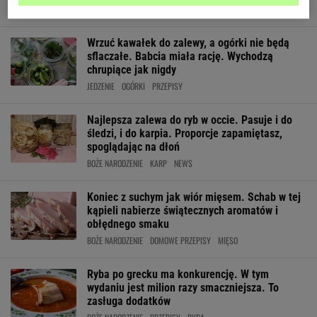
EWA WACHOWICZ
KALAFIOR
OCET
Wrzuć kawałek do zalewy, a ogórki nie będą
sflaczałe. Babcia miała rację. Wychodzą
chrupiące jak nigdy
JEDZENIE
OGÓRKI
PRZEPISY
Najlepsza zalewa do ryb w occie. Pasuje i do
śledzi, i do karpia. Proporcje zapamiętasz,
spoglądając na dłoń
BOŻE NARODZENIE
KARP
NEWS
Koniec z suchym jak wiór mięsem. Schab w tej
kąpieli nabierze świątecznych aromatów i
obłędnego smaku
BOŻE NARODZENIE
DOMOWE PRZEPISY
MIĘSO
Ryba po grecku ma konkurencję. W tym
wydaniu jest milion razy smaczniejsza. To
zasługa dodatków