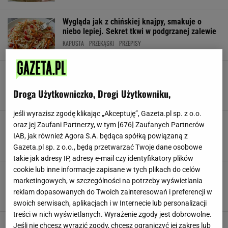
Wygląda jak z chińskiej knajpy, smakuje o
niebo lepiej. Sekret tkwi w podgrzanej zalewie
KAPUSTA
PRZEKĄSKI
PRZEPISY
Zrób dziś, a na majówkę będziesz królem grilla.
Ten dodatek bije na głowę wszystkie sosy
Droga Użytkowniczko, Drogi Użytkowniku,
CZOSNEK
GRILLOWANIE
OCET
jeśli wyrazisz zgodę klikając „Akceptuję”, Gazeta.pl sp. z o.o.
Zrobiłam 15 słoików i żałuję, że tak mało.
oraz jej Zaufani Partnerzy, w tym [
676
] Zaufanych Partnerów
Dodaję do każdego obiadu, jest obłędna
IAB, jak również Agora S.A. będąca spółką powiązaną z
KAPUSTA
MARYNATA
OCET
Gazeta.pl sp. z o.o., będą przetwarzać Twoje dane osobowe
takie jak adresy IP, adresy e-mail czy identyfikatory plików
cookie lub inne informacje zapisane w tych plikach do celów
To nie jest zwykła kiszonka. Ten miks warzyw
marketingowych, w szczególności na potrzeby wyświetlania
to kulinarne złoto. Pasuje do wszystkiego
reklam dopasowanych do Twoich zainteresowań i preferencji w
KISZONKI
MARCHEWKA
OGÓRKI
swoich serwisach, aplikacjach i w Internecie lub personalizacji
treści w nich wyświetlanych. Wyrażenie zgody jest dobrowolne.
Owoce, które znikają szybciej niż ogórki. Robię
Jeśli nie chcesz wyrazić zgody, chcesz ograniczyć jej zakres lub