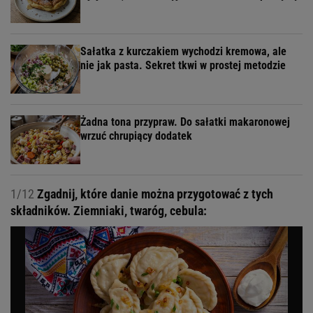
Sałatka z kurczakiem wychodzi kremowa, ale
nie jak pasta. Sekret tkwi w prostej metodzie
Żadna tona przypraw. Do sałatki makaronowej
wrzuć chrupiący dodatek
1/12
Zgadnij, które danie można przygotować z tych
składników. Ziemniaki, twaróg, cebula: