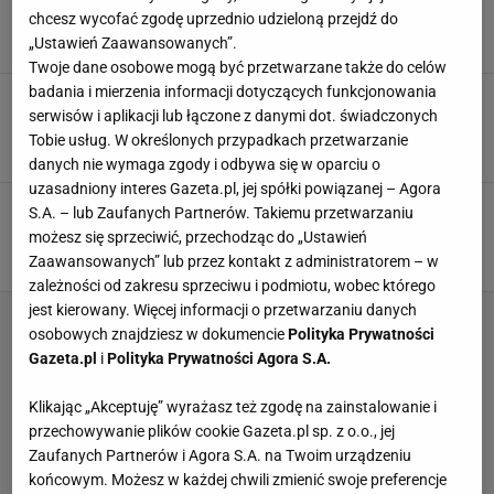
co roku i chowam, zanim rodzina się dowie
chcesz wycofać zgodę uprzednio udzieloną przejdź do
GRUSZKI
OCET
OWOCE
„Ustawień Zaawansowanych”.
Twoje dane osobowe mogą być przetwarzane także do celów
badania i mierzenia informacji dotyczących funkcjonowania
Popularny błąd podczas kiszenia ogórków.
serwisów i aplikacji lub łączone z danymi dot. świadczonych
Popełnisz go, a cały wysiłek pójdzie na marne
Tobie usług. W określonych przypadkach przetwarzanie
DOMOWE SPOSOBY
OGÓRKI
OGÓRKI KISZONE
danych nie wymaga zgody i odbywa się w oparciu o
uzasadniony interes Gazeta.pl, jej spółki powiązanej – Agora
Ryba po japońsku bije śledzie na głowę. Robi
S.A. – lub Zaufanych Partnerów. Takiemu przetwarzaniu
się naprawdę szybko. Sekret tkwi w zalewie
możesz się sprzeciwić, przechodząc do „Ustawień
PRZEPISY
RYBY
ZALEWA
Zaawansowanych” lub przez kontakt z administratorem – w
zależności od zakresu sprzeciwu i podmiotu, wobec którego
jest kierowany. Więcej informacji o przetwarzaniu danych
osobowych znajdziesz w dokumencie
Polityka Prywatności
Gazeta.pl
i
Polityka Prywatności Agora S.A.
Klikając „Akceptuję” wyrażasz też zgodę na zainstalowanie i
przechowywanie plików cookie Gazeta.pl sp. z o.o., jej
Zaufanych Partnerów i Agora S.A. na Twoim urządzeniu
końcowym. Możesz w każdej chwili zmienić swoje preferencje