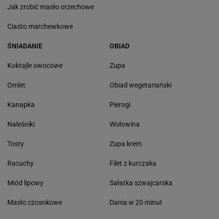
Jak zrobić masło orzechowe
Ciasto marchewkowe
ŚNIADANIE
OBIAD
Koktajle owocowe
Zupa
Omlet
Obiad wegetariański
Kanapka
Pierogi
Naleśniki
Wołowina
Tosty
Zupa krem
Racuchy
Filet z kurczaka
Miód lipowy
Sałatka szwajcarska
Masło czosnkowe
Dania w 20 minut