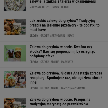
zalewie, a znikną z talerza w okamgnieniu
MARYNATA DO RYB
NEWS
OGÓRKI
Jak zrobić zalewę do grzybów? Tradycyjny
przepis na jesienne przetwory - te dodatki to
must have
GRZYBY
GRZYBY MARYNOWANE
NEWS
Zalewa do grzybów w occie. Kwaśna czy
słodka? Baw się proporcjami, by osiągnąć
pożądany efekt
GRZYBY
GRZYBY JADALNE
MARYNATA
Zalewa do grzybów. Siostra Anastazja zdradza
recepturę. Spróbujesz raz, nie będziesz chciał
innej
GRZYBY
GRZYBY JADALNE
GRZYBY MARYNOWANE
Zalewa do grzybów w occie. Przepis na
tradycyjną marynatę do prawdziwków