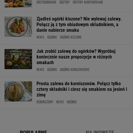
GRZYBOBRANIE
GRZYBY
GRZYBY MARYNOWANE
Zjadłeś ogórki kiszone? Nie wylewaj zalewy.
Połącz ją z tym obiadowym składnikiem, a
danie nabierze smaku
NEWS
OGÓRKI
OGÓRKI KISZONE
Jak zrobić zalewę do ogórków? Wypróbuj
koniecznie nasze propozycje w różnych
smakach
NEWS
OGÓRKI
OGÓRKI KONSERWOWE
Prosta zalewa do korniszonów. Połącz tylko
cztery składniki i ciesz się smakiem na jesień i
zimę
KORNISZONY
NEWS
OGÓRKI
POPULARNE
NAJNOWSZE