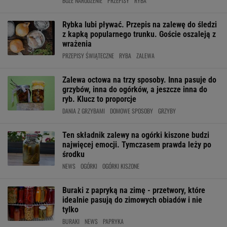
BOŻE NARODZENIE
PRZEPISY
RYBA
Rybka lubi pływać. Przepis na zalewę do śledzi
z kapką popularnego trunku. Goście oszaleją z
wrażenia
PRZEPISY ŚWIĄTECZNE
RYBA
ZALEWA
Zalewa octowa na trzy sposoby. Inna pasuje do
grzybów, inna do ogórków, a jeszcze inna do
ryb. Klucz to proporcje
DANIA Z GRZYBAMI
DOMOWE SPOSOBY
GRZYBY
Ten składnik zalewy na ogórki kiszone budzi
najwięcej emocji. Tymczasem prawda leży po
środku
NEWS
OGÓRKI
OGÓRKI KISZONE
Buraki z papryką na zimę - przetwory, które
idealnie pasują do zimowych obiadów i nie
tylko
BURAKI
NEWS
PAPRYKA